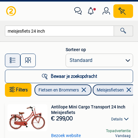
Fietsen | Meisjes
Sorteer op
Alle afstanden…
Bewaar je zoekopdracht
Filters
Fietsen en Brommers
Meisjesfietsen
Antilope Mini Cargo Transport 24 Inch
Meisjesfiets
€ 299,00
Details
Topadvertentie
Bezoek website
Vandaag