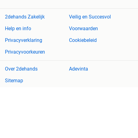
2dehands Zakelijk
Veilig en Succesvol
Help en info
Voorwaarden
Privacyverklaring
Cookiebeleid
Privacyvoorkeuren
Over 2dehands
Adevinta
Sitemap
2dehands is niet aansprakelijk voor (gevolg)schade die voortkomt
uit het gebruik van deze site, dan wel uit fouten of ontbrekende
functionaliteiten op deze site.
Copyright © 2026 Marktplaats B.V. Alle rechten voorbehouden.
een
onderneming