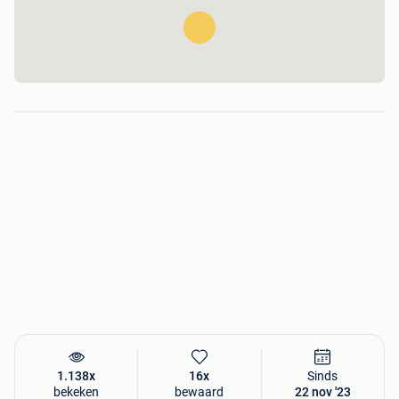
verlichting
Verlichting achter :
Led verlichting
Stuurslot :
Ja
Standaard :
Ja
Slot:
Ja
Frame :
Staal
Velgen :
Dubbelwandig aluminium
Stuur in hoogte verstelbaar :
Ja
Zadel in hoogte verstelbaar :
Ja
Alléén bij Welhof.com!
GRATIS verzending en retour door heel België en
Nederland, altijd met 1 tot 3 jaar volledige garantie!
Nog meer voordelen:
Gratis bezorgd
Gratis retour
Snel bezorgd
Gratis aansluitservice
Betalen aan de deur met pin of contant
Alle producten direct uit eigen voorraad
Unieke producten: Op=Op
Mogelijkheid tot ophalen (ook dezelfde dag)
1.138x
16x
Sinds
Je werkt mee aan een beter milieu
bekeken
bewaard
22 nov '23