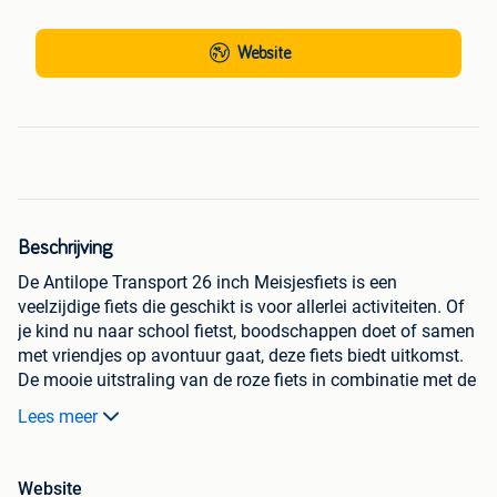
Website
Beschrijving
De Antilope Transport 26 inch Meisjesfiets is een
veelzijdige fiets die geschikt is voor allerlei activiteiten. Of
je kind nu naar school fietst, boodschappen doet of samen
met vriendjes op avontuur gaat, deze fiets biedt uitkomst.
De mooie uitstraling van de roze fiets in combinatie met de
stevige voordrager maakt deze Meisjesfiets perfect voor
Lees meer
dagelijks gebruik. Dankzij de zijstandaard en de
terugtraprem staat de fiets stabiel geparkeerd en is hij
veilig in gebruik.
Website