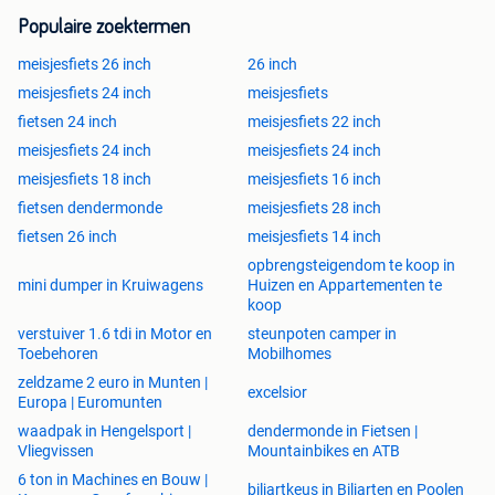
Populaire zoektermen
meisjesfiets 26 inch
26 inch
meisjesfiets 24 inch
meisjesfiets
fietsen 24 inch
meisjesfiets 22 inch
meisjesfiets 24 inch
meisjesfiets 24 inch
meisjesfiets 18 inch
meisjesfiets 16 inch
fietsen dendermonde
meisjesfiets 28 inch
fietsen 26 inch
meisjesfiets 14 inch
opbrengsteigendom te koop in
mini dumper in Kruiwagens
Huizen en Appartementen te
koop
verstuiver 1.6 tdi in Motor en
steunpoten camper in
Toebehoren
Mobilhomes
zeldzame 2 euro in Munten |
excelsior
Europa | Euromunten
waadpak in Hengelsport |
dendermonde in Fietsen |
Vliegvissen
Mountainbikes en ATB
6 ton in Machines en Bouw |
biljartkeus in Biljarten en Poolen