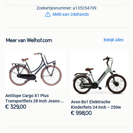
Betaalmogelijkheden:
Zoekertjesnummer: a135254709
Betalen kunt u eenvoudig doen via onze webshop. U kunt
Meld aan 2dehands
vooraf betalen met Bancontact, Sofortbanking, achteraf
met Klarna of Pinnen/contant bij levering.
Bestel direct via de link hieronder.
Bekijk alles
Meer van Welhof.com
Antilope Cargo X1 Plus
Transportfiets 28 Inch Jeans-
Avon Bx1 Elektrische
blauw
€ 329,00
Kinderfiets 24 Inch – 250w
€ 998,00