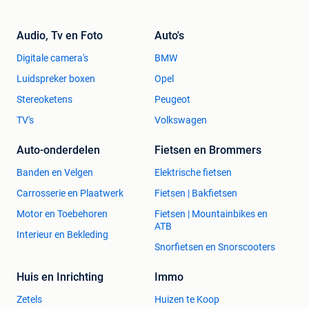
Audio, Tv en Foto
Auto's
Digitale camera's
BMW
Luidspreker boxen
Opel
Stereoketens
Peugeot
TV's
Volkswagen
Auto-onderdelen
Fietsen en Brommers
Banden en Velgen
Elektrische fietsen
Carrosserie en Plaatwerk
Fietsen | Bakfietsen
Motor en Toebehoren
Fietsen | Mountainbikes en
ATB
Interieur en Bekleding
Snorfietsen en Snorscooters
Huis en Inrichting
Immo
Zetels
Huizen te Koop