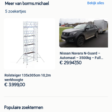
Bekijk alles
Meer van borms.michael
5 zoekertjes
Nissan Navara N-Guard –
Automaat – 3500kg – Full
option
€ 29.947,50
Rolsteiger 135x305cm 10,2m
werkhoogte
€ 3.999,00
Populaire zoektermen