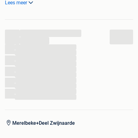
Lees meer
16 inch - 4 tot 7 jaar.
Prijs: 10€
Loopfietsje BMXie
...
12 inch - 1 tot 3 jaar.
Prijs: 15€
...
...
...
Afzonderlijk te koop. Vraagprijs of goed bod.
...
...
...
...
...
...
...
...
Merelbeke+Deel Zwijnaarde