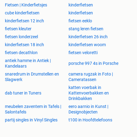
Fietsen | Kinderfietsjes
kinderfietsen
cube kinderfietsen
kinderfietsen
kinderfietsen 12 inch
fietsen eeklo
fietsen kleuter
stang leren fietsen
fietsen londerzeel
kinderfietsen 26 inch
kinderfietsen 18 inch
kinderfietsen woom
fietsen decathlon
fietsen veloretti
antiek hamme in Antiek |
porsche 997 4s in Porsche
Kandelaars
snaredrum in Drumstellen en
camera rugzak in Foto |
Slagwerk
Cameratassen
katten voerbak in
dab tuner in Tuners
Kattenvoerbakken en
Drinkbakken
meubelen zaventem in Tafels |
eero aarnio in Kunst |
Salontafels
Designobjecten
partij singles in Vinyl Singles
t100 in Hoofdtelefoons