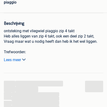
piaggio
Beschrijving
ontsteking met vliegwiel piaggio zip 4 takt
Heb alles liggen van zip 4 takt, ook een deel zip 2 takt,
Vraag maar wat u nodig heeft dan heb ik het wel liggen.
Trefwoorden:
Yamaha Aerox neos brommer derbi senda malossi polini
Lees meer
stage 6 gilera runner schakelbrommer, agm, scooter, motor,
caferacer, brommer, Piaggio Zip, 125cc, Zip Type 3 125, Zip
type 3 snel, Zip 125, Zip 125cc, Skipper 125, Skr 125,
Onderhoud, reparatie, Zip 50cc , Zip 70cc , Zip 180cc, Zip
...
snel, Zip 125, beta ark beta rr track 50 orion
schakelbrommerDerbi senda rieju mrt mrx, Yamaha jog
...
aerox neos slider bws spy kymco
...
...
Agm riva tomos puch peugeot ludix piaggio vespa zip
...
aprilia, 125 150 172 180