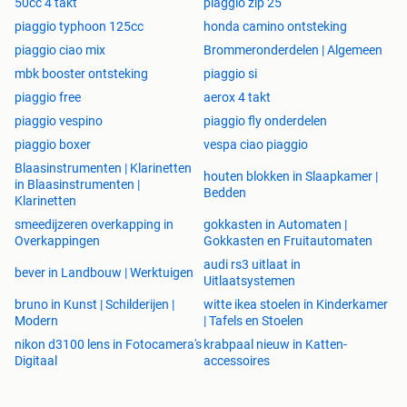
50cc 4 takt
piaggio zip 25
minarelli, morini, piaggio, aprilia, beta, yamaha, peugeot,
piaggio typhoon 125cc
honda camino ontsteking
ark, sr, aerox, rally, derbi, senda, tuning, gilera, tomos,
sprinter, vespa, runner, ice, zip, 50cc, 70cc, 80cc, 125cc,
piaggio ciao mix
Brommeronderdelen | Algemeen
cilinder, zuiger, krukas, kop, kleppen, caburateur, luchtfilter,
mbk booster ontsteking
piaggio si
uitlaat, velgen, wielen, banden, carter, lager, vertanding,
piaggio free
aerox 4 takt
vario, poulie, koppeling, v-snaar, carterkap, koelkappen, sp,
piaggio vespino
piaggio fly onderdelen
frame, vork, subframe"
piaggio boxer
vespa ciao piaggio
Blaasinstrumenten | Klarinetten
houten blokken in Slaapkamer |
in Blaasinstrumenten |
Bedden
Klarinetten
smeedijzeren overkapping in
gokkasten in Automaten |
Overkappingen
Gokkasten en Fruitautomaten
audi rs3 uitlaat in
bever in Landbouw | Werktuigen
Uitlaatsystemen
bruno in Kunst | Schilderijen |
witte ikea stoelen in Kinderkamer
Modern
| Tafels en Stoelen
nikon d3100 lens in Fotocamera's
krabpaal nieuw in Katten-
Digitaal
accessoires