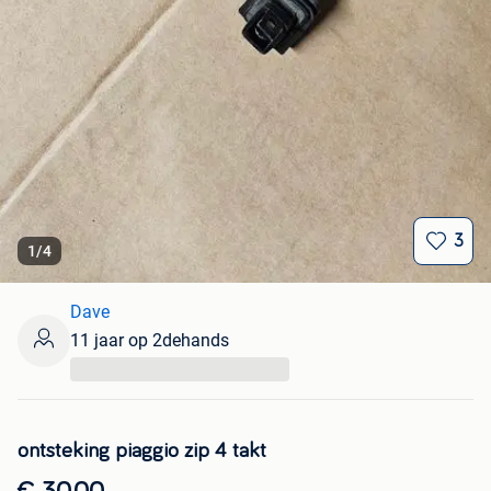
3
1
/
4
Dave
11 jaar op 2dehands
...
ontsteking piaggio zip 4 takt