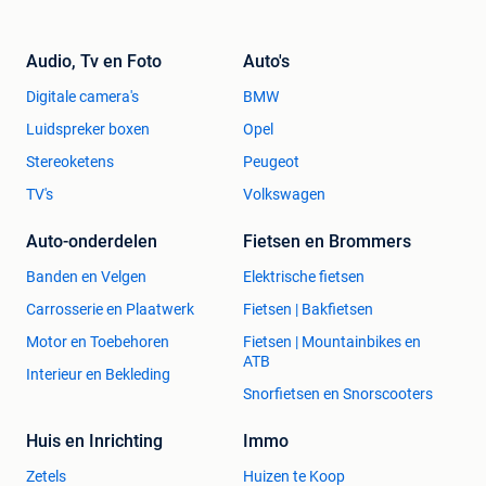
Audio, Tv en Foto
Auto's
Digitale camera's
BMW
Luidspreker boxen
Opel
Stereoketens
Peugeot
TV's
Volkswagen
Auto-onderdelen
Fietsen en Brommers
Banden en Velgen
Elektrische fietsen
Carrosserie en Plaatwerk
Fietsen | Bakfietsen
Motor en Toebehoren
Fietsen | Mountainbikes en
ATB
Interieur en Bekleding
Snorfietsen en Snorscooters
Huis en Inrichting
Immo
Zetels
Huizen te Koop