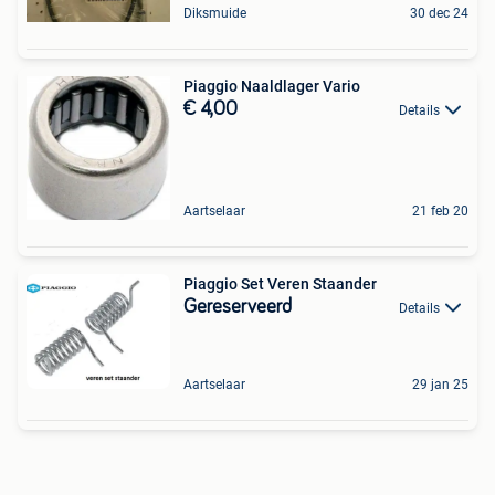
Diksmuide
30 dec 24
Piaggio Naaldlager Vario
€ 4,00
Details
Aartselaar
21 feb 20
Piaggio Set Veren Staander
Gereserveerd
Details
Aartselaar
29 jan 25