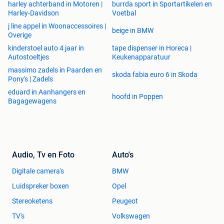
harley achterband in Motoren |
burrda sport in Sportartikelen en
Harley-Davidson
Voetbal
j line appel in Woonaccessoires |
beige in BMW
Overige
kinderstoel auto 4 jaar in
tape dispenser in Horeca |
Autostoeltjes
Keukenapparatuur
massimo zadels in Paarden en
skoda fabia euro 6 in Skoda
Pony's | Zadels
eduard in Aanhangers en
hoofd in Poppen
Bagagewagens
Audio, Tv en Foto
Auto's
Digitale camera's
BMW
Luidspreker boxen
Opel
Stereoketens
Peugeot
TV's
Volkswagen