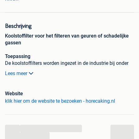
Beschrijving
Koolstoffilter voor het filteren van geuren of schadelijke
gassen
Toepassing
De koolstoffilters worden ingezet in de industrie bij onder
andere spuiterijen waar een grote hoeveelheid aan koolstof
Lees meer
nodig is om hoge concentraties aan vluchtige organische
stoffen af te vangen. Het grote voordeel van dit type filter,
die maximaal 150 cm hoog is, is dat ze m.b.v. een
Website
luchtslang direct op de ventilator kan worden aangesloten.
klik hier om de website te bezoeken - horecaking.nl
Na verzadiging van het filtermedium is het oude filter
m.b.v. een slangenklem snel te demonteren en te
vervangen voor een nieuwe.
...
Steeds meer bedrijven in de industrie krijgen te maken met
...
bronafzuiging. Op verschillende punten binnen het bedrijf