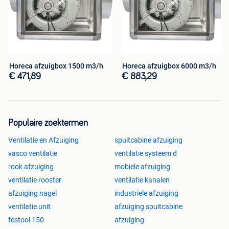
filterkasten, geurfilterkasten, kanaalventilatoren,
luchtbehandelingskasten en nog veel meer voor de horeca
en industrie keuken.
Kwalitatief, hoogwaardige en duurzame producten
tegen scherpe prijzen
Producten voldoen aan regelgeving, normen en
Horeca afzuigbox 1500 m3/h
Horeca afzuigbox 6000 m3/h
€ 471,89
€ 883,29
bepalingen van de EU en de horecabranche
Voor zowel particuliere als zakelijke klanten
De aller voordeligste Online horeca groothandel van
Europa
Populaire zoektermen
Ventilatie en Afzuiging
spuitcabine afzuiging
Vijzelweg 21a 5145 NK Waalwijk, Noord-Brabant
info@horecaking.nl - 0135908845
vasco ventilatie
ventilatie systeem d
rook afzuiging
mobiele afzuiging
ventilatie rooster
ventilatie kanalen
afzuiging nagel
industriele afzuiging
ventilatie unit
afzuiging spuitcabine
festool 150
afzuiging