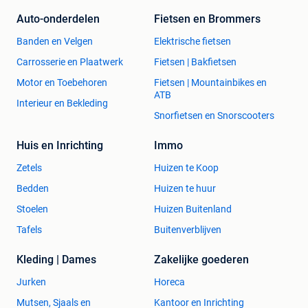
Auto-onderdelen
Fietsen en Brommers
Banden en Velgen
Elektrische fietsen
Carrosserie en Plaatwerk
Fietsen | Bakfietsen
Motor en Toebehoren
Fietsen | Mountainbikes en
ATB
Interieur en Bekleding
Snorfietsen en Snorscooters
Huis en Inrichting
Immo
Zetels
Huizen te Koop
Bedden
Huizen te huur
Stoelen
Huizen Buitenland
Tafels
Buitenverblijven
Kleding | Dames
Zakelijke goederen
Jurken
Horeca
Mutsen, Sjaals en
Kantoor en Inrichting