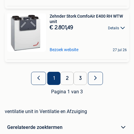
Zehnder Stork ComfoAir E400 RH WTW
unit
€ 2.801,49
Details
Bezoek website
27 jul 26
1
2
3
Pagina 1 van 3
ventilatie unit in Ventilatie en Afzuiging
Gerelateerde zoektermen