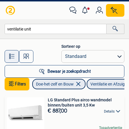
Ventilatie en Afzuiging
Sorteer op
Alle afstanden…
Bewaar je zoekopdracht
Filters
Doe-het-zelf en Bouw
Ventilatie en Afzuigin
LG Standard Plus airco wandmodel
binnen/buiten unit 3,5 Kw
€ 887,00
Details
Topadvertentie