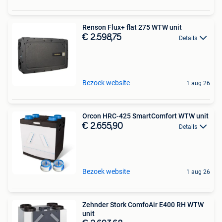
Renson Flux+ flat 275 WTW unit
€ 2.598,75
Details
Bezoek website
1 aug 26
Orcon HRC-425 SmartComfort WTW unit
€ 2.655,90
Details
Bezoek website
1 aug 26
Zehnder Stork ComfoAir E400 RH WTW
unit