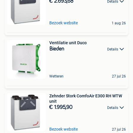
€ 2.693,68
Details
Bezoek website
1 aug 26
Ventilatie unit Duco
Bieden
Details
Wetteren
27 jul 26
Zehnder Stork ComfoAir E300 RH WTW
unit
€ 1.995,90
Details
Bezoek website
27 jul 26