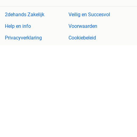
2dehands Zakelijk
Veilig en Succesvol
Help en info
Voorwaarden
Privacyverklaring
Cookiebeleid
Privacyvoorkeuren
Over 2dehands
Adevinta
Sitemap
2dehands is niet aansprakelijk voor (gevolg)schade die voortkomt
uit het gebruik van deze site, dan wel uit fouten of ontbrekende
functionaliteiten op deze site.
Copyright © 2026 Marktplaats B.V. Alle rechten voorbehouden.
een
onderneming