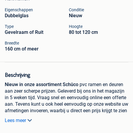
Eigenschappen
Conditie
Dubbelglas
Nieuw
Type
Hoogte
Gevelraam of Ruit
80 tot 120 cm
Breedte
160 cm of meer
Beschrijving
Nieuw in onze assortiment Schüco
pvc ramen en deuren
aan zeer scherpe prijzen. Geleverd bij ons in het magazijn
in 5 weken tijd. Vraag snel en eenvoudig online een offerte
aan. Tevens kunt u ook heel eenvoudig op onze website uw
afmetingen invoeren, waarbij u direct een prijs krijgt te zien
en kunt bestellen. Heeft u liever persoonlijk contact met
Lees meer
één van onze collega's, neem gerust telefonisch of per mail
contact met ons op.