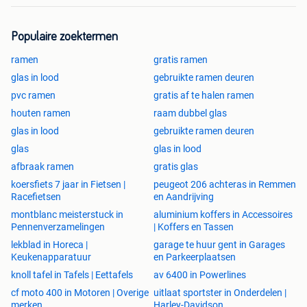
Populaire zoektermen
ramen
gratis ramen
glas in lood
gebruikte ramen deuren
pvc ramen
gratis af te halen ramen
houten ramen
raam dubbel glas
glas in lood
gebruikte ramen deuren
glas
glas in lood
afbraak ramen
gratis glas
koersfiets 7 jaar in Fietsen |
peugeot 206 achteras in Remmen
Racefietsen
en Aandrijving
montblanc meisterstuck in
aluminium koffers in Accessoires
Pennenverzamelingen
| Koffers en Tassen
lekblad in Horeca |
garage te huur gent in Garages
Keukenapparatuur
en Parkeerplaatsen
knoll tafel in Tafels | Eettafels
av 6400 in Powerlines
cf moto 400 in Motoren | Overige
uitlaat sportster in Onderdelen |
merken
Harley-Davidson