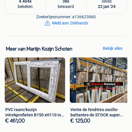
4.404x
38x
Sinds
bekeken
bewaard
22 jan '24
Zoekertjesnummer: a136623860
Meld aan 2dehands
Bekijk alles
Meer van Martijn Kozijn Schoten
PVC raam/kozijn
Vente de fenêtres oscillo-
intrekprofielen B150 xH110 in
battantes de STOCK super
voorraad nieuw
isolant!
€ 461,00
€ 125,00