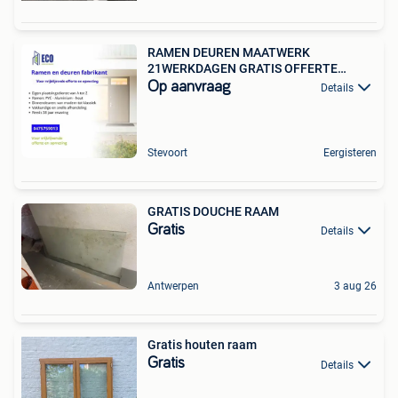
RAMEN DEUREN MAATWERK
21WERKDAGEN GRATIS OFFERTE
OPMETING
Op aanvraag
Details
Stevoort
Eergisteren
GRATIS DOUCHE RAAM
Gratis
Details
Antwerpen
3 aug 26
Gratis houten raam
Gratis
Details