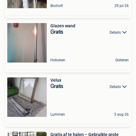
Bocholt
29 jul 26
Glazen wand
Gratis
Details
Hoboken
Gisteren
Velux
Gratis
Details
Lummen
3 aug 26
Gratis af te halen – Gebruikte grote