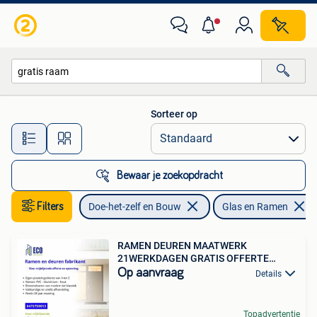
Glas en Ramen
Sorteer op
Alle afstanden…
Bewaar je zoekopdracht
Filters
Doe-het-zelf en Bouw
Glas en Ramen
RAMEN DEUREN MAATWERK
21WERKDAGEN GRATIS OFFERTE
OPMETING
Op aanvraag
Details
Topadvertentie