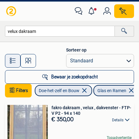
Glas en Ramen
Sorteer op
Alle afstanden…
Bewaar je zoekopdracht
Filters
Doe-het-zelf en Bouw
Glas en Ramen
fakro dakraam , velux , dakvenster - FTP-
V P2 - 94 x 140
€ 350,00
Details
Topadvertentie