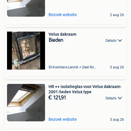
Bezoek website
2 aug 26
Velux dakraam
Bieden
Details
St-Kwintens-Lennik + Deel Roosdaal
3 aug 26
HR ++ isolatieglas voor Velux dakraam-
2001-heden Velux type
€ 121,91
Details
Bezoek website
3 aug 26