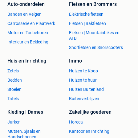
Auto-onderdelen
Fietsen en Brommers
Levering
Direct als je een bestelling hebt geplaatst ontvang je een e-
Banden en Velgen
Elektrische fietsen
mail die je bestelling bevestigd. Je kan via de track & trace
Carrosserie en Plaatwerk
Fietsen | Bakfietsen
link de voortgang van je bestelling volgen. Je bestelling
Motor en Toebehoren
Fietsen | Mountainbikes en
wordt doorgaans binnen 1 tot 2 werkdagen door ons
ATB
magazijn meegegeven aan de pakketdienst en de
Interieur en Bekleding
daaropvolgende dag verstuurd naar het afleveradres.
Snorfietsen en Snorscooters
Bepaal zelf wanneer je pakket wordt bezorgd middels de
Huis en Inrichting
Immo
Predict service van DPD. Ontvang de dag voor je bezorging
Zetels
Huizen te Koop
een sms of e-mail met daarin het tijdvak van de bezorging,
Bedden
Huizen te huur
op 1 uur nauwkeurig. Zo hoef je nooit meer thuis te
wachten op de bezorger!
Stoelen
Huizen Buitenland
Tafels
Buitenverblijven
Betaling
Je kan bij het plaatsen van een bestelling gebruik maken
Kleding | Dames
Zakelijke goederen
van de volgende betaalmogelijkheden:
Jurken
Horeca
Payconiq
Mutsen, Sjaals en
Kantoor en Inrichting
Bancontact
Handschoenen