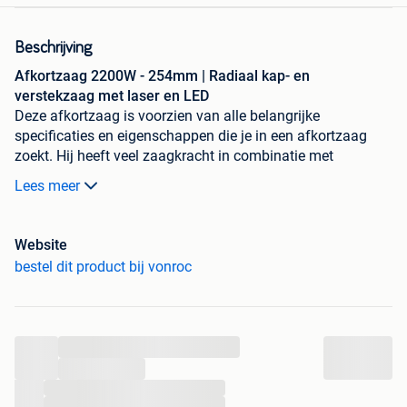
Beschrijving
Afkortzaag 2200W - 254mm | Radiaal kap- en
verstekzaag met laser en LED
Deze afkortzaag is voorzien van alle belangrijke
specificaties en eigenschappen die je in een afkortzaag
zoekt. Hij heeft veel zaagkracht in combinatie met
degelijkheid en precisie. Een echte buitenkans voor deze
Lees meer
prijs! Erg fijn is dat deze zaag voorzien is van een laser,
zodat je exact ziet waar je zaagsnede komt. Dit helpt je om
precies en accuraat te zagen. Dankzij de geïntegreerde
Website
LED-verlichting heb je ook met mindere
bestel dit product bij vonroc
lichtomstandigheden nog steeds een goed zicht op je
werkstuk.
Afkortzaag met een enorme zaagcapaciteit
...
De zaagmachine is voorzien van verstelbare
...
tafelverbreders. Het grote voordeel hiervan is dat je ook
...
lange werkstukken veilig en netjes op maat kunt zagen.
...