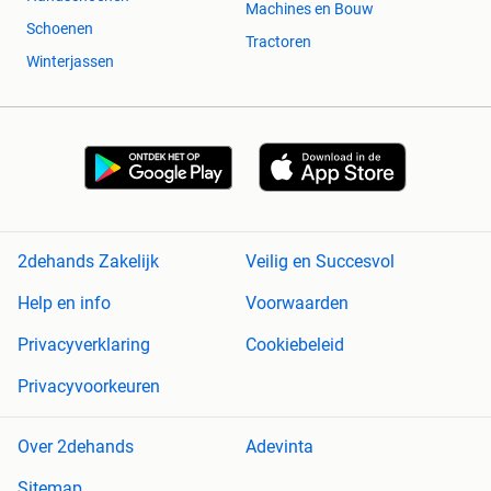
Internationale Overboeking
Machines en Bouw
Schoenen
Online overschrijving
Tractoren
Klarna
Winterjassen
PayPal
Creditcard
Na betaling ontvang je een bevestiging van je bestelling en
houden we je op de hoogte wanneer we jouw product
zullen leveren!
2dehands Zakelijk
Veilig en Succesvol
Help en info
Voorwaarden
Privacyverklaring
Cookiebeleid
Privacyvoorkeuren
Over 2dehands
Adevinta
Sitemap