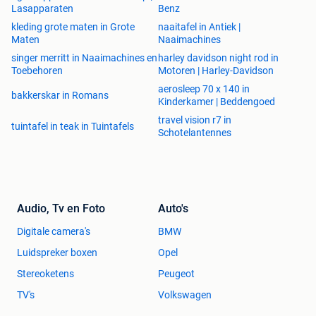
Lasapparaten
Benz
kleding grote maten in Grote
naaitafel in Antiek |
Inhoud
:
Maten
Naaimachines
• 1x Afkortzaag MS502AC
singer merritt in Naaimachines en
harley davidson night rod in
• 1x Zaagblad TCT/HW 254 x 30 x 2.8/1.6 mm 60T
Toebehoren
Motoren | Harley-Davidson
(gemonteerd op de machine)
aerosleep 70 x 140 in
bakkerskar in Romans
• 1x Stofopvangzak
Kinderkamer | Beddengoed
• 1x Inbussleutel (voor wisselen van zaagblad)
travel vision r7 in
tuintafel in teak in Tuintafels
• 2x Tafelextensies (gemonteerd op de machine)
Schotelantennes
• 1x Werkstukklem
• VONROC Membercard
Audio, Tv en Foto
Auto's
Over VONROC
Digitale camera's
BMW
Met de juiste tools is alles mogelijk. VONROC maakt elke
klus mooier, eenvoudiger, leuker en betaalbaarder. Dat
Luidspreker boxen
Opel
komt door onze unieke aanpak. We produceren zelf,
Stereoketens
Peugeot
leveren rechtstreeks en doen alles zo groen mogelijk. Op
TV's
Volkswagen
deze manier bouwen we samen aan een betere wereld