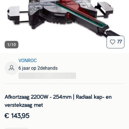
77
1
/
10
VONROC
6 jaar op 2dehands
...
Afkortzaag 2200W - 254mm | Radiaal kap- en
verstekzaag met
€ 143,95