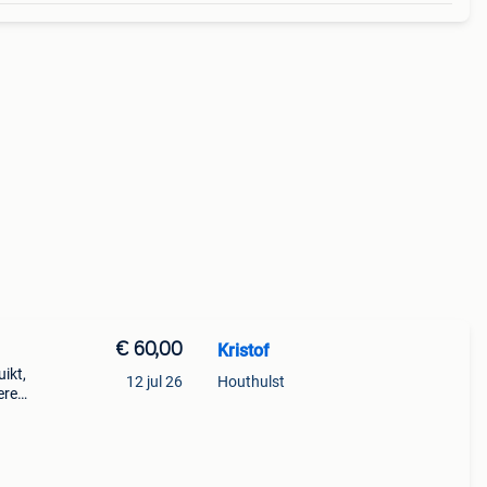
€ 60,00
Kristof
ikt,
12 jul 26
Houthulst
ere