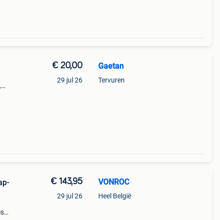
€ 20,00
Gaetan
29 jul 26
Tervuren
,
e 100
€ 143,95
VONROC
ap-
29 jul 26
Heel België
is