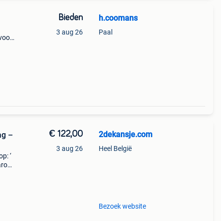
Bieden
h.coomans
3 aug 26
Paal
voor
en en
€ 122,00
2dekansje.com
ag –
3 aug 26
Heel België
p: ‘
aarom
ld,
o
Bezoek website