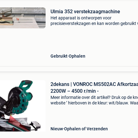
Ulmia 352 verstekzaagmachine
Het apparaat is ontworpen voor
precisieverstekzagen en kan worden gebruikt 
zowel hout als metaal, afhankelijk van het
geplaatste zaagblad.de zaag kan hoeken mak
wordt vaak in professionele w
Gebruikt
Ophalen
2dekans | VONROC MS502AC Afkortza
2200W – 4500 r/min -
Meer informatie over dit artikel? Druk op de kno
website ’ hierboven in de kleur: wit/blauw. W
bestellen bij 2dekansje.com? Voor 16:00 beste
morgen in huis binnen belgië. 1 Jaar garantie 
Nieuw
Ophalen of Verzenden