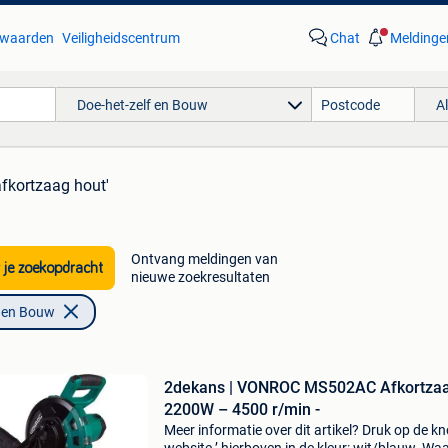
waarden
Veiligheidscentrum
Chat
Meldinge
Doe-het-zelf en Bouw
A
afkortzaag hout'
Ontvang meldingen van
 je zoekopdracht
nieuwe zoekresultaten
f en Bouw
2dekans | VONROC MS502AC Afkortza
2200W – 4500 r/min -
Meer informatie over dit artikel? Druk op de kno