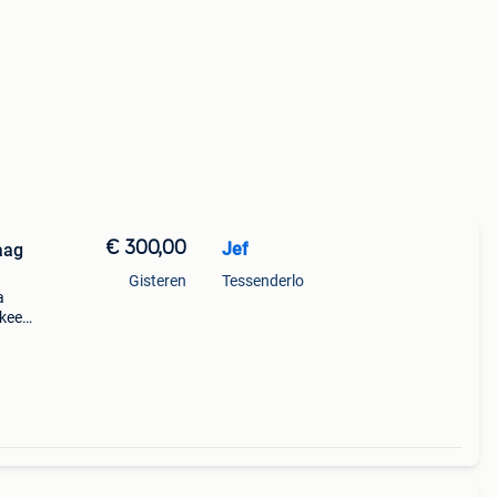
€ 300,00
Jef
aag
Gisteren
Tessenderlo
a
 keer
600
e