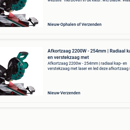
website ’ hierboven in de kleur: wit/blauw. W
bestellen bij 2dekansje.com? Voor 16:00 beste
morgen in huis binnen belgië. 1 Jaar garantie 
Nieuw
Ophalen of Verzenden
Afkortzaag 2200W - 254mm | Radiaal k
en verstekzaag met
Afkortzaag 2200w - 254mm | radiaal kap- en
verstekzaag met laser en led deze afkortzaag 
voorzien van alle belangrijke specificaties en
eigenschappen die je in een afkortzaag zoekt. 
heeft veel z
Nieuw
Verzenden