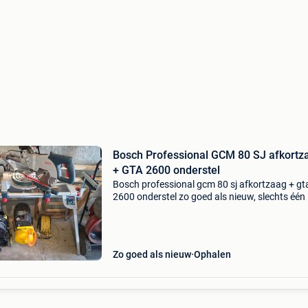
Bosch Professional GCM 80 SJ afkortz
+ GTA 2600 onderstel
Bosch professional gcm 80 sj afkortzaag + gt
2600 onderstel zo goed als nieuw, slechts één
gebruikt. Compleet met origineel bosch gta 2
onderstel. Werkt perfect en verkeert in absolut
nieuws
Zo goed als nieuw
Ophalen