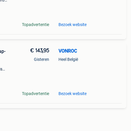
aarom
ld,
o
Topadvertentie
Bezoek website
€ 143,95
VONROC
ap-
Gisteren
Heel België
is
Hij
Topadvertentie
Bezoek website