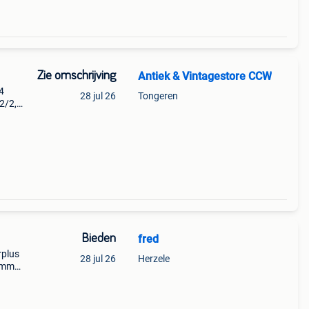
Zie omschrijving
Antiek & Vintagestore CCW
4
28 jul 26
Tongeren
,2/2,2
max.
st
Bieden
fred
plus
28 jul 26
Herzele
10mm
chuine
 hout.