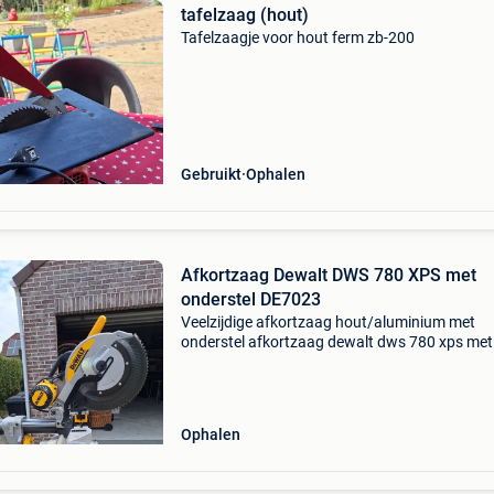
tafelzaag (hout)
Tafelzaagje voor hout ferm zb-200
Gebruikt
Ophalen
Afkortzaag Dewalt DWS 780 XPS met
onderstel DE7023
Veelzijdige afkortzaag hout/aluminium met
onderstel afkortzaag dewalt dws 780 xps met
onderstel opgenomen vermogen: 1675 watt di
470 mm afschuincapaciteit: 49/49 graden len
770 mm hoogte: 396
Ophalen