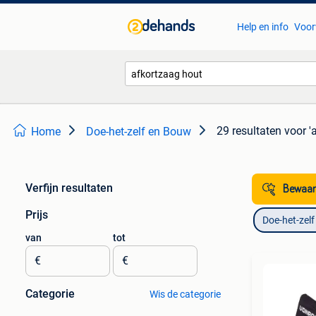
Help en info
Voor
29 resultaten
voor '
Home
Doe-het-zelf en Bouw
Verfijn resultaten
Bewaar
Prijs
Doe-het-zel
van
tot
€
€
Categorie
Wis de categorie