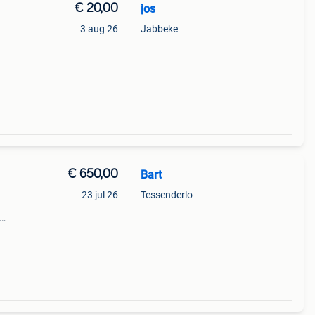
€ 20,00
jos
3 aug 26
Jabbeke
€ 650,00
Bart
23 jul 26
Tessenderlo
epte:
gte: