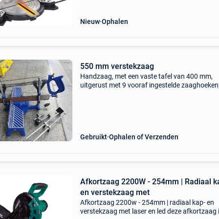
Nieuw
Ophalen
550 mm verstekzaag
Handzaag, met een vaste tafel van 400 mm,
uitgerust met 9 vooraf ingestelde zaaghoeken
klem en instelbare aanslaglengte. Maaihoogt
mm. Geschikt voor het zagen van hout.
Beschikbaar voor afhaling
Gebruikt
Ophalen of Verzenden
Afkortzaag 2200W - 254mm | Radiaal k
en verstekzaag met
Afkortzaag 2200w - 254mm | radiaal kap- en
verstekzaag met laser en led deze afkortzaag 