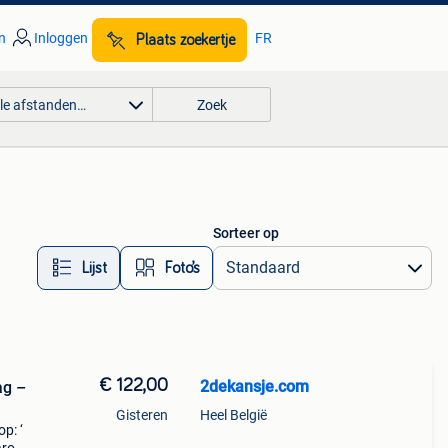
n
Inloggen
FR
Plaats zoekertje
lle afstanden…
Zoek
Sorteer op
Lijst
Foto’s
€ 122,00
2dekansje.com
ag –
Gisteren
Heel België
p: ‘