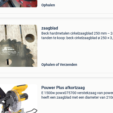
Ophalen
zaagblad
Beck hardmetalen cirkelzaagblad 250 mm – 2
tanden te koop: beck cirkelzaagblad ø 250 × 3
× 30 mm z = 24 tanden tandhoek: 5° negatief 
Toerental: 7500 omw/min de tanden zijn zojui
opnieuw
Ophalen of Verzenden
Pouwer Plus afkortzaag
E 1500w powx075700 verstekzaag van power
heeft een zaagblad met een diameter van 2
en is geschikt voor het maken van rechte of s
sneden in zowel vezelplaten als hard en zacht
De ma