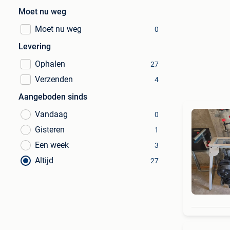
Moet nu weg
Moet nu weg
0
Levering
Ophalen
27
Verzenden
4
Aangeboden sinds
Vandaag
0
Gisteren
1
Een week
3
Altijd
27