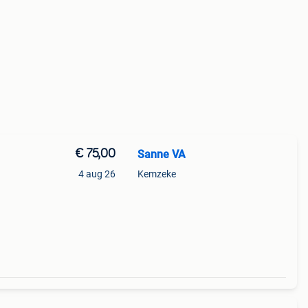
€ 75,00
Sanne VA
4 aug 26
Kemzeke