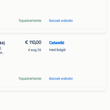
Topadvertentie
Bezoek website
€ 110,00
Catawiki
44)
)
4 aug 26
Heel België
de
 + €3
sp
Topadvertentie
Bezoek website