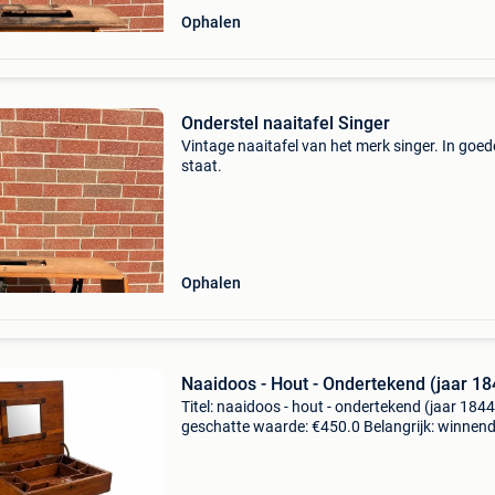
Ophalen
Onderstel naaitafel Singer
Vintage naaitafel van het merk singer. In goed
staat.
Ophalen
Naaidoos - Hout - Ondertekend (jaar 18
Titel: naaidoos - hout - ondertekend (jaar 1844
geschatte waarde: €450.0 Belangrijk: winnen
biedingen zijn exclusief 9% koperbescherming
romantische naaitafel van mahoniehout, met 