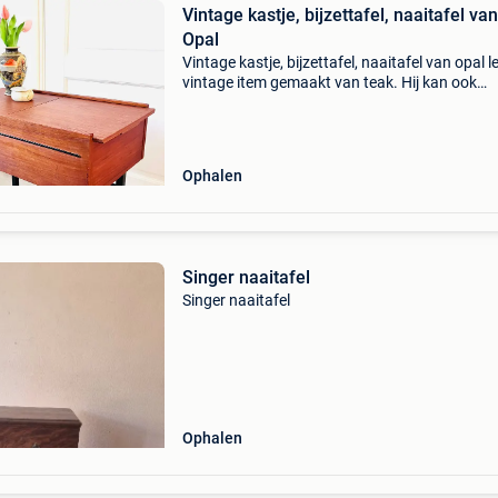
Vintage kastje, bijzettafel, naaitafel van
Opal
Vintage kastje, bijzettafel, naaitafel van opal l
vintage item gemaakt van teak. Hij kan ook
gewoon als kastje of als bijzettafel naast de 
gebruikt worden. Het kastje staat op zwarte
pootjes m
Ophalen
Singer naaitafel
Singer naaitafel
Ophalen