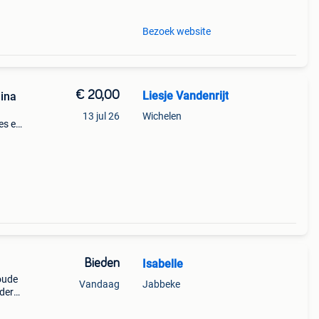
Bezoek website
€ 20,00
Liesje Vandenrijt
ina
13 jul 26
Wichelen
es en
n van
Bieden
Isabelle
oude
Vandaag
Jabbeke
nder