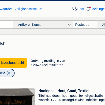
waarden
Veiligheidscentrum
Chat
Meldinge
Antiek en Kunst
A
fel'
Ontvang meldingen van
 je zoekopdracht
nieuwe zoekresultaten
unst
Naaidoos - Hout, Goud, Textiel
Titel: naaidoos - hout, goud, textiel geschatte
waarde: €220.0 Belangrijk: winnende biedingen
exclusief 9% koperbescherming + €3 prachtig 