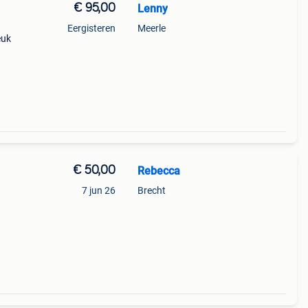
€ 95,00
Lenny
Eergisteren
Meerle
euk
bank
€ 50,00
Rebecca
7 jun 26
Brecht