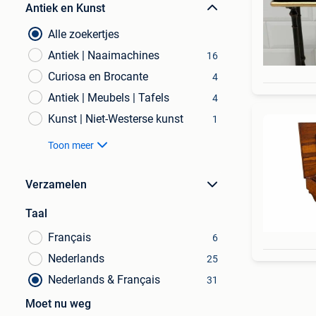
Antiek en Kunst
Alle zoekertjes
Antiek | Naaimachines
16
Curiosa en Brocante
4
Antiek | Meubels | Tafels
4
Kunst | Niet-Westerse kunst
1
Toon meer
Verzamelen
Taal
Français
6
Nederlands
25
Nederlands & Français
31
Moet nu weg