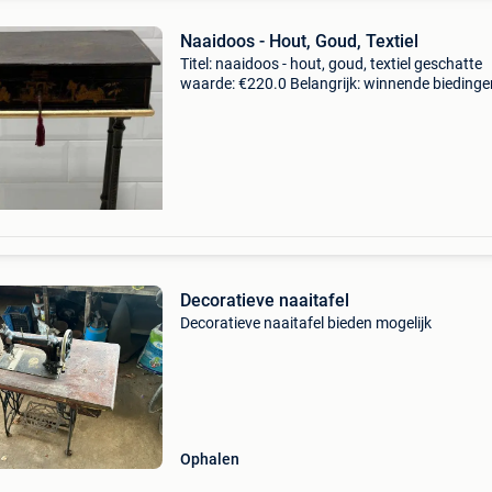
Naaidoos - Hout, Goud, Textiel
Titel: naaidoos - hout, goud, textiel geschatte
waarde: €220.0 Belangrijk: winnende biedingen
exclusief 9% koperbescherming + €3 prachtig 
oud chinees naaitafel uit de negentiende eeu
Decoratieve naaitafel
Decoratieve naaitafel bieden mogelijk
Ophalen