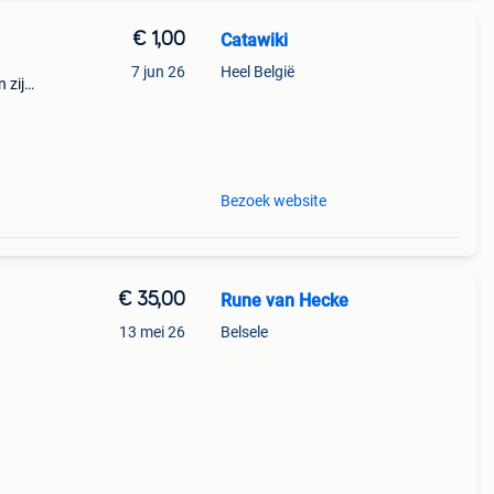
€ 1,00
Catawiki
7 jun 26
Heel België
 zijn
en
Bezoek website
€ 35,00
Rune van Hecke
13 mei 26
Belsele