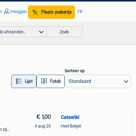
n
Inloggen
FR
Plaats zoekertje
lle afstanden…
Zoek
Sorteer op
Lijst
Foto’s
€ 1,00
Catawiki
4 aug 26
Heel België
 zijn
en