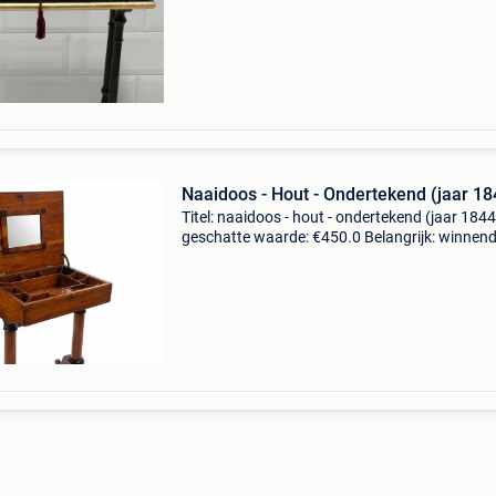
oud chinees naaitafel uit de negentiende eeu
Naaidoos - Hout - Ondertekend (jaar 18
Titel: naaidoos - hout - ondertekend (jaar 1844
geschatte waarde: €450.0 Belangrijk: winnen
biedingen zijn exclusief 9% koperbescherming
romantische naaitafel van mahoniehout, met 