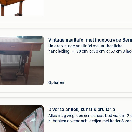
Vintage naaitafel met ingebouwde Bern
Unieke vintage naaitafel met authentieke
handleiding. H: 80 cm; b: 90 cm; d: 57 cm 3 lad
ingebouwde naaimachine bernina - groen.
Schuiven kunnen open. Sleutel voor het opene
de lade van naai
Ophalen
Diverse antiek, kunst & prullaria
Alles mag weg, doe een serieus bod via dm: 2 
zitbanken diverse schilderijen met kader & zo
kader schouwstukken diverse meubelen
marmer/koper salontafel chinese vazen oude