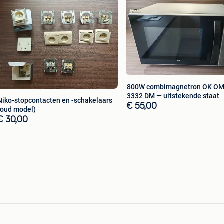
800W combimagnetron OK O
3332 DM — uitstekende staat
Niko-stopcontacten en -schakelaars
€ 55,00
(oud model)
€ 30,00