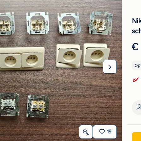
Ni
sc
€
Op
19