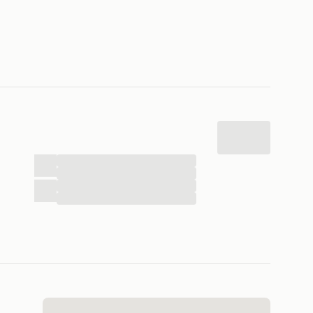
...
...
...
...