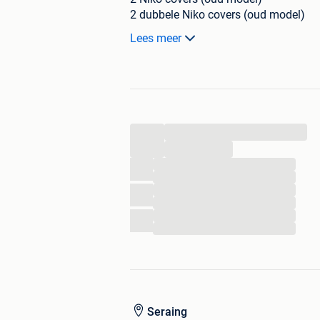
2 dubbele Niko covers (oud model)
1 Niko cover
Lees meer
1 kapot Niko-stopcontact
...
...
...
...
...
...
...
...
Seraing