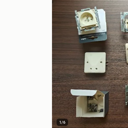
1
/
6