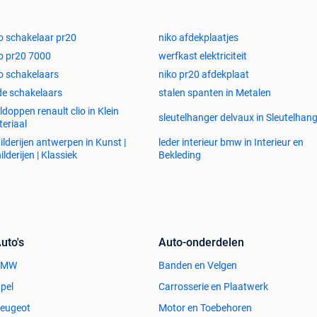
o schakelaar pr20
niko afdekplaatjes
o pr20 7000
werfkast elektriciteit
o schakelaars
niko pr20 afdekplaat
e schakelaars
stalen spanten in Metalen
ldoppen renault clio in Klein
sleutelhanger delvaux in Sleutelhan
eriaal
ilderijen antwerpen in Kunst |
leder interieur bmw in Interieur en
ilderijen | Klassiek
Bekleding
uto's
Auto-onderdelen
BMW
Banden en Velgen
pel
Carrosserie en Plaatwerk
eugeot
Motor en Toebehoren