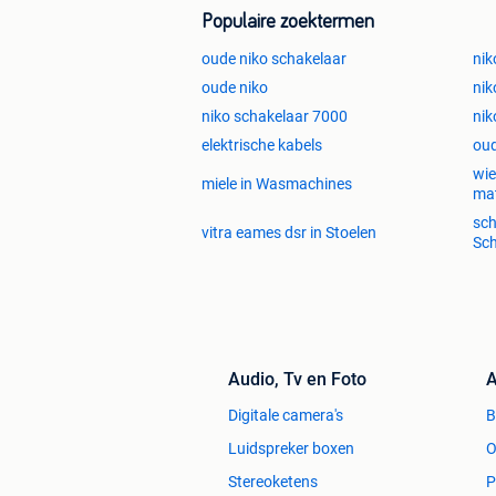
Populaire zoektermen
oude niko schakelaar
nik
oude niko
nik
niko schakelaar 7000
nik
elektrische kabels
oud
wie
miele in Wasmachines
mat
sch
vitra eames dsr in Stoelen
Sch
Audio, Tv en Foto
A
Digitale camera's
Luidspreker boxen
O
Stereoketens
P