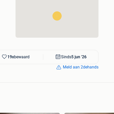
19x
bewaard
Sinds
5 jun '26
Meld aan 2dehands