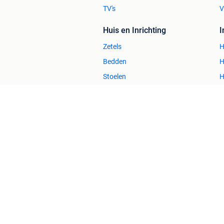
TV's
V
Huis en Inrichting
Zetels
H
Bedden
H
Stoelen
H
Tafels
B
2dehands Zakelijk
Veilig en Succ