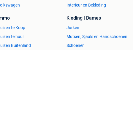
olkswagen
Interieur en Bekleding
Immo
Kleding | Dames
uizen te Koop
Jurken
uizen te huur
Mutsen, Sjaals en Handschoenen
uizen Buitenland
Schoenen
uitenverblijven
Winterjassen
esvol
Help en info
Voorwaarden
Privacyverklaring
Over 2dehands
Adevinta
Sitemap