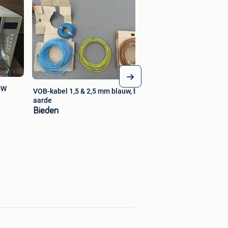
Babyfietszitje met 
bagagerekbevestig
€ 18,00
MW
VOB-kabel 1,5 & 2,5 mm blauw, bruin,
aarde
Bieden