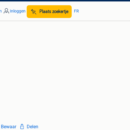
n
Inloggen
FR
Plaats zoekertje
Bewaar
Delen