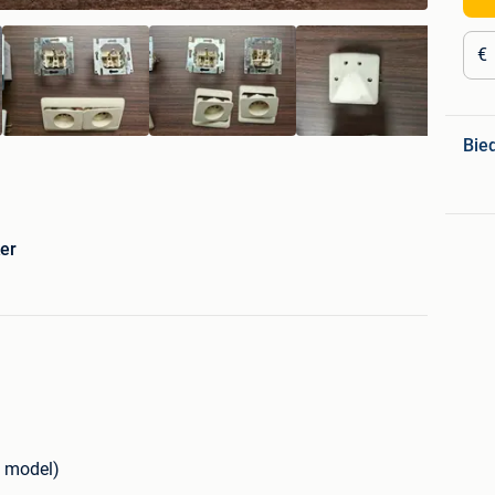
€
Bie
er
d model)