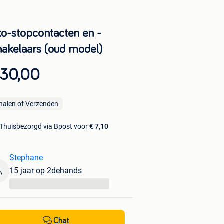
ko-stopcontacten en -
hakelaars (oud model)
 30,00
halen of Verzenden
Thuisbezorgd via Bpost voor
€ 7,10
Stephane
15 jaar op 2dehands
...
Chat