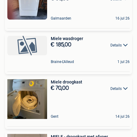
Galmaarden
16 jul 26
Miele wasdroger
€ 185,00
Details
Braine-L'Alleud
1 jul 26
Miele droogkast
€ 70,00
Details
Gent
14 jul 26
MIELE - droogkast met afvoer