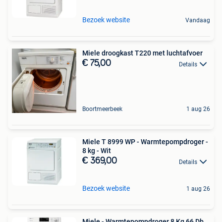
Bezoek website
Vandaag
Miele droogkast T220 met luchtafvoer
€ 75,00
Details
Boortmeerbeek
1 aug 26
Miele T 8999 WP - Warmtepompdroger -
8 kg - Wit
€ 369,00
Details
Bezoek website
1 aug 26
Miele - Warmtepompdroger 8 Kg 66 Db