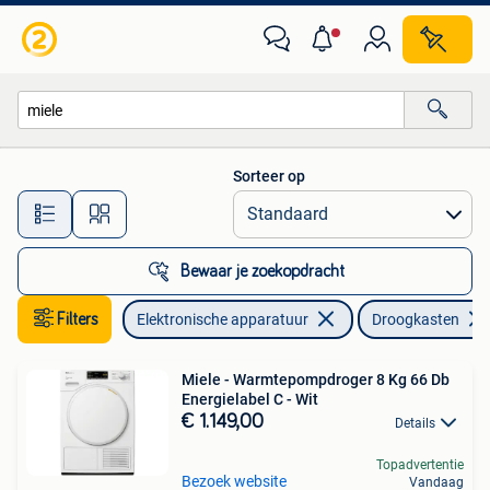
Droogkasten
Sorteer op
Alle afstanden…
Bewaar je zoekopdracht
Filters
Elektronische apparatuur
Droogkasten
Miele - Warmtepompdroger 8 Kg 66 Db
Energielabel C - Wit
€ 1.149,00
Details
Topadvertentie
Bezoek website
Vandaag