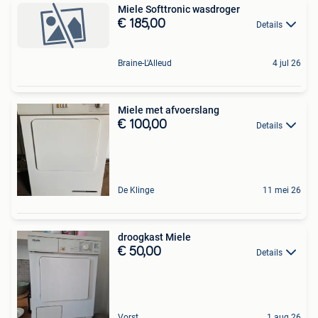
Miele Softtronic wasdroger
€ 185,00
Details
Braine-L'Alleud
4 jul 26
Miele met afvoerslang
€ 100,00
Details
De Klinge
11 mei 26
droogkast Miele
€ 50,00
Details
Vorst
1 aug 26