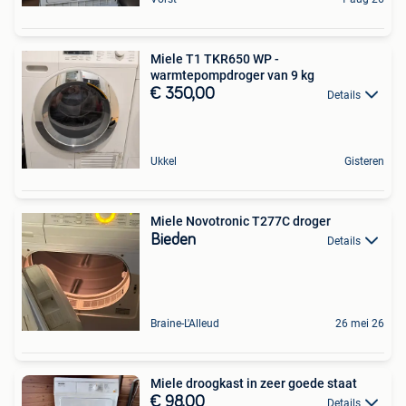
Miele T1 TKR650 WP -
warmtepompdroger van 9 kg
€ 350,00
Details
Ukkel
Gisteren
Miele Novotronic T277C droger
Bieden
Details
Braine-L'Alleud
26 mei 26
Miele droogkast in zeer goede staat
€ 98,00
Details