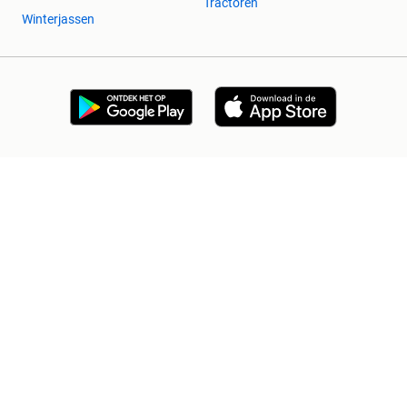
Tractoren
Winterjassen
2dehands Zakelijk
Veilig en Succesvol
Help en info
Voorwaarden
Privacyverklaring
Cookiebeleid
Privacyvoorkeuren
Over 2dehands
Adevinta
Sitemap