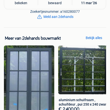
bekeken
bewaard
11 mar '26
Zoekertjesnummer: a160280077
Meld aan 2dehands
Bekijk alles
Meer van 2dehands bouwmarkt
aluminium schuifraam ,
schuifdeur , pui 250 x 240 zwart
€ 2.400,00