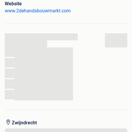
vind je meer dan 1500 ramen , deuren , terrasramen en
Website
schuiframen.
www.2dehandsbouwmarkt.com
Je kunt er zoeken op afmetingen , materiaal en kleur.
Alles is van Belgische topkwaliteit: Schuco , Profel , Belisol
...
, Engels , Veka , =...
...
...
Mocht je iets vinden ben je steeds welkom na een belletje.
...
...
ALLES KAN OOK STEEDS GRATIS GELEVERD WORDEN.
...
...
Voor meer info: 0494 16 77 54 of 0496 69 23.
...
...
...
...
...
Zwijndrecht