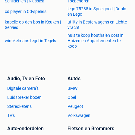
Schilderijen | Klassiek
Toebehoren
lego 75288 in Speelgoed | Duplo
cd player in Cd-spelers
en Lego
kapelle-op-den-bos in Keuken |
utility in Bestelwagens en Lichte
Servies
vracht
huis te koop houthalen oost in
winckelmans tegel in Tegels
Huizen en Appartementen te
koop
Audio, Tv en Foto
Auto's
Digitale camera's
BMW
Luidspreker boxen
Opel
Stereoketens
Peugeot
TV's
Volkswagen
Auto-onderdelen
Fietsen en Brommers