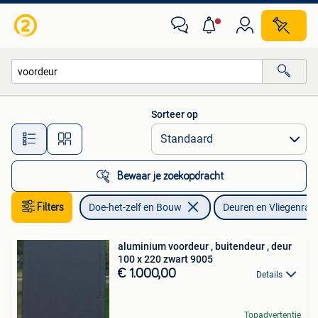
Deuren en Vliegenramen
Sorteer op
Alle afstanden…
Bewaar je zoekopdracht
Filters
Doe-het-zelf en Bouw
Deuren en Vliegenra
aluminium voordeur , buitendeur , deur
100 x 220 zwart 9005
€ 1.000,00
Details
Topadvertentie