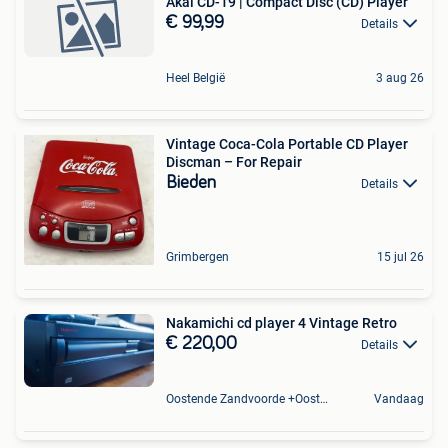
Akai CD-19 | Compact Disc (CD) Player
€ 99,99
Details
Heel België
3 aug 26
Vintage Coca-Cola Portable CD Player
Discman – For Repair
Bieden
Details
Grimbergen
15 jul 26
Nakamichi cd player 4 Vintage Retro
€ 220,00
Details
Oostende Zandvoorde +Oostende
Vandaag