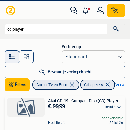
Cd-spelers
Sorteer op
Alle afstanden…
Bewaar je zoekopdracht
Filters
Audio, Tv en Foto
Cd-spelers
Verwijde
Akai CD-19 | Compact Disc (CD) Player
€ 99,99
Details
Topadvertentie
Heel België
25 jul 26