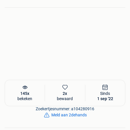
kunnen door je zelf pas geslepen worden voor de juiste
maat door middel van een doorslijpschijf.
Veilig bestellen bij Nostalux...
- Nostalux heeft het Thuiswinkel Waarborg
- Nostalux heeft een 9+ beoordeling van haar klanten
- Nostalux bestaat al meer dan 50 jaar
- Product niet naar wens? Retourneren zonder reden geen
probleem!
Nog veel meer...
145x
2x
Sinds
bekeken
bewaard
1 sep '22
In de collectie van Nostalux vindt u een groots assortiment
buitenverlichting in alle stijlen en materialen. Daarnaast
Zoekertjesnummer: a104280916
kunt u bij Nostalux terecht voor binnenverlichting,
Meld aan 2dehands
zonnewijzers, brievenbussen, feestverlichting, parkbanken,
windlichten & tuin accessoires.