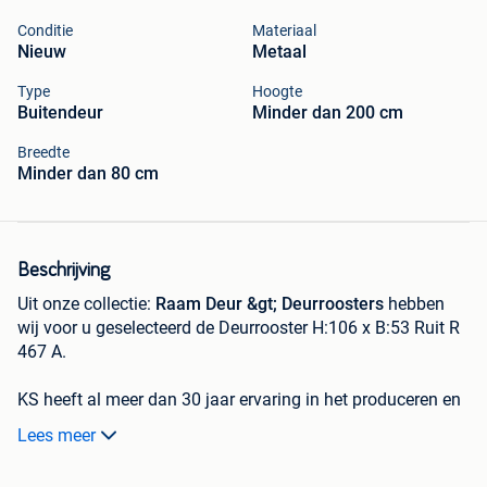
Conditie
Materiaal
Nieuw
Metaal
Type
Hoogte
Buitendeur
Minder dan 200 cm
Breedte
Minder dan 80 cm
Beschrijving
Uit onze collectie:
Raam Deur &gt; Deurroosters
hebben
wij voor u geselecteerd de Deurrooster H:106 x B:53 Ruit R
467 A.
KS heeft al meer dan 30 jaar ervaring in het produceren en
vervaardigen van deurroosters en is leverancier van
Lees meer
bekende deurfabrikanten en mag zich op dit gebied
specialist noemen. De deurroosters worden traditioneel