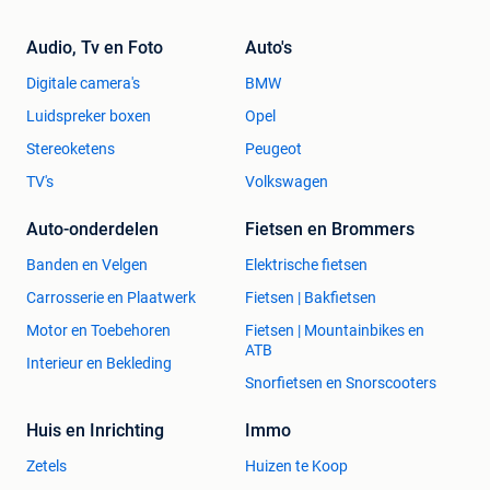
Audio, Tv en Foto
Auto's
Digitale camera's
BMW
Luidspreker boxen
Opel
Stereoketens
Peugeot
TV's
Volkswagen
Auto-onderdelen
Fietsen en Brommers
Banden en Velgen
Elektrische fietsen
Carrosserie en Plaatwerk
Fietsen | Bakfietsen
Motor en Toebehoren
Fietsen | Mountainbikes en
ATB
Interieur en Bekleding
Snorfietsen en Snorscooters
Huis en Inrichting
Immo
Zetels
Huizen te Koop