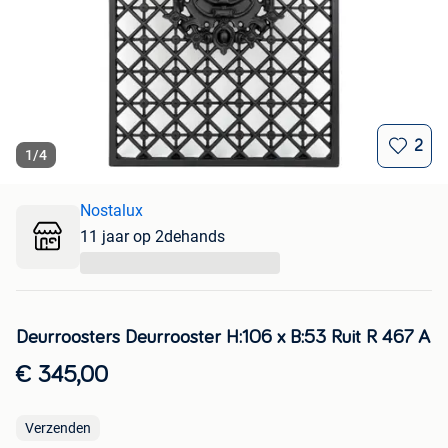
2
1
/
4
Nostalux
11 jaar op 2dehands
...
Deurroosters Deurrooster H:106 x B:53 Ruit R 467 A
€ 345,00
Verzenden