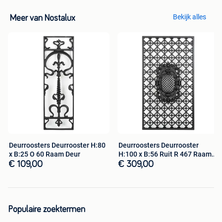
Interesse in dit mooie product? Bekijk dit product op:
Bekijk alles
Meer van Nostalux
Deurroosters Deurrooster H:80
Deurroosters Deurrooster
x B:25 O 60 Raam Deur
H:100 x B:56 Ruit R 467 Raam
Deur
€ 109,00
€ 309,00
Populaire zoektermen