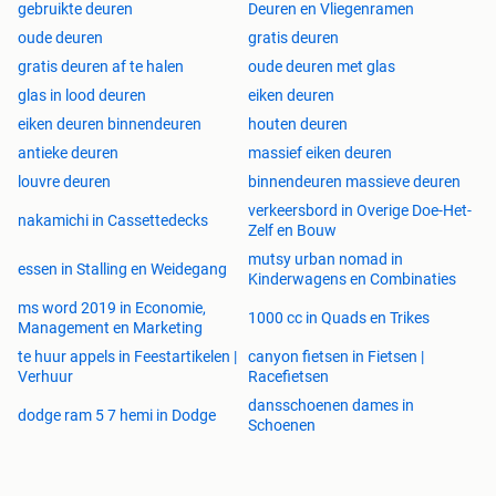
gebruikte deuren
Deuren en Vliegenramen
oude deuren
gratis deuren
gratis deuren af te halen
oude deuren met glas
glas in lood deuren
eiken deuren
eiken deuren binnendeuren
houten deuren
antieke deuren
massief eiken deuren
louvre deuren
binnendeuren massieve deuren
verkeersbord in Overige Doe-Het-
nakamichi in Cassettedecks
Zelf en Bouw
mutsy urban nomad in
essen in Stalling en Weidegang
Kinderwagens en Combinaties
ms word 2019 in Economie,
1000 cc in Quads en Trikes
Management en Marketing
te huur appels in Feestartikelen |
canyon fietsen in Fietsen |
Verhuur
Racefietsen
dansschoenen dames in
dodge ram 5 7 hemi in Dodge
Schoenen