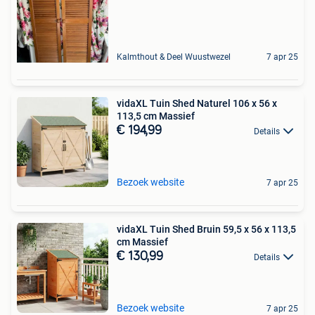
Kalmthout & Deel Wuustwezel
7 apr 25
vidaXL Tuin Shed Naturel 106 x 56 x
113,5 cm Massief
€ 194,99
Details
Bezoek website
7 apr 25
vidaXL Tuin Shed Bruin 59,5 x 56 x 113,5
cm Massief
€ 130,99
Details
Bezoek website
7 apr 25