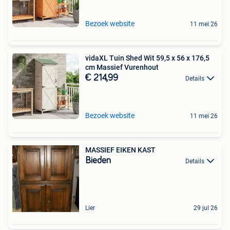
Bezoek website
11 mei 26
vidaXL Tuin Shed Wit 59,5 x 56 x 176,5
cm Massief Vurenhout
€ 214,99
Details
Bezoek website
11 mei 26
MASSIEF EIKEN KAST
Bieden
Details
Lier
29 jul 26