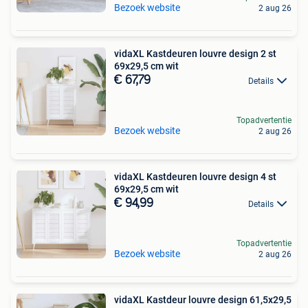
Bezoek website
2 aug 26
vidaXL Kastdeuren louvre design 2 st
69x29,5 cm wit
€ 67,79
Details
Topadvertentie
Bezoek website
2 aug 26
vidaXL Kastdeuren louvre design 4 st
69x29,5 cm wit
€ 94,99
Details
Topadvertentie
Bezoek website
2 aug 26
vidaXL Kastdeur louvre design 61,5x29,5