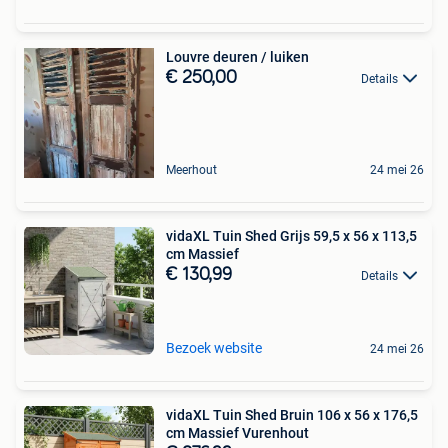
Louvre deuren / luiken
€ 250,00
Details
Meerhout
24 mei 26
vidaXL Tuin Shed Grijs 59,5 x 56 x 113,5
cm Massief
€ 130,99
Details
Bezoek website
24 mei 26
vidaXL Tuin Shed Bruin 106 x 56 x 176,5
cm Massief Vurenhout