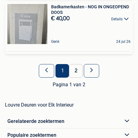
Badkamerkasten - NOG IN ONGEOPEND
DOOS
€ 40,00
Details
Genk
24 jul 26
1
2
Pagina 1 van 2
Louvre Deuren voor Elk Interieur
Gerelateerde zoektermen
Populaire zoektermen