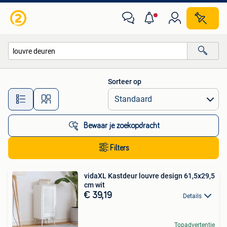
Alle categorieën…
Sorteer op
Alle afstanden…
Bewaar je zoekopdracht
Filters
vidaXL Kastdeur louvre design 61,5x29,5
cm wit
€ 39,19
Details
Topadvertentie