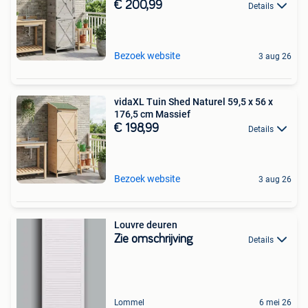
€ 200,99
Details
Bezoek website
3 aug 26
vidaXL Tuin Shed Naturel 59,5 x 56 x
176,5 cm Massief
€ 198,99
Details
Bezoek website
3 aug 26
Louvre deuren
Zie omschrijving
Details
Lommel
6 mei 26