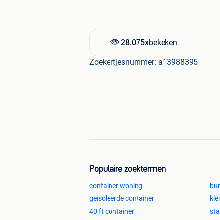
3581 Beverlo
info@debestrater.be
www.debestrater.be
28.075x
bekeken
Zoekwoorden: container verhuur vracht
Zoekertjesnummer: a13988395
bouwafval-stortafval-afzetcontainer-tu
verbouwen-bouwen sorteergrijper-gra
maken-kelders-fundering-uitgraven: va
tuinhuis, carport, afvalcontainer, Afv
Populaire zoektermen
container woning
bur
geisoleerde container
kle
40 ft container
sta