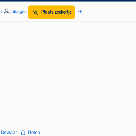
n
Inloggen
FR
Plaats zoekertje
Bewaar
Delen