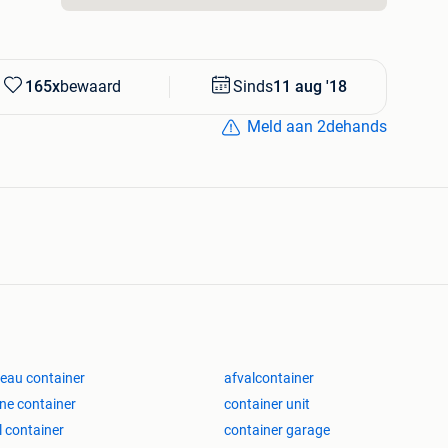
165x
bewaard
Sinds
11 aug '18
wagen - puin transportprijzen afval - container huren-
Meld aan 2dehands
inafval-particulier- bedrijven- afbraak asbest-
afmachine-wiellader bouwgrond-terrein-bouw klaar
n opritten, zwembaden, vijver, waterput, trampoline,
alcontainer bouwpuin.
eau container
afvalcontainer
ine container
container unit
l container
container garage