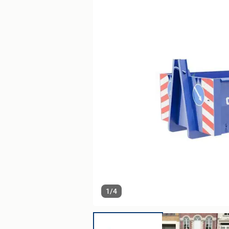
1
/
4