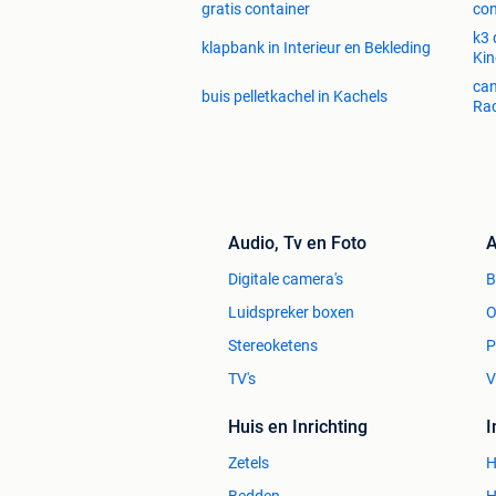
gratis container
con
k3 
klapbank in Interieur en Bekleding
Kin
can
buis pelletkachel in Kachels
Rac
Audio, Tv en Foto
A
Digitale camera's
Luidspreker boxen
O
Stereoketens
P
TV's
V
Huis en Inrichting
Zetels
H
Bedden
H