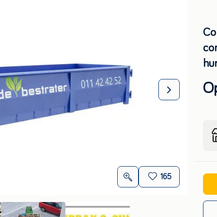
Co
con
hu
O
165