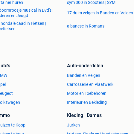
tainer huren
sym 300 in Scooters | SYM
doornroosje musical in Dvd's |
17 duim velgen in Banden en Velgen
deren en Jeugd
nondale caad in Fietsen |
albanese in Romans
efietsen
uto's
Auto-onderdelen
BMW
Banden en Velgen
pel
Carrosserie en Plaatwerk
eugeot
Motor en Toebehoren
olkswagen
Interieur en Bekleding
Immo
Kleding | Dames
uizen te Koop
Jurken
uizen te huur
Mutsen, Sjaals en Handschoenen