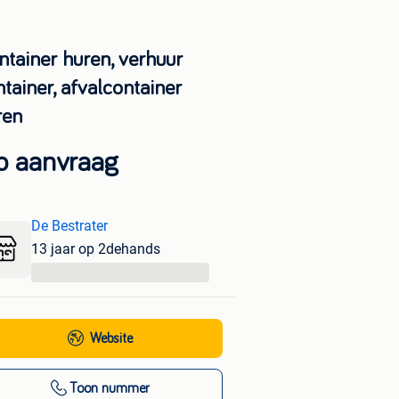
ntainer huren, verhuur
tainer, afvalcontainer
ren
p aanvraag
De Bestrater
13 jaar op 2dehands
...
Website
Toon nummer