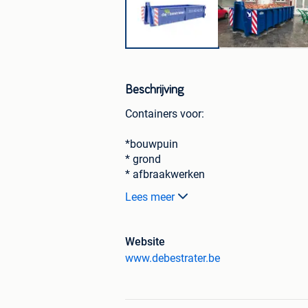
Beschrijving
Containers voor:
*bouwpuin
* grond
* afbraakwerken
*betonpuin
Lees meer
*zand
*zand en stenen
*gemengd afval
Website
* hout
www.debestrater.be
*asbest
* groen, snoeiafval
*roofing