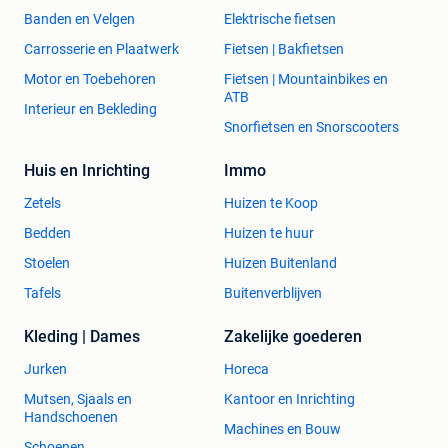
Banden en Velgen
Elektrische fietsen
Carrosserie en Plaatwerk
Fietsen | Bakfietsen
Motor en Toebehoren
Fietsen | Mountainbikes en
ATB
Interieur en Bekleding
Snorfietsen en Snorscooters
Huis en Inrichting
Immo
Zetels
Huizen te Koop
Bedden
Huizen te huur
Stoelen
Huizen Buitenland
Tafels
Buitenverblijven
Kleding | Dames
Zakelijke goederen
Jurken
Horeca
Mutsen, Sjaals en
Kantoor en Inrichting
Handschoenen
Machines en Bouw
Schoenen