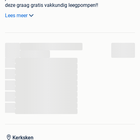
deze graag gratis vakkundig leegpompen!!
Dit voor zowel boven als ondergrondse tanken zowel
Lees meer
vrijstaande als in kelders
Wij zijn van regio Aalst en komen over het gehele land
...
Bel of mail en we nemen snel contact met jullie op
...
...
...
...
...
...
...
...
...
...
...
Kerksken