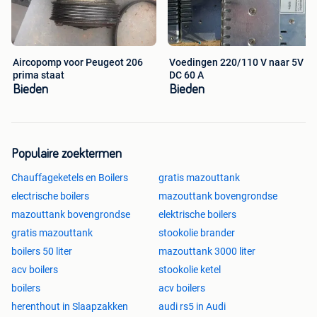
Aircopomp voor Peugeot 206
Voedingen 220/110 V naar 5V
prima staat
DC 60 A
Bieden
Bieden
Populaire zoektermen
Chauffageketels en Boilers
gratis mazouttank
electrische boilers
mazouttank bovengrondse
mazouttank bovengrondse
elektrische boilers
gratis mazouttank
stookolie brander
boilers 50 liter
mazouttank 3000 liter
acv boilers
stookolie ketel
boilers
acv boilers
herenthout in Slaapzakken
audi rs5 in Audi