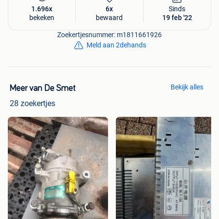
1.696x
6x
Sinds
bekeken
bewaard
19 feb '22
Zoekertjesnummer: m1811661926
Meld aan 2dehands
Bekijk alles
Meer van De Smet
28 zoekertjes