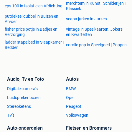
merchtem in Kunst | Schilderijen |
eps 100 in Isolatie en Afdichting
Klassiek
putdeksel dubbel in Buizen en
scapa jurken in Jurken
Afvoer
fisher price potje in Badjes en
vintage in Speelkaarten, Jokers
Verzorging
en Kwartetten
ladder stapelbed in Slaapkamer |
corolle pop in Speelgoed | Poppen
Bedden
Audio, Tv en Foto
Auto's
Digitale camera's
BMW
Luidspreker boxen
Opel
Stereoketens
Peugeot
TV's
Volkswagen
Auto-onderdelen
Fietsen en Brommers