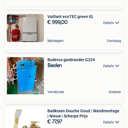
Vaillant ecoTEC green IQ
€ 999,00
Details
Maldegem
Vandaag
Buderus gasbrander G224
Bieden
Details
Verrebroek
Gisteren
Badkraan Douche Goud | Wandmontage
| Nieuw | Scherpe Prijs
€ 77,97
Details