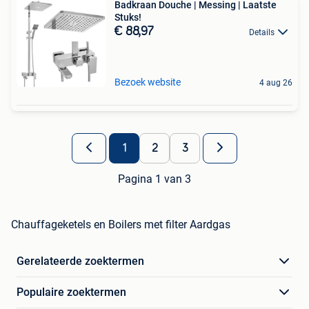
Badkraan Douche | Messing | Laatste
Stuks!
€ 88,97
Details
Bezoek website
4 aug 26
1
2
3
Pagina 1 van 3
Chauffageketels en Boilers met filter Aardgas
Gerelateerde zoektermen
Populaire zoektermen