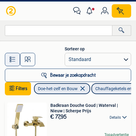
Chauffageketels en Boilers
Sorteer op
Alle afstanden…
Bewaar je zoekopdracht
Filters
Doe-het-zelf en Bouw
Chauffageketels en Bo
Badkraan Douche Goud | Waterval |
Nieuw | Scherpe Prijs
€ 77,95
Details
Topadvertentie