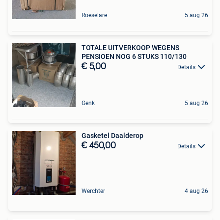
Roeselare
5 aug 26
TOTALE UITVERKOOP WEGENS
PENSIOEN NOG 6 STUKS 110/130
€ 5,00
Details
Genk
5 aug 26
Gasketel Daalderop
€ 450,00
Details
Werchter
4 aug 26