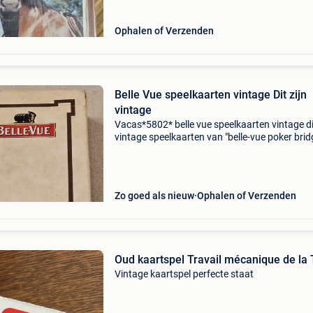
paarde
Ophalen of Verzenden
Belle Vue speelkaarten vintage Dit zijn
vintage
Vacas*5802* belle vue speelkaarten vintage dit
vintage speelkaarten van "belle-vue poker brid
uitgegeven door ph. Vandenstock. Ph.
Vandenstock was de legendarische brouwer 
het b
Zo goed als nieuw
Ophalen of Verzenden
Oud kaartspel Travail mécanique de la 
Vintage kaartspel perfecte staat