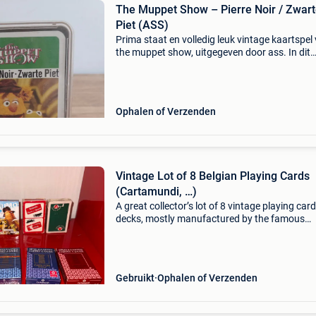
The Muppet Show – Pierre Noir / Zwar
Piet (ASS)
Prima staat en volledig leuk vintage kaartspel
the muppet show, uitgegeven door ass. In dit
eenvoudige reactiespel probeer je zo snel moge
kaartparen te vormen. Met bekende muppet-
personages z
Ophalen of Verzenden
Vintage Lot of 8 Belgian Playing Cards
(Cartamundi, …)
A great collector’s lot of 8 vintage playing card
decks, mostly manufactured by the famous
cartamundi in turnhout, belgium. Perfect for 
collectors, poker players, or vintage enthusias
Conditio
Gebruikt
Ophalen of Verzenden