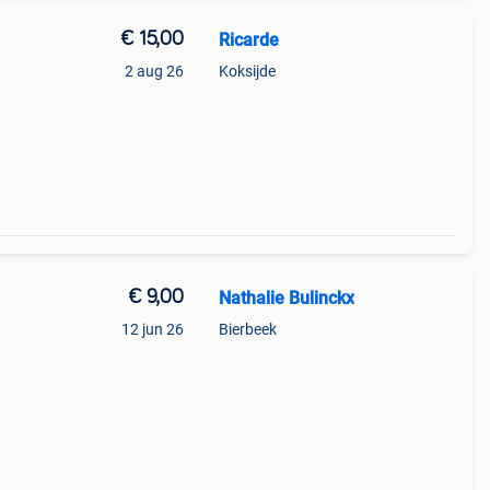
€ 15,00
Ricarde
2 aug 26
Koksijde
€ 9,00
Nathalie Bulinckx
12 jun 26
Bierbeek