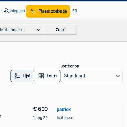
n
Inloggen
FR
Plaats zoekertje
lle afstanden…
Zoek
Sorteer op
Lijst
Foto’s
€ 6,00
patrick
e
2 aug 26
Ichtegem