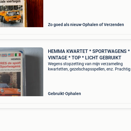
Zo goed als nieuw
Ophalen of Verzenden
HEMMA KWARTET * SPORTWAGENS *
VINTAGE * TOP * LICHT GEBRUIKT
Wegens stopzetting van mijn verzameling
kwartetten, gezelschapsspellen, enz. Prachtig
interessant ( zeker voor de echte auto-liefhebb
vintage compleet kwartetspel van kwaliteitsm
hemma, over
Gebruikt
Ophalen