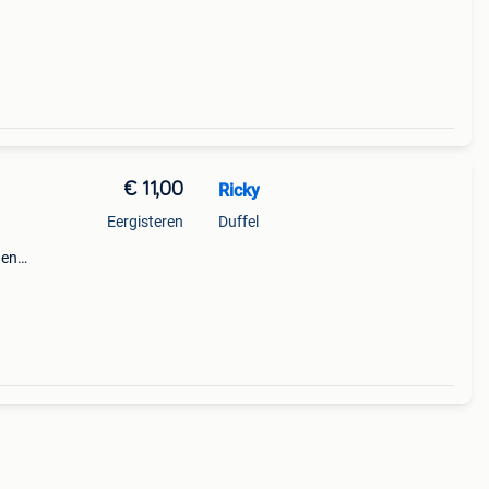
€ 11,00
Ricky
Eergisteren
Duffel
 en
er )
erk