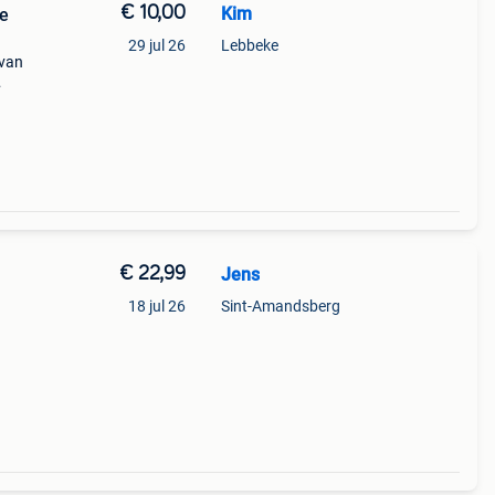
€ 10,00
Kim
te
29 jul 26
Lebbeke
 van
lijk
€ 22,99
Jens
18 jul 26
Sint-Amandsberg
card
ts.