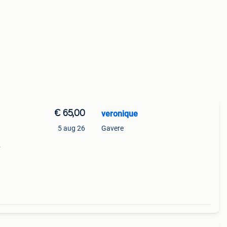
€ 65,00
veronique
5 aug 26
Gavere
tukje