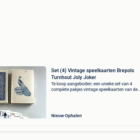
Set (4) Vintage speelkaarten Brepols
Turnhout Joly Joker
Te koop aangeboden: een unieke set van 4
complete pakjes vintage speelkaarten van de
legendarische belgische speelkaartenfabriek
brepols uit turnhout. Dit betreft een prachtig s
antiek erfgoed, h
Nieuw
Ophalen