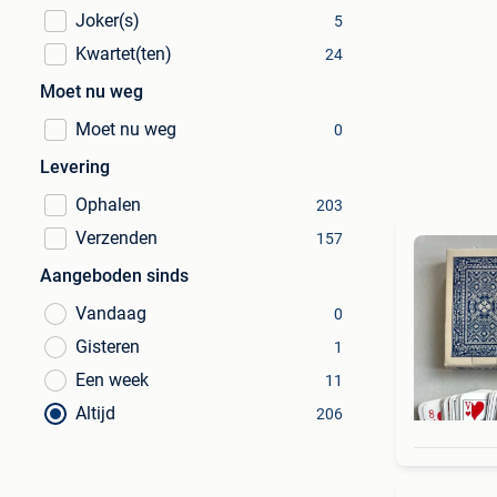
Joker(s)
5
Kwartet(ten)
24
Moet nu weg
Moet nu weg
0
Levering
Ophalen
203
Verzenden
157
Aangeboden sinds
Vandaag
0
Gisteren
1
Een week
11
Altijd
206