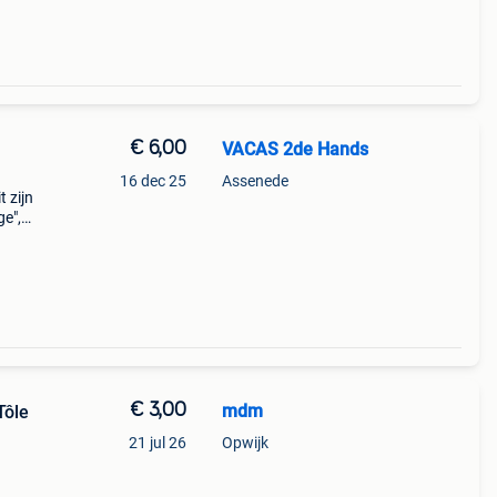
€ 6,00
VACAS 2de Hands
16 dec 25
Assenede
 zijn
ge",
van
€ 3,00
mdm
Tôle
21 jul 26
Opwijk