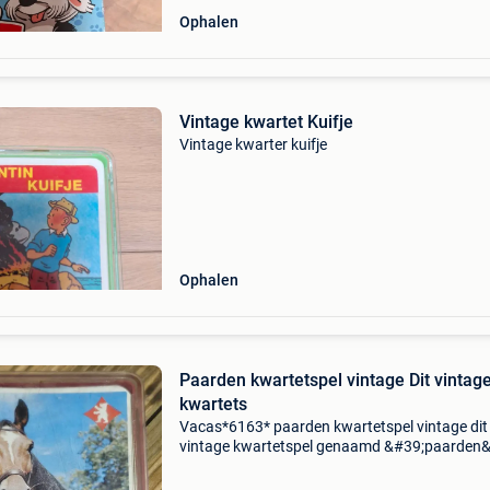
Ophalen
Vintage kwartet Kuifje
Vintage kwarter kuifje
Ophalen
Paarden kwartetspel vintage Dit vintag
kwartets
Vacas*6163* paarden kwartetspel vintage dit
vintage kwartetspel genaamd &#39;paarden
is uitgegeven door berliner spielkarten. Type:
kwartetspel (kaartspel). Thema: paardenrass