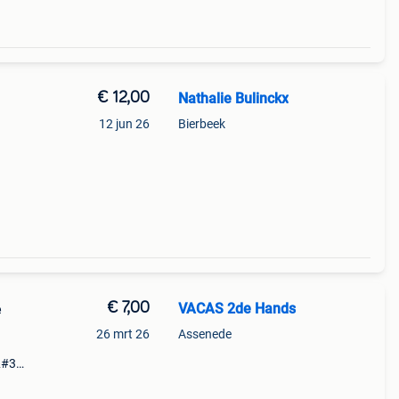
€ 12,00
Nathalie Bulinckx
12 jun 26
Bierbeek
€ 7,00
VACAS 2de Hands
e
26 mrt 26
Assenede
&#39;
en en