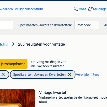
waarden
Veiligheidscentrum
Chat
Meldinge
Speelkaarten, Jokers en Kwartetten
A
206 resultaten
voor 'vintage'
tetten
Ontvang meldingen van
 je zoekopdracht
nieuwe zoekresultaten
Speelkaarten, Jokers en Kwartetten
Verwijder filters
Vintage kwartet
Vintage kwartet spelen beiden kompleet mooi
staat