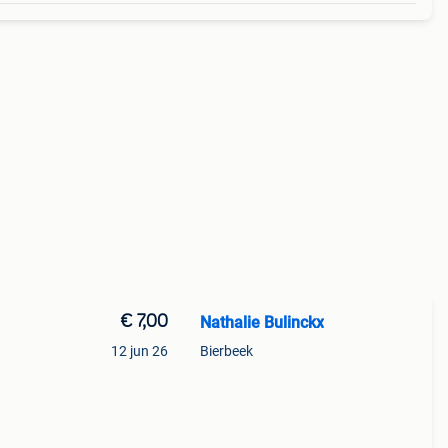
€ 7,00
Nathalie Bulinckx
12 jun 26
Bierbeek