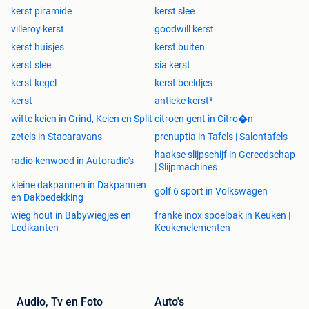
kerst piramide
kerst slee
villeroy kerst
goodwill kerst
kerst huisjes
kerst buiten
kerst slee
sia kerst
kerst kegel
kerst beeldjes
kerst
antieke kerst*
witte keien in Grind, Keien en Split
citroen gent in Citro�n
zetels in Stacaravans
prenuptia in Tafels | Salontafels
haakse slijpschijf in Gereedschap
radio kenwood in Autoradio's
| Slijpmachines
kleine dakpannen in Dakpannen
golf 6 sport in Volkswagen
en Dakbedekking
wieg hout in Babywiegjes en
franke inox spoelbak in Keuken |
Ledikanten
Keukenelementen
Audio, Tv en Foto
Auto's