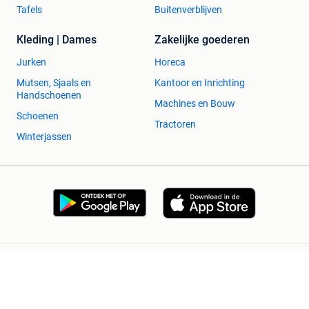
Tafels
Buitenverblijven
Kleding | Dames
Zakelijke goederen
Jurken
Horeca
Mutsen, Sjaals en
Kantoor en Inrichting
Handschoenen
Machines en Bouw
Schoenen
Tractoren
Winterjassen
2dehands Zakelijk
Veilig en Succesvol
Help en info
Voorwaarden