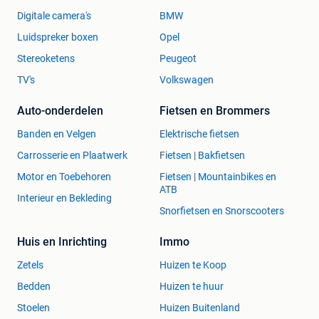
Digitale camera's
BMW
Luidspreker boxen
Opel
Stereoketens
Peugeot
TV's
Volkswagen
Auto-onderdelen
Fietsen en Brommers
Banden en Velgen
Elektrische fietsen
Carrosserie en Plaatwerk
Fietsen | Bakfietsen
Motor en Toebehoren
Fietsen | Mountainbikes en
ATB
Interieur en Bekleding
Snorfietsen en Snorscooters
Huis en Inrichting
Immo
Zetels
Huizen te Koop
Bedden
Huizen te huur
Stoelen
Huizen Buitenland