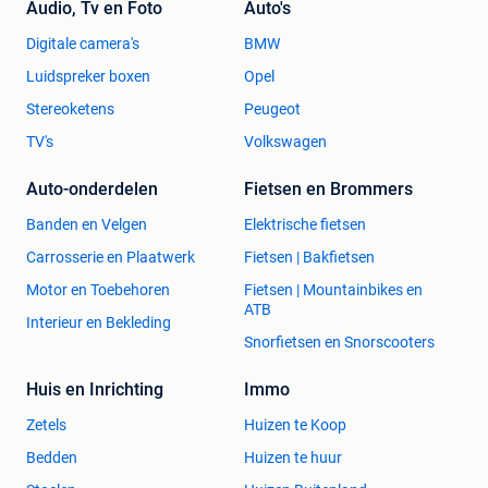
Audio, Tv en Foto
Auto's
Digitale camera's
BMW
Luidspreker boxen
Opel
Stereoketens
Peugeot
TV's
Volkswagen
Auto-onderdelen
Fietsen en Brommers
Banden en Velgen
Elektrische fietsen
Carrosserie en Plaatwerk
Fietsen | Bakfietsen
Motor en Toebehoren
Fietsen | Mountainbikes en
ATB
Interieur en Bekleding
Snorfietsen en Snorscooters
Huis en Inrichting
Immo
Zetels
Huizen te Koop
Bedden
Huizen te huur