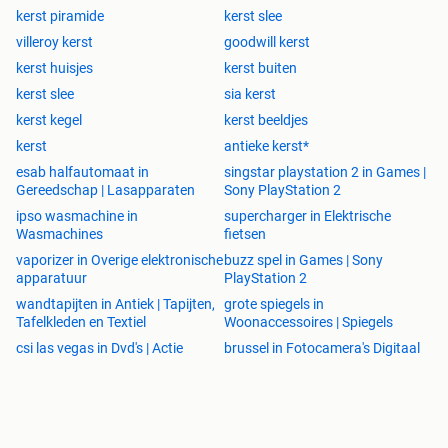
kerst piramide
kerst slee
villeroy kerst
goodwill kerst
kerst huisjes
kerst buiten
kerst slee
sia kerst
kerst kegel
kerst beeldjes
kerst
antieke kerst*
esab halfautomaat in
singstar playstation 2 in Games |
Gereedschap | Lasapparaten
Sony PlayStation 2
ipso wasmachine in
supercharger in Elektrische
Wasmachines
fietsen
vaporizer in Overige elektronische
buzz spel in Games | Sony
apparatuur
PlayStation 2
wandtapijten in Antiek | Tapijten,
grote spiegels in
Tafelkleden en Textiel
Woonaccessoires | Spiegels
csi las vegas in Dvd's | Actie
brussel in Fotocamera's Digitaal