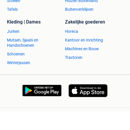
Stoelen
Huizen Buitenland
Tafels
Buitenverblijven
Kleding | Dames
Zakelijke goederen
Jurken
Horeca
Mutsen, Sjaals en
Kantoor en Inrichting
Handschoenen
Machines en Bouw
Schoenen
Tractoren
Winterjassen
2dehands Zakelijk
Veilig en Succesvol
Help en info
Voorwaarden