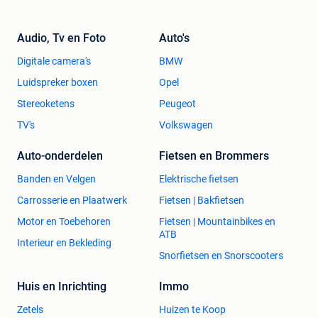
Audio, Tv en Foto
Auto's
Digitale camera's
BMW
Luidspreker boxen
Opel
Stereoketens
Peugeot
TV's
Volkswagen
Auto-onderdelen
Fietsen en Brommers
Banden en Velgen
Elektrische fietsen
Carrosserie en Plaatwerk
Fietsen | Bakfietsen
Motor en Toebehoren
Fietsen | Mountainbikes en
ATB
Interieur en Bekleding
Snorfietsen en Snorscooters
Huis en Inrichting
Immo
Zetels
Huizen te Koop