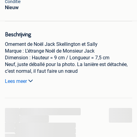
Conditie
Nieuw
Beschrijving
Ornement de Noël Jack Skellington et Sally
Marque : L’étrange Noël de Monsieur Jack
Dimension : Hauteur = 9 cm / Longueur = 7,5 cm
Neuf, juste déballé pour la photo. La lanière est détachée,
c’est normal, il faut faire un nœud
Lees meer
A venir retirer à mon domicile sur Andenne (Seilles) ou
possibilité d'envoi par Vinted
...
...
...
...
...