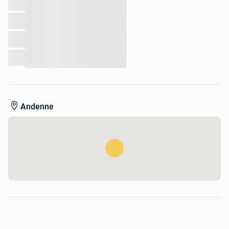
...
...
...
...
...
...
...
Andenne