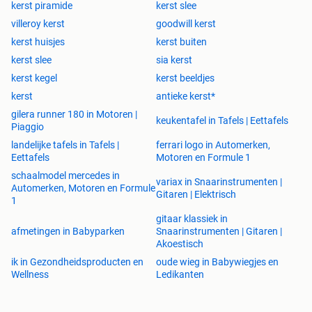
kerst piramide
kerst slee
villeroy kerst
goodwill kerst
kerst huisjes
kerst buiten
kerst slee
sia kerst
kerst kegel
kerst beeldjes
kerst
antieke kerst*
gilera runner 180 in Motoren |
keukentafel in Tafels | Eettafels
Piaggio
landelijke tafels in Tafels |
ferrari logo in Automerken,
Eettafels
Motoren en Formule 1
schaalmodel mercedes in
variax in Snaarinstrumenten |
Automerken, Motoren en Formule
Gitaren | Elektrisch
1
gitaar klassiek in
afmetingen in Babyparken
Snaarinstrumenten | Gitaren |
Akoestisch
ik in Gezondheidsproducten en
oude wieg in Babywiegjes en
Wellness
Ledikanten