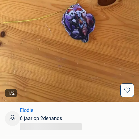
1
/
2
Elodie
6 jaar op 2dehands
...