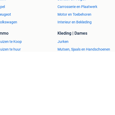
pel
Carrosserie en Plaatwerk
eugeot
Motor en Toebehoren
olkswagen
Interieur en Bekleding
Immo
Kleding | Dames
uizen te Koop
Jurken
uizen te huur
Mutsen, Sjaals en Handschoenen
uizen Buitenland
Schoenen
uitenverblijven
Winterjassen
esvol
Help en info
Voorwaarden
Privacyverklaring