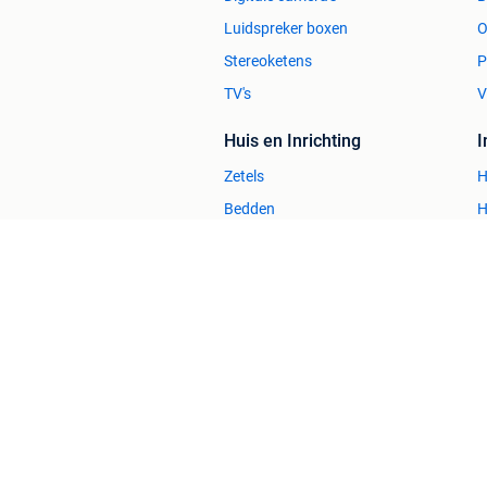
Luidspreker boxen
O
Stereoketens
P
TV's
V
Huis en Inrichting
Zetels
H
Bedden
H
Stoelen
H
Tafels
B
2dehands Zakelijk
Veilig en Succ