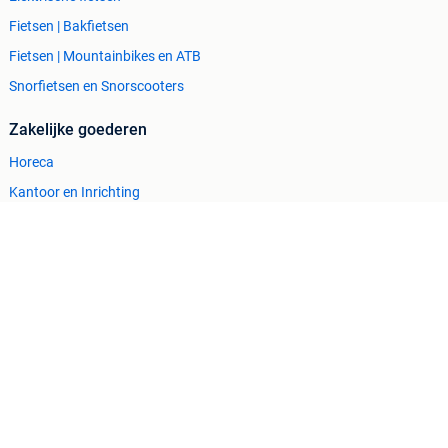
Fietsen | Bakfietsen
Fietsen | Mountainbikes en ATB
Snorfietsen en Snorscooters
Zakelijke goederen
Horeca
Kantoor en Inrichting
Machines en Bouw
Tractoren
Cookiebeleid
Privacyvoorkeuren