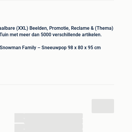
taalbare (XXL) Beelden, Promotie, Reclame & (Thema)
 Tuin met meer dan 5000 verschillende artikelen.
g Snowman Family – Sneeuwpop 98 x 80 x 95 cm
e/Reclame artikelen, alles voor Indoor/Outdoor ,
nt of gewoon voor uw eigen Huis & Tuin...
onze Marktplaats Profielpagina... (Klik op onze naam
ofielpagina => Klik op Over ons => Ga naar de
uur ons even een email!
...
...
...
tentie's!!
...