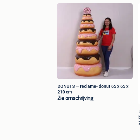
DONUTS — reclame- donut 65 x 65 x
210 cm
Zie omschrijving