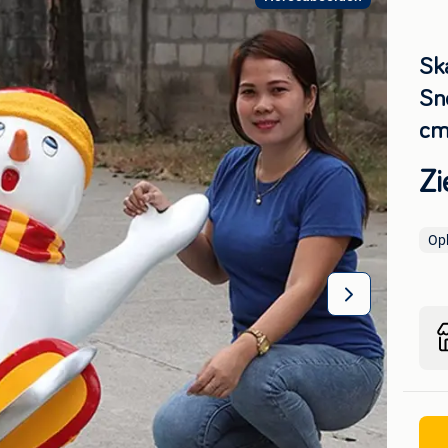
Sk
Sn
c
Zi
Op