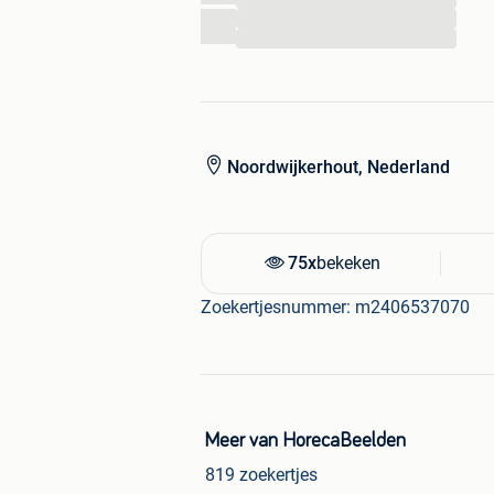
...
...
Met vriendelijke groet … HorecaBeel
Klantenservice 0031612479076
Noordwijkerhout, Nederland
75x
bekeken
Zoekertjesnummer: m2406537070
Meer van HorecaBeelden
819 zoekertjes