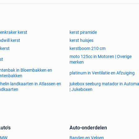
enkraker kerst
kerst piramide
dwill kerst
kerst huisjes
 kerst
kerstboom 210 cm
moto 125cc in Motoren | Overige
st
merken
ntenbak in Bloembakken en
platinum in Ventilatie en Afzuiging
antenbakken
helin landkaarten in Atlassen en
jukebox seeburg matador in Autom
ndkaarten
| Jukeboxen
uto's
Auto-onderdelen
BMW
Banden en Velgen