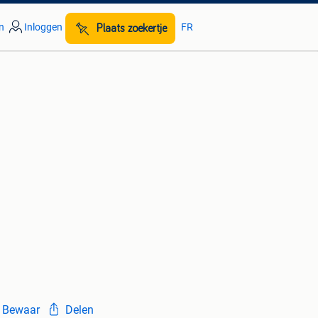
n
Inloggen
FR
Plaats zoekertje
Bewaar
Delen