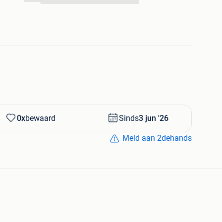
den
0x
bewaard
Sinds
3 jun '26
Meld aan 2dehands