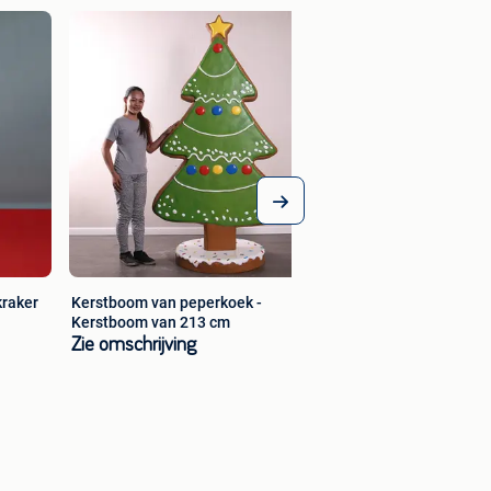
Gingerbread Man –
Hoogte 183 cm
Zie omschrijving
kraker
Kerstboom van peperkoek -
Kerstboom van 213 cm
Zie omschrijving