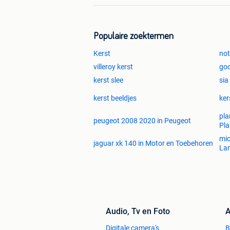
Populaire zoektermen
Kerst
not
villeroy kerst
goo
kerst slee
sia
kerst beeldjes
ker
pla
peugeot 2008 2020 in Peugeot
Pl
mic
jaguar xk 140 in Motor en Toebehoren
La
Audio, Tv en Foto
A
Digitale camera's