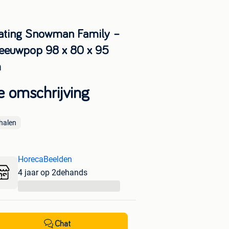
ating Snowman Family –
eeuwpop 98 x 80 x 95
m
e omschrijving
halen
HorecaBeelden
4 jaar op 2dehands
...
Chat