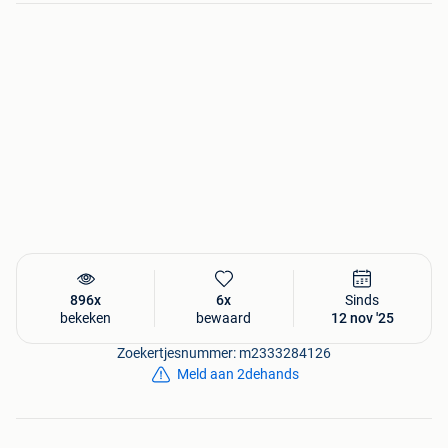
de oude lintjes / touwtjes door wat discretere metalen
hangers... Graag in zijn geheel te koop; alles mag naar een
nieuwe bestemming voor 20 euro rond. Bij vragen voor
details/aantallen/afmetingen of meer foto's, graag een
berichtje. Bij voorkeur ophalen.
896x
6x
Sinds
bekeken
bewaard
12 nov '25
Zoekertjesnummer: m2333284126
Meld aan 2dehands