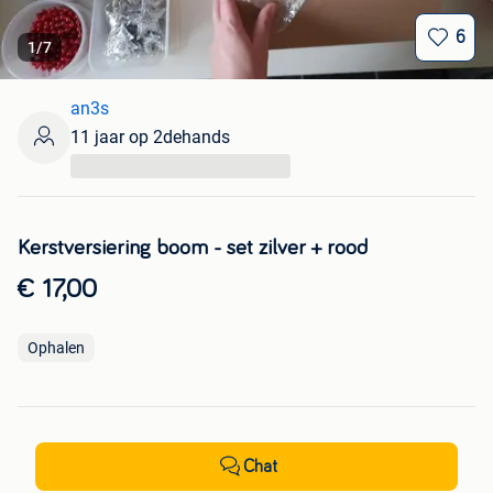
6
1
/
7
an3s
11 jaar op 2dehands
...
Kerstversiering boom - set zilver + rood
€ 17,00
Ophalen
Chat