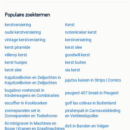
Populaire zoektermen
kerstversiering
Kerst
oude kerstversiering
notenkraker kerst
vintage kerstversiering
kerstversiering
kerst piramide
kerst slee
villeroy kerst
goodwill kerst
kerst huisjes
kerst buiten
kerst slee
sia kerst
Kajuitzeilboten en Zeiljachten in
jujutsu kaisen in Strips | Comics
Kajuitzeilboten en Zeiljachten
bugaboo voetenzak in
peugeot 407 break in Peugeot
Kinderwagens en Combinaties
escoffier in Kookboeken
golf las colinas in Buitenland
zonnepanelen set in
piratenpak in Carnavalskleding
Zonnepanelen en Toebehoren
en Verkleedspullen
ihi minigraver in Machines en
ds5 in Banden en Velgen
Bouw | Kranen en Graafmachines