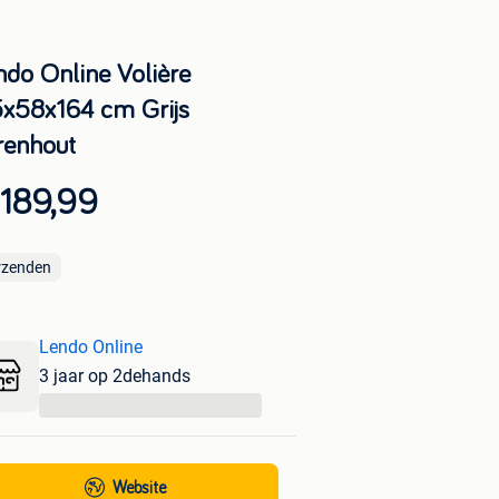
ndo Online Volière
5x58x164 cm Grijs
renhout
 189,99
rzenden
Lendo Online
3 jaar op 2dehands
...
Website