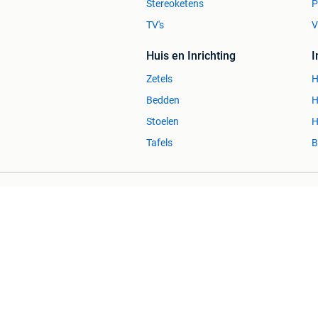
Stereoketens
P
TV's
V
Huis en Inrichting
Zetels
H
Bedden
H
Stoelen
H
Tafels
B
2dehands Zakelijk
Veilig en Succ