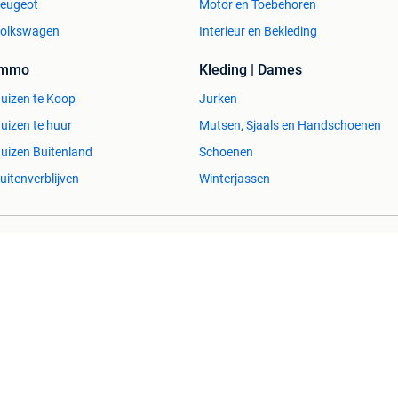
eugeot
Motor en Toebehoren
olkswagen
Interieur en Bekleding
Immo
Kleding | Dames
uizen te Koop
Jurken
uizen te huur
Mutsen, Sjaals en Handschoenen
uizen Buitenland
Schoenen
uitenverblijven
Winterjassen
esvol
Help en info
Voorwaarden
Privacyverklaring
Over 2dehands
Adevinta
Sitemap