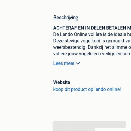
Beschrijving
ACHTERAF EN IN DELEN BETALEN M
De Lendo Online volière is de ideale h
Deze stevige vogelkooi is gemaakt v
weersbestendig. Dankzij het slimme 
volière jouw vogels een veilige en comf
Geschikt voor alle soorten vogels, zoa
Lees meer
kleine papegaaiachtigen. De volière is
vogels kunnen rusten en spelen. De m
worden bevestigd, zodat je de inricht
Website
Een praktisch voordeel is de uitschu
koop dit product op lendo online!
ontlasting doen. Dankzij het gladde 
stevige dak met asfaltbedekking bes
Voordelen
Duurzaam en stevig door gebru
Geschikt voor binnen- en buiten
...
Weersbestendig en geschikt voor
...