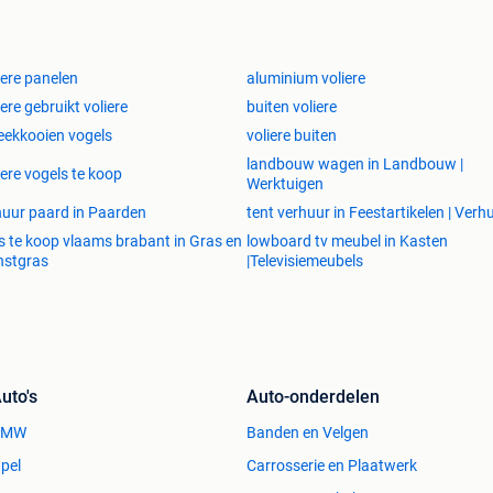
bescherming als u bestelt. Als een product niet wordt
 uw aankoop.
alen via
Klarna
is mogelijk.
rkoopkanaal of bekijk onze website:
iere panelen
aluminium voliere
ne.eu/fr/
iere gebruikt voliere
buiten voliere
ekkooien vogels
voliere buiten
elen voor in en rondom het huis. Wij hebben een
landbouw wagen in Landbouw |
wordt geüpdatet met nieuwe producten. Wij bezorgen op
iere vogels te koop
Werktuigen
e is niets te gek!
huur paard in Paarden
tent verhuur in Feestartikelen | Verh
s te koop vlaams brabant in Gras en
lowboard tv meubel in Kasten
rijzen zal er altijd een product voor u bij zitten.
nstgras
|Televisiemeubels
 in Nederland en worden, wanneer ze voor
14:00
zijn
ragen naar:
uto's
Auto-onderdelen
BMW
Banden en Velgen
pel
Carrosserie en Plaatwerk