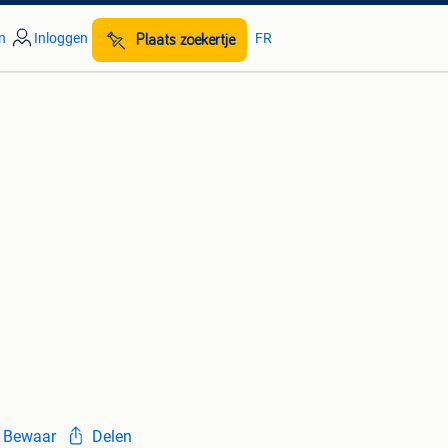
n
Inloggen
FR
Plaats zoekertje
Bewaar
Delen