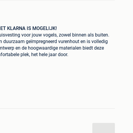
ET KLARNA IS MOGELIJK!
uisvesting voor jouw vogels, zowel binnen als buiten.
an duurzaam geïmpregneerd vurenhout en is volledig
ontwerp en de hoogwaardige materialen biedt deze
ortabele plek, het hele jaar door.
ls parkieten, kanaries, grasparkieten, zebravinken en
 voorzien van een ladder en twee zitstokjes, waar de
eegeleverde voederbak kan op verschillende plekken
ing makkelijk kunt aanpassen.
ifbare lade van melamine, waarop de vogels hun
oppervlak is deze lade eenvoudig schoon te maken. Het
chermt tegen alle weersomstandigheden.
ik van geïmpregneerd vurenhout
gebruik
 alle seizoenen