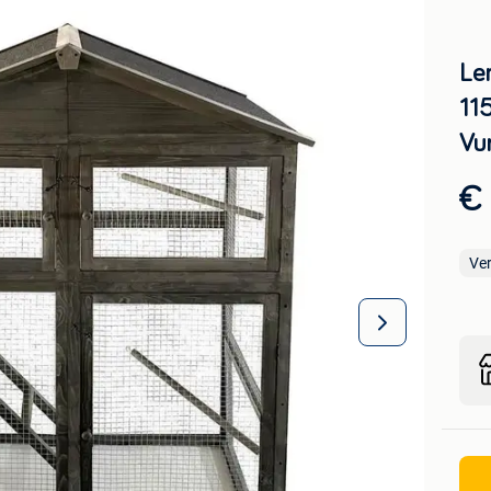
Le
11
Vu
€
Ve