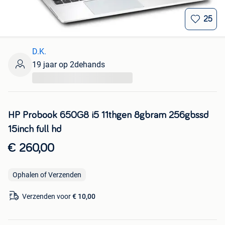
25
D.K.
19 jaar op 2dehands
...
HP Probook 650G8 i5 11thgen 8gbram 256gbssd
15inch full hd
€ 260,00
Ophalen of Verzenden
Verzenden voor
€ 10,00