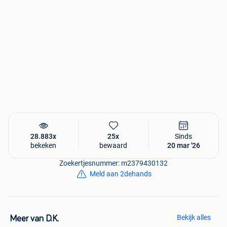
Bluetooth
Aansluitingen:
USB-C
USB 3.1
HDMI
RJ-45 (LAN)
28.883x
25x
Sinds
Audio jack
bekeken
bewaard
20 mar '26
Webcam: Ja (met privacy shutter)
Zoekertjesnummer: m2379430132
Meld aan 2dehands
Batterij: Goede autonomie
Gewicht: ± 1,7 kg
Bekijk alles
Meer van D.K.