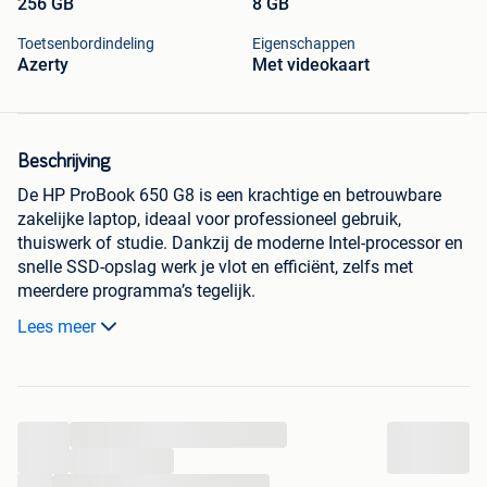
256 GB
8 GB
Toetsenbordindeling
Eigenschappen
Azerty
Met videokaart
Beschrijving
De HP ProBook 650 G8 is een krachtige en betrouwbare
zakelijke laptop, ideaal voor professioneel gebruik,
thuiswerk of studie. Dankzij de moderne Intel-processor en
snelle SSD-opslag werk je vlot en efficiënt, zelfs met
meerdere programma’s tegelijk.
Deze laptop staat bekend om zijn stevige bouwkwaliteit,
Lees meer
uitgebreide aansluitmogelijkheden en comfortabel
toetsenbord. Perfect voor wie een degelijke en betaalbare
business laptop zoekt.
...
ssd 512gb=+50euro
16gb ram=+ 50euro
...
...