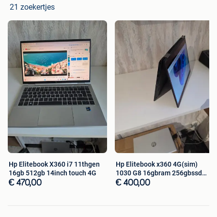
✅ Pluspunten
21 zoekertjes
✔ Snelle SSD en vlotte prestaties
✔ Professionele en stevige behuizing
✔ Veel aansluitmogelijkheden (ideaal voor kantoor)
✔ Groot en helder Full HD scherm
✔ Perfect voor werk, school en dagelijks gebruik
Hp Elitebook X360 i7 11thgen
Hp Elitebook x360 4G(sim)
16gb 512gb 14inch touch 4G
1030 G8 16gbram 256gbssd
13,3inch
€ 470,00
€ 400,00