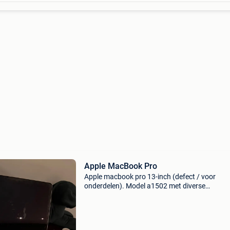
Apple MacBook Pro
Apple macbook pro 13-inch (defect / voor
onderdelen). Model a1502 met diverse
aansluitingen zoals usb, hdmi en thunderbolt.
Laptop start niet meer op / is kapot en wordt
verkocht als defecte machine v