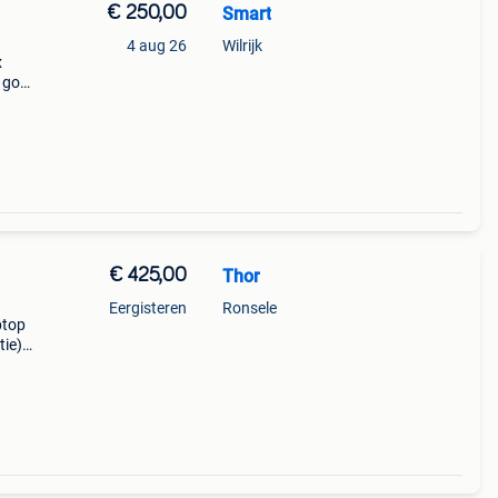
€ 250,00
Smart
4 aug 26
Wilrijk
x
 goed
€ 425,00
Thor
Eergisteren
Ronsele
ptop
tie)
165hz