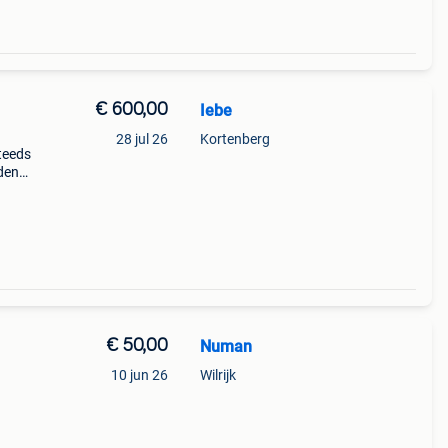
€ 600,00
Iebe
28 jul 26
Kortenberg
steeds
rden
 er
€ 50,00
Numan
10 jun 26
Wilrijk