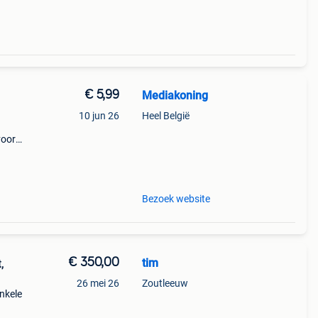
€ 5,99
Mediakoning
10 jun 26
Heel België
voor
 air
Bezoek website
€ 350,00
tim
,
26 mei 26
Zoutleeuw
nkele