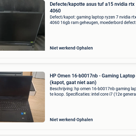
Defecte/kapotte asus tuf a15 nvidia rtx
4060
Defect/kapot: gaming laptop ryzen 7 nvidia rt
4060 16gb ram geheugen, moederbord defect
voor onderdelen. Geen hardeschijf aanwezig.
Niet werkend
Ophalen
HP Omen 16-b0017nb - Gaming Laptop
(kapot, gaat niet aan)
Beschrijving: hp omen 16-b0017nb gaming la
te koop. Specificaties: intel core i7 (12e genera
nvidia rtx grafische kaart 16.1" fhd display - 
16gb ram ssd storage mechanisch gaming to
Niet werkend
Ophalen