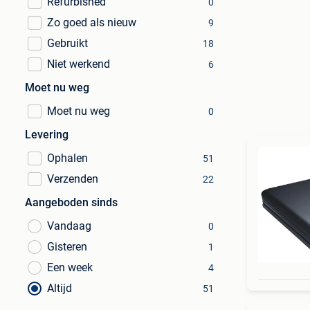
Refurbished
0
Zo goed als nieuw
9
Gebruikt
18
Niet werkend
6
Moet nu weg
Moet nu weg
0
Levering
Ophalen
51
Verzenden
22
Aangeboden sinds
Vandaag
0
Gisteren
1
Een week
4
Altijd
51