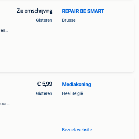
Zie omschrijving
REPAIR BE SMART
Gisteren
Brussel
ten
htige
€ 5,99
Mediakoning
Gisteren
Heel België
voor
 air
Bezoek website