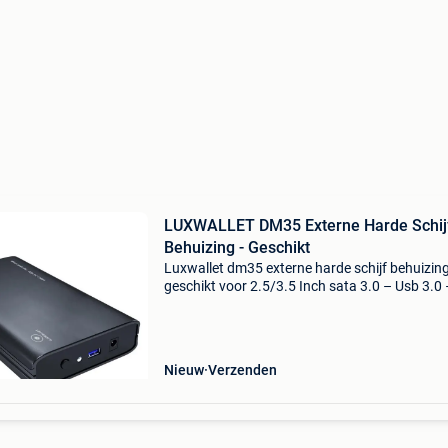
LUXWALLET DM35 Externe Harde Schij
Behuizing - Geschikt
Luxwallet dm35 externe harde schijf behuizing
geschikt voor 2.5/3.5 Inch sata 3.0 – Usb 3.0 
Ssd/ hdd behuizing - draagbare harde schijf ca
zwart externe behuizing voor externe harde sc
van
Nieuw
Verzenden