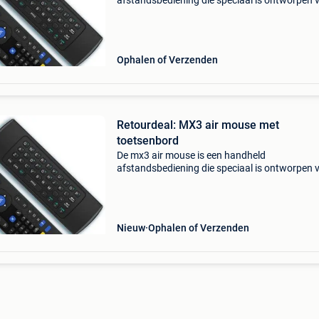
afstandsbediening die speciaal is ontworpen 
het bedienen van elektronische apparaten (met
mouse optie) zoals smart-tv’s, mediaspelers,
computers en andere app
Ophalen of Verzenden
Retourdeal: MX3 air mouse met
toetsenbord
De mx3 air mouse is een handheld
afstandsbediening die speciaal is ontworpen 
het bedienen van elektronische apparaten (met
mouse optie) zoals smart-tv’s, mediaspelers,
computers en andere app
Nieuw
Ophalen of Verzenden