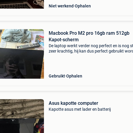
Niet werkend
Ophalen
Macbook Pro M2 pro 16gb ram 512gb
Kapot-scherm
De laptop werkt verder nog perfect en is nog 
zeer krachtig, hij kan dus perfect gebruikt wo
als desktop en dus mac mini (met gratis
toetsenbord en trackpad. Voor 300 euro kan je
ook zelf
Gebruikt
Ophalen
Asus kapotte computer
Kapotte asus met lader en batterij