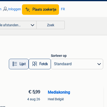
n
Inloggen
FR
Plaats zoekertje
lle afstanden…
Zoek
Sorteer op
Lijst
Foto’s
€ 5,99
Mediakoning
4 aug 26
Heel België