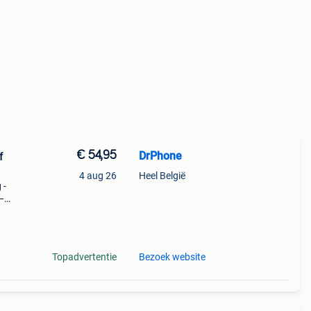
€ 54,95
DrPhone
f
4 aug 26
Heel België
 -
–
se -
hijf
Topadvertentie
Bezoek website