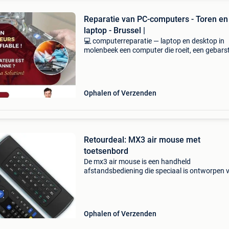
Reparatie van PC-computers - Toren en
laptop - Brussel |
💻 computerreparatie — laptop en desktop in
molenbeek een computer die roeit, een gebars
scherm, een gebroken scharnier of een luidruc
ventilator? Werkplaats gespecialiseerd in de
reparatie va
Ophalen of Verzenden
Retourdeal: MX3 air mouse met
toetsenbord
De mx3 air mouse is een handheld
afstandsbediening die speciaal is ontworpen 
het bedienen van elektronische apparaten (met
mouse optie) zoals smart-tv’s, mediaspelers,
computers en andere app
Ophalen of Verzenden