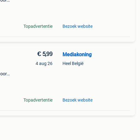
voor
 air
Topadvertentie
Bezoek website
€ 5,99
Mediakoning
4 aug 26
Heel België
voor
 air
Topadvertentie
Bezoek website