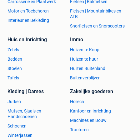
Carrosserie en Plaatwerk
Fietsen | Bakfietsen
Motor en Toebehoren
Fietsen | Mountainbikes en
ATB
Interieur en Bekleding
Snorfietsen en Snorscooters
Huis en Inrichting
Immo
Zetels
Huizen te Koop
Bedden
Huizen te huur
Stoelen
Huizen Buitenland
Tafels
Buitenverblijven
Kleding | Dames
Zakelijke goederen
Jurken
Horeca
Mutsen, Sjaals en
Kantoor en Inrichting
Handschoenen
Machines en Bouw
Schoenen
Tractoren
Winterjassen