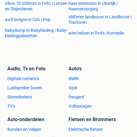
nikon 70 200mm in Foto | Lenzen
haar extension in Uiterlijk |
en Objectieven
Haarverzorging
oldtimer landbouw in Landbouw |
avril lavigne in Cd's | Pop
Tractoren
babydump in Babykleding | Baby-
wim helsen in Dvd's | Komedie
kledingpakketten
Audio, Tv en Foto
Auto's
Digitale camera's
BMW
Luidspreker boxen
Opel
Stereoketens
Peugeot
TV's
Volkswagen
Auto-onderdelen
Fietsen en Brommers
Banden en Velgen
Elektrische fietsen