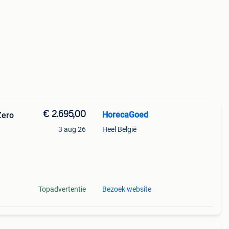
€ 2.695,00
HorecaGoed
Zero
3 aug 26
Heel België
om
Topadvertentie
Bezoek website