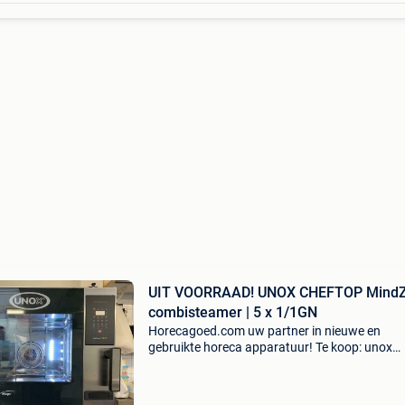
UIT VOORRAAD! UNOX CHEFTOP Mind
combisteamer | 5 x 1/1GN
Horecagoed.com uw partner in nieuwe en
gebruikte horeca apparatuur! Te koop: unox
cheftop mind zero combisteamer | 5 x 1/1 gn /
steamer / combi-steamer / combi oven / sto
oven – type zero electric –