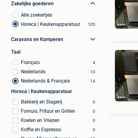
Zakelijke goederen
Alle zoekertjes
Horeca | Keukenapparatuur
105
Caravans en Kamperen
Taal
Français
4
Nederlands
10
Nederlands & Français
14
Horeca | Keukenapparatuur
Bakkerij en Slagerij
0
Fornuis, Frituur en Grillen
0
Koelen en Vriezen
0
Koffie en Espresso
0