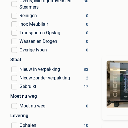
Ovens, Microgolfovens en
30
Steamers
Reinigen
0
Inox Meubilair
0
Transport en Opslag
0
Wassen en Drogen
0
Overige typen
0
Staat
Nieuw in verpakking
83
Nieuw zonder verpakking
2
Gebruikt
17
Moet nu weg
Moet nu weg
0
Levering
Ophalen
10