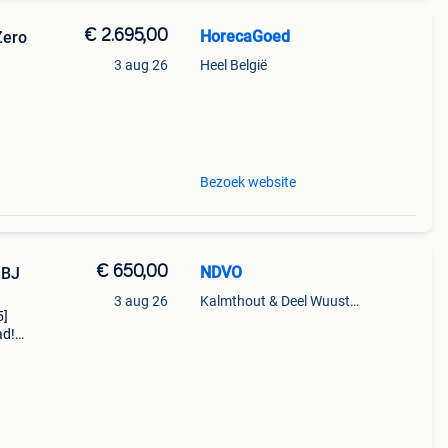
€ 2.695,00
HorecaGoed
Zero
3 aug 26
Heel België
om
Bezoek website
€ 650,00
NDVO
 BJ
3 aug 26
Kalmthout & Deel Wuustwezel
5]
ad!
rd en
et