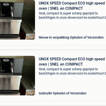
UNOX SPEED Compact ECO high speed
oven | SNEL en COMPACT
Snel, compact & super scherp geprijsd te
bezichtigen in onze showroom te oosterhout b
voor afspraak +31162439814 tijdelijke introdu
korting bij aanschaf van een unox speed com
eco high s
Nieuw in verpakking
Ophalen of Verzenden
UNOX SPEED Compact ECO high speed
oven | SNEL en COMPACT
Snel, compact & super scherp geprijsd te
bezichtigen in onze showroom te oosterhout b
voor afspraak +31162439814 tijdelijke introdu
korting bij aanschaf van een unox speed com
eco high s
Gebruikt
Ophalen of Verzenden