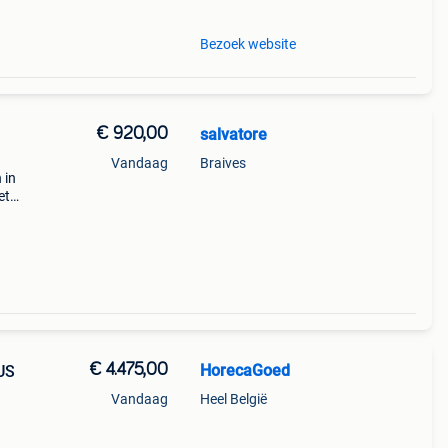
Bezoek website
€ 920,00
salvatore
Vandaag
Braives
 in
et
) +
pl
€ 4.475,00
HorecaGoed
US
Vandaag
Heel België