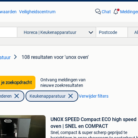
waarden
Veiligheidscentrum
Chat
Meldinge
Horeca | Keukenapparatuur
A
108 resultaten
voor 'unox oven'
atuur
Ontvang meldingen van
 je zoekopdracht
nieuwe zoekresultaten
ederen
Keukenapparatuur
Verwijder filters
UNOX SPEED Compact ECO high speed
oven | SNEL en COMPACT
Snel, compact & super scherp geprijsd te