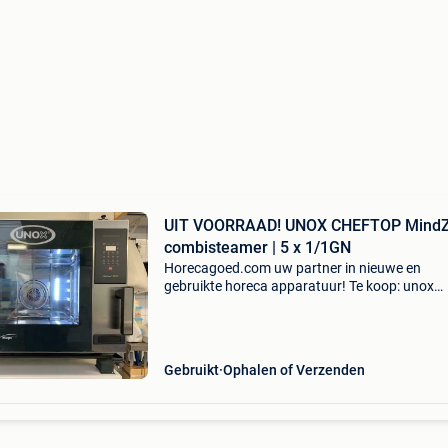
UIT VOORRAAD! UNOX CHEFTOP Mind
combisteamer | 5 x 1/1GN
Horecagoed.com uw partner in nieuwe en
gebruikte horeca apparatuur! Te koop: unox
cheftop mind zero combisteamer | 5 x 1/1 gn /
steamer / combi-steamer / combi oven / sto
oven – type zero electric –
Gebruikt
Ophalen of Verzenden