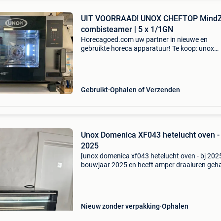
UIT VOORRAAD! UNOX CHEFTOP Mind
combisteamer | 5 x 1/1GN
Horecagoed.com uw partner in nieuwe en
gebruikte horeca apparatuur! Te koop: unox
cheftop mind zero combisteamer | 5 x 1/1 gn /
steamer / combi-steamer / combi oven / sto
oven – type zero electric –
Gebruikt
Ophalen of Verzenden
Unox Domenica XF043 hetelucht oven -
2025
[unox domenica xf043 hetelucht oven - bj 202
bouwjaar 2025 en heeft amper draaiuren geh
De oven is inwendig en uitwendig rvs uitgevoe
optimaal geïsoleerd. Thermostaat tot 300°c m
controlev
Nieuw zonder verpakking
Ophalen