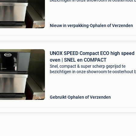
bezichtigen in onze showroom te oosterhout b
voor afspraak +31162439814 tijdelijke introdu
korting bij aanschaf van een unox speed com
eco high s
Nieuw in verpakking
Ophalen of Verzenden
UNOX SPEED Compact ECO high speed
oven | SNEL en COMPACT
Snel, compact & super scherp geprijsd te
bezichtigen in onze showroom te oosterhout b
voor afspraak +31162439814 tijdelijke introdu
korting bij aanschaf van een unox speed com
eco high s
Gebruikt
Ophalen of Verzenden