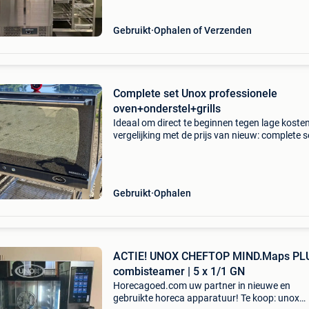
unox-c
Gebruikt
Ophalen of Verzenden
Complete set Unox professionele
oven+onderstel+grills
Ideaal om direct te beginnen tegen lage kosten
vergelijking met de prijs van nieuw: complete s
professionele oven unox rossella-serie (xft 193
roestvrijstalen basis + 4 roosters en een gaten
Gebruikt
Ophalen
ACTIE! UNOX CHEFTOP MIND.Maps PL
combisteamer | 5 x 1/1 GN
Horecagoed.com uw partner in nieuwe en
gebruikte horeca apparatuur! Te koop: unox