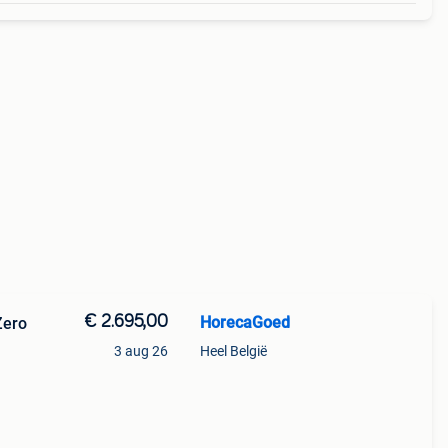
€ 2.695,00
HorecaGoed
Zero
3 aug 26
Heel België
om