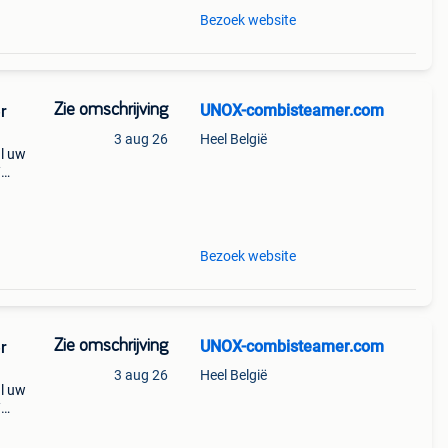
Bezoek website
Zie omschrijving
UNOX-combisteamer.com
r
3 aug 26
Heel België
l uw
/
ven /
r bij
Bezoek website
Zie omschrijving
UNOX-combisteamer.com
r
3 aug 26
Heel België
l uw
/
ven /
r bij