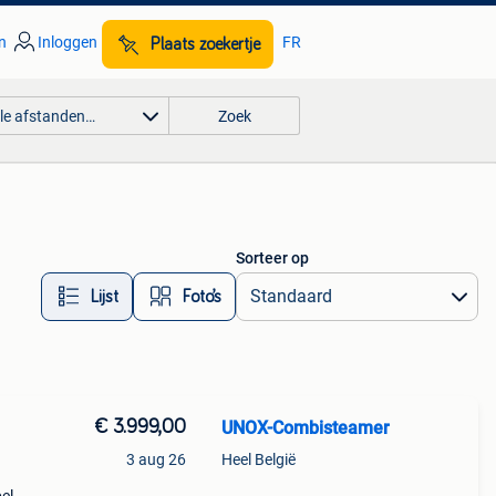
n
Inloggen
FR
Plaats zoekertje
lle afstanden…
Zoek
Sorteer op
Lijst
Foto’s
€ 3.999,00
UNOX-Combisteamer
3 aug 26
Heel België