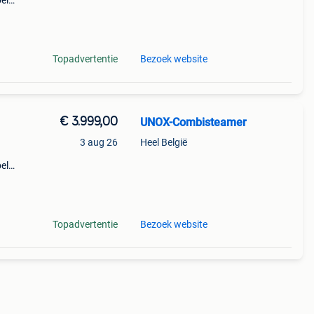
el
ctie
pact
Topadvertentie
Bezoek website
€ 3.999,00
UNOX-Combisteamer
3 aug 26
Heel België
el
ctie
pact
Topadvertentie
Bezoek website