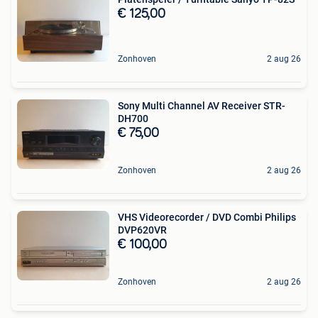
€ 125,00
Zonhoven
2 aug 26
Sony Multi Channel AV Receiver STR-
DH700
€ 75,00
Zonhoven
2 aug 26
VHS Videorecorder / DVD Combi Philips
DVP620VR
€ 100,00
Zonhoven
2 aug 26