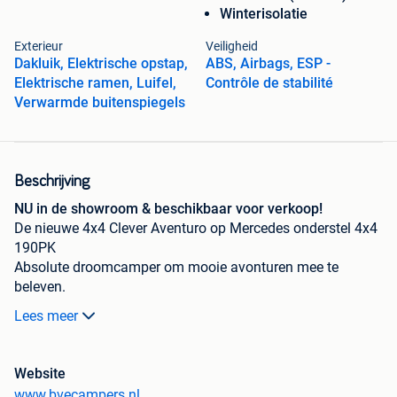
Winterisolatie
Exterieur
Veiligheid
Dakluik, Elektrische opstap,
ABS, Airbags, ESP -
Elektrische ramen, Luifel,
Contrôle de stabilité
Verwarmde buitenspiegels
Beschrijving
NU in de showroom & beschikbaar voor verkoop!
De nieuwe 4x4 Clever Aventuro op Mercedes onderstel 4x4
190PK
Absolute droomcamper om mooie avonturen mee te
beleven.
Lang bed d.m.v. slide-out.
Lees meer
Prijs inclusief DELTA 4x4 Wielen / Carter Beschermplaat /
Bull-bar
Website
Leverbaar in België - NL - DE ( Conformiteitsverklaring
www.bvecampers.nl