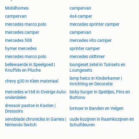
Automaat, adaptive cruisecontrol, 4×4
Mobilhomes
campervan
Rijbaanassistentie, zijwindassistentie, intelligente
campervan
4x4 camper
snelheidswaarschuwing
mercedes marco polo
mercedes sprinter camper
Regensensor, lederen stuurwiel, achteruitrijcamera
mercedes camper
campervan
mercedes 508
mercedes vito camper
Winterpakket:
hymer mercedes
sprinter camper
mercedes marco polo
mercedes oldtimer
verwarmd stuur/voorruit
bellewaerde in Speelgoed |
loungeset zetel in Tuinsets en
verwarmde voorstoelen
Knuffels en Pluche
Loungesets
extra isolatie
lamp heico in Kinderkamer |
chevy g30 in Klein materiaal
Inrichting en Decoratie
mercedes w168 in Overige Auto-
bicky burger in Speldjes, Pins en
Clever Aventuro = Possl Roadstar X (Deze bus wordt
onderdelen
Buttons
gebouwd in de Clever fabrieken en ook bij possl verkocht.)
dressoir pastoe in Kasten |
lorinser in Banden en Velgen
Clever VANS - Possl Group
Dressoirs
xenoblade chronicles in Games |
oude kozijnen in Raamkozijnen en
Nintendo Switch
Schuifdeuren