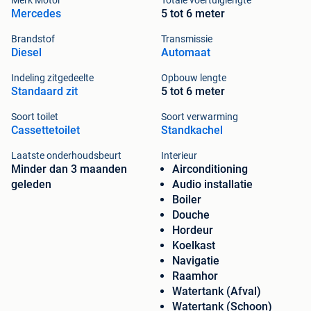
Merk Motor
Totale voertuiglengte
Mercedes
5 tot 6 meter
Brandstof
Transmissie
Diesel
Automaat
Indeling zitgedeelte
Opbouw lengte
Standaard zit
5 tot 6 meter
Soort toilet
Soort verwarming
Cassettetoilet
Standkachel
Laatste onderhoudsbeurt
Interieur
Minder dan 3 maanden
Airconditioning
geleden
Audio installatie
Boiler
Douche
Hordeur
Koelkast
Navigatie
Raamhor
Watertank (Afval)
Watertank (Schoon)