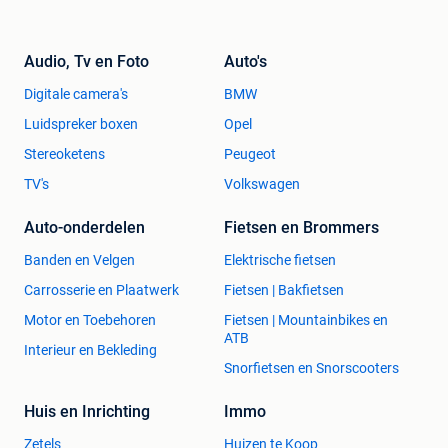
Audio, Tv en Foto
Auto's
Digitale camera's
BMW
Luidspreker boxen
Opel
Stereoketens
Peugeot
TV's
Volkswagen
Auto-onderdelen
Fietsen en Brommers
Banden en Velgen
Elektrische fietsen
Carrosserie en Plaatwerk
Fietsen | Bakfietsen
Motor en Toebehoren
Fietsen | Mountainbikes en
ATB
Interieur en Bekleding
Snorfietsen en Snorscooters
Huis en Inrichting
Immo
Zetels
Huizen te Koop