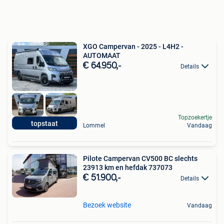
XGO Campervan - 2025 - L4H2 -
AUTOMAAT
€ 64.950,-
Details
Topzoekertje
topstaat
Lommel
Vandaag
Pilote Campervan CV500 BC slechts
23913 km en hefdak 737073
€ 51.900,-
Details
Bezoek website
Vandaag