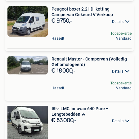
Peugeot boxer 2.2HDI ketting
Campervan Gekeurd V Verkoop
€ 9.750,-
Details
Topzoekertje
Hasselt
Vandaag
Renault Master - Campervan (Volledig
Gehomologeerd)
€ 18.000,-
Details
Topzoekertje
Hasselt
Vandaag
🚐✨ LMC Innovan 640 Pure –
Lengtebedden 🔥
€ 63.000,-
Details