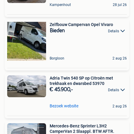
Kampenhout
28 jul 26
Zelfbouw Campervan Opel Vivaro
Bieden
Details
Borgloon
2 aug 26
Adria Twin 540 SP op Citroën met
trekhaak en dwarsbed 53970
€ 45.900,-
Details
Bezoek website
2 aug 26
Mercedes-Benz Sprinter L3H2
CamperVan 2 Slaappl. BTW AFTR.