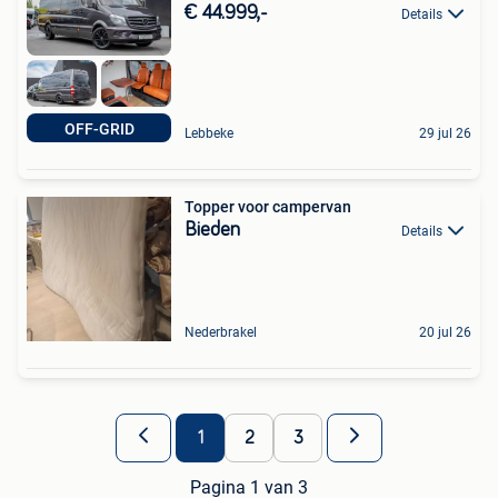
€ 44.999,-
Details
OFF-GRID
Lebbeke
29 jul 26
Topper voor campervan
Bieden
Details
Nederbrakel
20 jul 26
1
2
3
Pagina 1 van 3