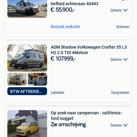
hefbed achteraan 40442
€ 55.900,-
Details
Bezoek website
Gisteren
ADM Shadow Volkswagen Crafter 35 L3
H2 2.0 TDI 4Motion
€ 107.999,-
Details
BTW AFTREKBAAR
Lebbeke
Eergisteren
Op zoek naar campervan - california -
ford nugget
Zie omschrijving
Details