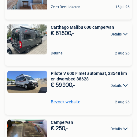
Zele+Deel Lokeren
15 jul 26
Carthago Malibu 600 campervan
€ 61.600,-
Details
Deurne
2 aug 26
Pilote V 600 F met automaat, 33548 km
en dwarsbed 88628
€ 59.900,-
Details
Bezoek website
2 aug 26
Campervan
€ 250,-
Details