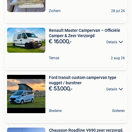
Zichem
28 jul 26
Renault Master Campervan – Officiële
Camper & Zeer Verzorgd
€ 16.000,-
Details
Temse
2 aug 26
Ford transit custom campervan type
nugget / burstner
€ 53.000,-
Details
Bredene
Gisteren
Chausson Roadline V690 zeer verzorgd,