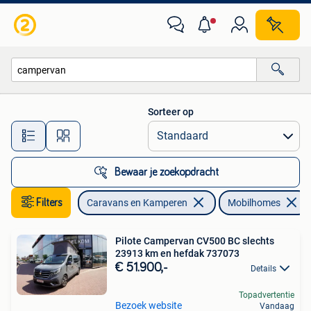
Mobilhomes
Sorteer op
Alle afstanden…
Bewaar je zoekopdracht
Filters
Caravans en Kamperen
Mobilhomes
Pilote Campervan CV500 BC slechts
23913 km en hefdak 737073
€ 51.900,-
Details
Topadvertentie
Bezoek website
Vandaag