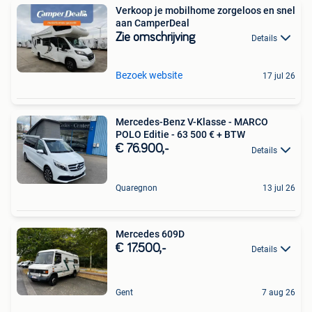
Verkoop je mobilhome zorgeloos en snel
aan CamperDeal
Zie omschrijving
Details
Bezoek website
17 jul 26
Mercedes-Benz V-Klasse - MARCO
POLO Editie - 63 500 € + BTW
€ 76.900,-
Details
Quaregnon
13 jul 26
Mercedes 609D
€ 17.500,-
Details
Gent
7 aug 26