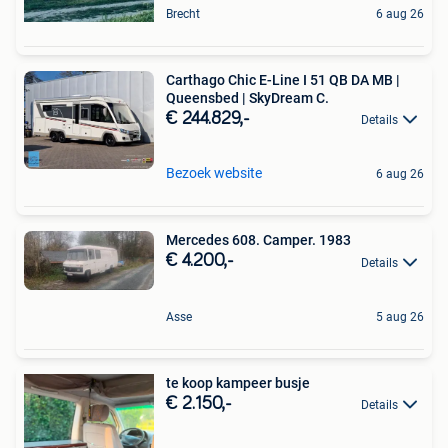
Brecht
6 aug 26
Carthago Chic E-Line I 51 QB DA MB |
Queensbed | SkyDream C.
€ 244.829,-
Details
Bezoek website
6 aug 26
Mercedes 608. Camper. 1983
€ 4.200,-
Details
Asse
5 aug 26
te koop kampeer busje
€ 2.150,-
Details