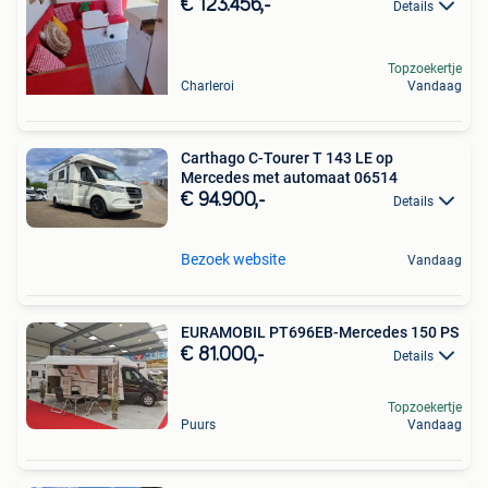
€ 123.456,-
Details
Topzoekertje
Charleroi
Vandaag
Carthago C-Tourer T 143 LE op
Mercedes met automaat 06514
€ 94.900,-
Details
Bezoek website
Vandaag
EURAMOBIL PT696EB-Mercedes 150 PS
€ 81.000,-
Details
Topzoekertje
Puurs
Vandaag