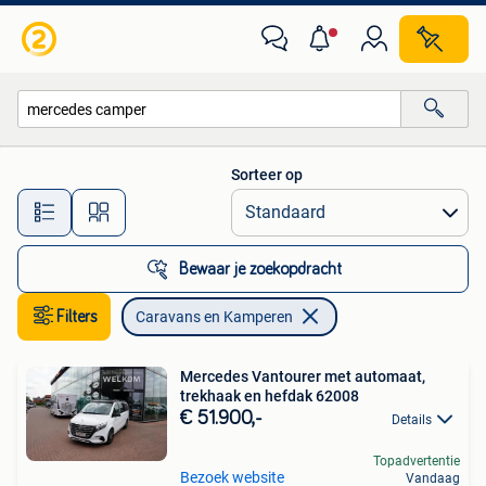
Caravans en Kamperen
Sorteer op
Alle afstanden…
Bewaar je zoekopdracht
Filters
Caravans en Kamperen
Mercedes Vantourer met automaat,
trekhaak en hefdak 62008
€ 51.900,-
Details
Topadvertentie
Bezoek website
Vandaag