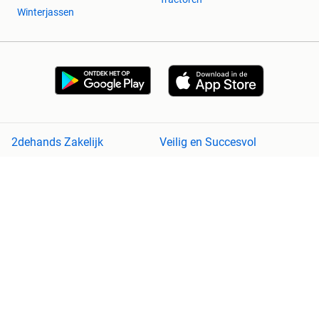
Winterjassen
2dehands Zakelijk
Veilig en Succesvol
Help en info
Voorwaarden
Privacyverklaring
Cookiebeleid
Privacyvoorkeuren
Over 2dehands
Adevinta
Sitemap