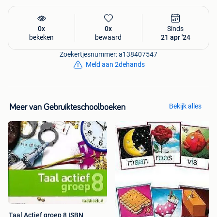
0x
0x
Sinds
bekeken
bewaard
21 apr '24
Zoekertjesnummer: a138407547
Meld aan 2dehands
Bekijk alles
Meer van Gebruikteschoolboeken
Taal Actief groep 8 ISBN