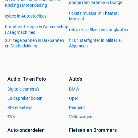
dodge ram laramie in Dodge
Kleding | Motorkleding
tickets musical in Theater |
cybex in Autostoeltjes
Musical
brandhout zagen in Gereedschap
retro ski in Skiën en Langlaufen
| Zaagmachines
301 tegelpannen in Dakpannen
f 104 starfighter in Militaria |
en Dakbedekking
Algemeen
Audio, Tv en Foto
Auto's
Digitale camera's
BMW
Luidspreker boxen
Opel
Stereoketens
Peugeot
TV's
Volkswagen
Auto-onderdelen
Fietsen en Brommers