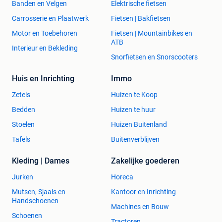
Banden en Velgen
Elektrische fietsen
Carrosserie en Plaatwerk
Fietsen | Bakfietsen
Motor en Toebehoren
Fietsen | Mountainbikes en
ATB
Interieur en Bekleding
Snorfietsen en Snorscooters
Huis en Inrichting
Immo
Zetels
Huizen te Koop
Bedden
Huizen te huur
Stoelen
Huizen Buitenland
Tafels
Buitenverblijven
Kleding | Dames
Zakelijke goederen
Jurken
Horeca
Mutsen, Sjaals en
Kantoor en Inrichting
Handschoenen
Machines en Bouw
Schoenen
Tractoren