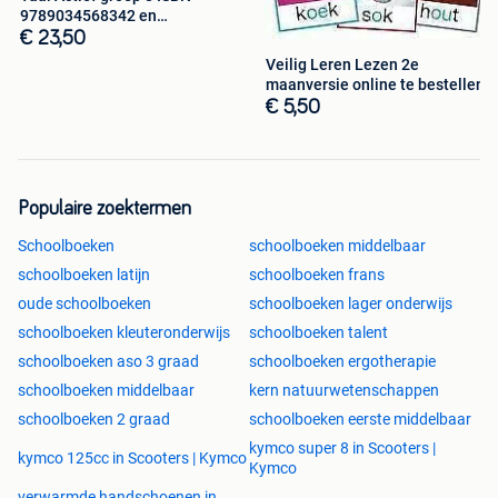
9789034568342 en
9789034568397
€ 23,50
Veilig Leren Lezen 2e
maanversie online te bestellen
€ 5,50
Populaire zoektermen
Schoolboeken
schoolboeken middelbaar
schoolboeken latijn
schoolboeken frans
oude schoolboeken
schoolboeken lager onderwijs
schoolboeken kleuteronderwijs
schoolboeken talent
schoolboeken aso 3 graad
schoolboeken ergotherapie
schoolboeken middelbaar
kern natuurwetenschappen
schoolboeken 2 graad
schoolboeken eerste middelbaar
kymco super 8 in Scooters |
kymco 125cc in Scooters | Kymco
Kymco
verwarmde handschoenen in