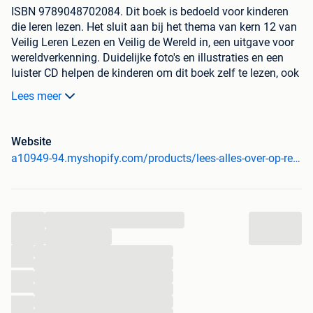
ISBN 9789048702084. Dit boek is bedoeld voor kinderen
die leren lezen. Het sluit aan bij het thema van kern 12 van
Veilig Leren Lezen en Veilig de Wereld in, een uitgave voor
wereldverkenning. Duidelijke foto's en illustraties en een
luister CD helpen de kinderen om dit boek zelf te lezen, ook
al kunnen ze nog niet all
Lees meer
Belangrijke kenmerken:
Titel:
Lees alles over...Op reis (kern 12)
Website
ISBN:
9789048702084
a10949-94.myshopify.com/products/lees-alles-over-op-reis-kern-12
Staat:
Voorheen gebruikt. Product is professioneel
gecontroleerd en beoordeeld.
Aantal stuks:
1 (tenzij anders aangegeven in producttitel)
Over ons:
...
Welkom bij Gebruikteschoolboeken.com, uw winkel voor
...
gebruikte basisschoolboeken en meer! Wij bieden een
...
uitgebreid assortiment aan schoolmaterialen, variërend
...
van boeken tot werkschriften en leerkrachtmateriaal. Onze
...
producten zijn van hoge kwaliteit, met slechts lichte
...
...
gebruikssporen maar onbeschreven binnenkant. We