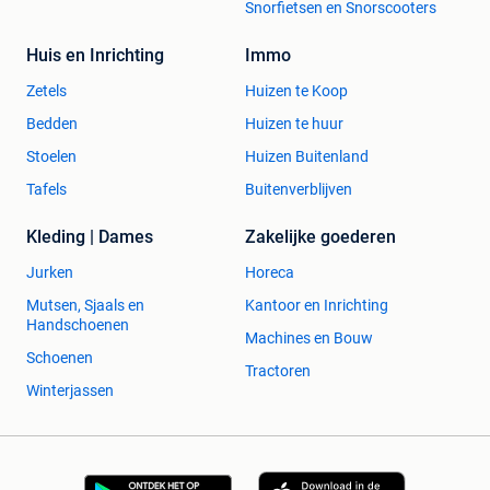
Snorfietsen en Snorscooters
Denemarken
Huis en Inrichting
Immo
Bukh
Zetels
Huizen te Koop
Danhorse
Bedden
Huizen te huur
Duitsland
Stoelen
Huizen Buitenland
Agria
Tafels
Buitenverblijven
Aktivist
Allgaier
Kleding | Dames
Zakelijke goederen
Alpenland
Jurken
Horeca
Altmann
Mutsen, Sjaals en
Kantoor en Inrichting
Bautz
Handschoenen
Benz-Sendling
Machines en Bouw
Bergmeister
Schoenen
Tractoren
Boehringer
Winterjassen
BTC
Bucher
Bungartz
Claas