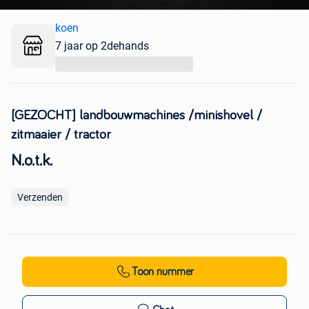
koen
7 jaar op 2dehands
...
[GEZOCHT] landbouwmachines /minishovel /
zitmaaier / tractor
N.o.t.k.
Verzenden
Toon nummer