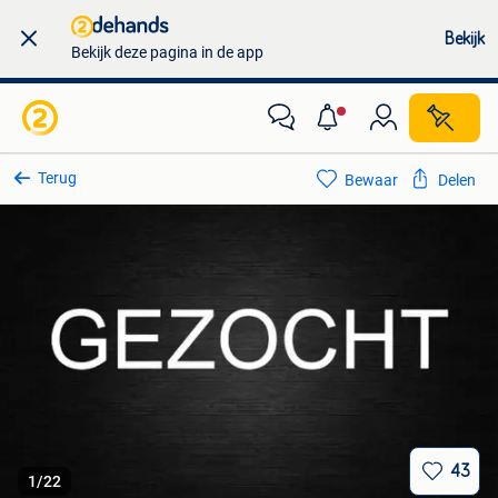
Bekijk
Bekijk deze pagina in de app
Terug
Bewaar
Delen
43
1
/
22