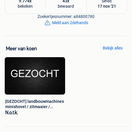
9.774x
43x
Sinds
bekeken
bewaard
17 nov '21
Zoekertjesnummer: a84800780
Meld aan 2dehands
Bekijk alles
Meer van koen
[GEZOCHT] landbouwmachines
minishovel / zitmaaier /
tractors
N.o.t.k.