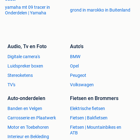
yamaha mt 09 tracer in
Claeys
grond in marokko in Buitenland
Onderdelen | Yamaha
Doyen
Favache
Galman
Motte
Ravell
Audio, Tv en Foto
Auto's
Spinnekop
Digitale camera's
BMW
Canada
Luidspreker boxen
Opel
Cockshutt
Stereoketens
Peugeot
Gray-Dort
TV's
Volkswagen
Massey Harris
Massey Ferguson
Auto-onderdelen
Fietsen en Brommers
Versatile
Banden en Velgen
Elektrische fietsen
China
Carrosserie en Plaatwerk
Fietsen | Bakfietsen
Foton
Motor en Toebehoren
Fietsen | Mountainbikes en
Shenniu
ATB
Interieur en Bekleding
Tung Fung Hung