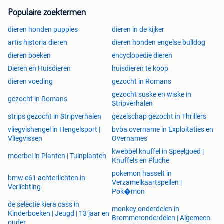
Populaire zoektermen
dieren honden puppies
dieren in de kijker
artis historia dieren
dieren honden engelse bulldog
dieren boeken
encyclopedie dieren
Dieren en Huisdieren
huisdieren te koop
dieren voeding
gezocht in Romans
gezocht suske en wiske in
gezocht in Romans
Stripverhalen
strips gezocht in Stripverhalen
gezelschap gezocht in Thrillers
vliegvishengel in Hengelsport |
bvba overname in Exploitaties en
Vliegvissen
Overnames
kwebbel knuffel in Speelgoed |
moerbei in Planten | Tuinplanten
Knuffels en Pluche
pokemon hasselt in
bmw e61 achterlichten in
Verzamelkaartspellen |
Verlichting
Pok�mon
de selectie kiera cass in
monkey onderdelen in
Kinderboeken | Jeugd | 13 jaar en
Brommeronderdelen | Algemeen
België
ouder