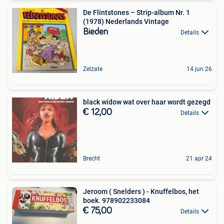
De Flintstones – Strip-album Nr. 1
(1978) Nederlands Vintage
Bieden
Details
Zelzate
14 jun 26
black widow wat over haar wordt gezegd
€ 12,00
Details
Brecht
21 apr 24
Jeroom ( Snelders ) - Knuffelbos, het
boek. 978902233084
€ 75,00
Details