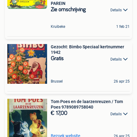
PAREIN
Zie omschrijving
Details
Kruibeke
1 feb 21
Gezocht: Bimbo Speciaal kertnummer
1942
Gratis
Details
Brussel
26 apr 25
Tom Poes en de laarzenreuzen / Tom
Poes 9789089758040
€ 17,00
Details
Bezoek website
26 apr 25