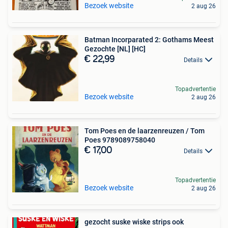
Bezoek website
2 aug 26
Batman Incorparated 2: Gothams Meest
Gezochte [NL] [HC]
€ 22,99
Details
Topadvertentie
Bezoek website
2 aug 26
Tom Poes en de laarzenreuzen / Tom
Poes 9789089758040
€ 17,00
Details
Topadvertentie
Bezoek website
2 aug 26
gezocht suske wiske strips ook