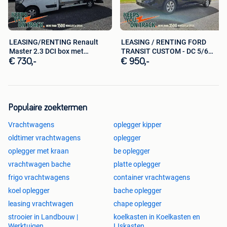
LEASING/RENTING Renault
LEASING / RENTING FORD
Master 2.3 DCI box met
TRANSIT CUSTOM - DC 5/6
laadbrug
PLAATSEN
€ 730,-
€ 950,-
Populaire zoektermen
Vrachtwagens
oplegger kipper
oldtimer vrachtwagens
oplegger
oplegger met kraan
be oplegger
vrachtwagen bache
platte oplegger
frigo vrachtwagens
container vrachtwagens
koel oplegger
bache oplegger
leasing vrachtwagen
chape oplegger
strooier in Landbouw |
koelkasten in Koelkasten en
Werktuigen
IJskasten