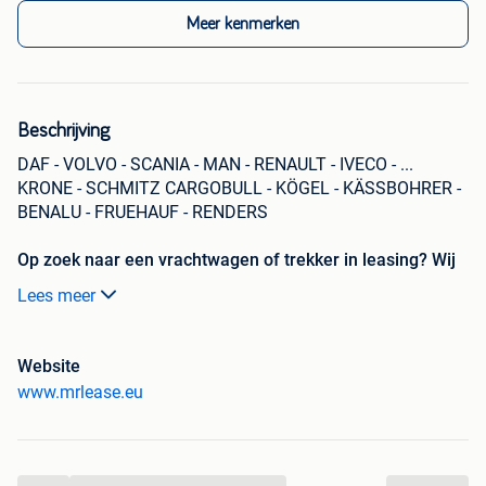
Meer kenmerken
Beschrijving
DAF - VOLVO - SCANIA - MAN - RENAULT - IVECO - ...
KRONE - SCHMITZ CARGOBULL - KÖGEL - KÄSSBOHRER -
BENALU - FRUEHAUF - RENDERS
Op zoek naar een vrachtwagen of trekker in leasing? Wij
regelen het snel, ook voor starters.
Lees meer
Website
Voor professionelen (ook starters, met btw-nummer)
www.mrlease.eu
Zonder tussenkomst van de bank
Eigendom na afloop van het contract
Minimaal voorschot + omnium verzekering verplicht
Vans, trucks, trailers en auto’s op stock – altijd iets
...