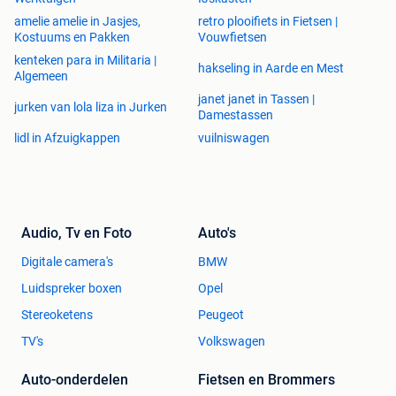
amelie amelie in Jasjes,
retro plooifiets in Fietsen |
Kostuums en Pakken
Vouwfietsen
kenteken para in Militaria |
hakseling in Aarde en Mest
Algemeen
janet janet in Tassen |
jurken van lola liza in Jurken
Damestassen
lidl in Afzuigkappen
vuilniswagen
Audio, Tv en Foto
Auto's
Digitale camera's
BMW
Luidspreker boxen
Opel
Stereoketens
Peugeot
TV's
Volkswagen
Auto-onderdelen
Fietsen en Brommers