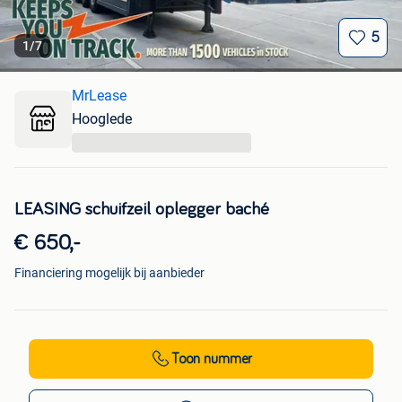
5
1
/
7
MrLease
Hooglede
...
LEASING schuifzeil oplegger baché
€ 650,-
Financiering mogelijk bij aanbieder
Toon nummer