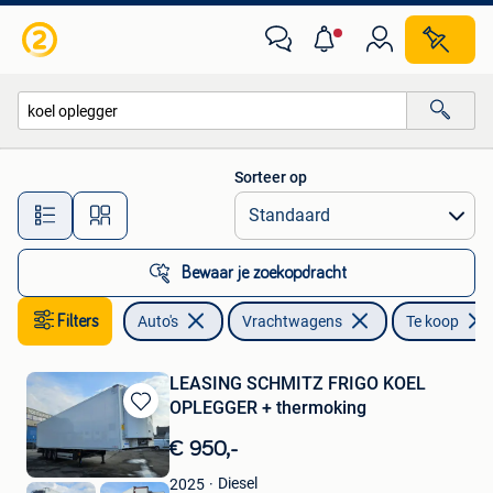
Vrachtwagens
Sorteer op
Alle afstanden…
Bewaar je zoekopdracht
Filters
Auto's
Vrachtwagens
Te koop
LEASING SCHMITZ FRIGO KOEL
OPLEGGER + thermoking
Bewaren
in
€ 950,-
Mijn
Favorieten
Diesel
2025