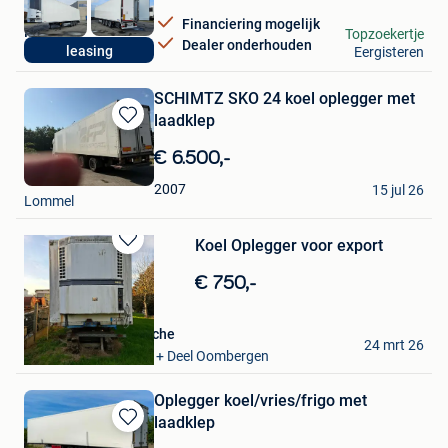
Financiering mogelijk
MrLease
Topzoekertje
Dealer onderhouden
leasing
Eergisteren
Hooglede
SCHIMTZ SKO 24 koel oplegger met
laadklep
Bewaren
in
€ 6.500,-
Mijn
Ultimatecars
Favorieten
2007
15 jul 26
Lommel
Koel Oplegger voor export
Bewaren
in
€ 750,-
Mijn
Favorieten
Marc van den Driessche
24 mrt 26
Sint-Lievens-Houtem + Deel Oombergen
Oplegger koel/vries/frigo met
laadklep
Bewaren