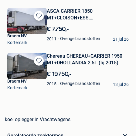
ASCA CARRIER 1850
MT+CLOISON+ESS.
Bewaren
DIRECT/STEERING/GELENKT
in
€ 7.750,-
Mijn
Braem NV
Favorieten
Overige brandstoffen
2011
21 jul 26
Kortemark
Chereau CHEREAU+CARRIER 1950
MT+DHOLLANDIA 2.5T (bj 2015)
Bewaren
in
€ 19.750,-
Mijn
Braem NV
Favorieten
Overige brandstoffen
2015
13 jul 26
Kortemark
koel oplegger in Vrachtwagens
Gerelateerde zoektermen