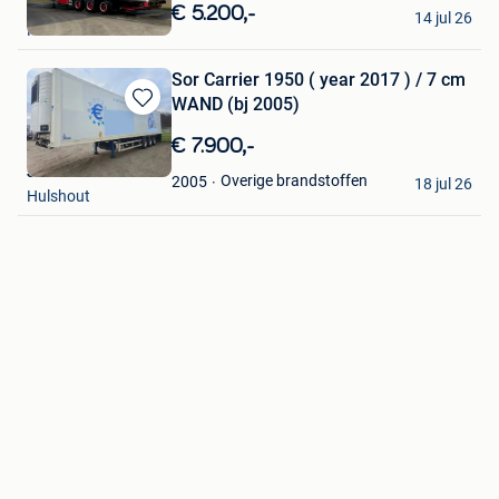
in
Sanny
€ 5.200,-
14 jul 26
Mijn
Kemzeke
Favorieten
Sor Carrier 1950 ( year 2017 ) / 7 cm
WAND (bj 2005)
Bewaren
in
€ 7.900,-
Mijn
JDG Trucks bvba
Favorieten
Overige brandstoffen
2005
18 jul 26
Hulshout