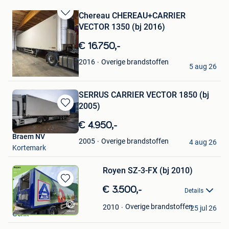
Chereau CHEREAU+CARRIER
Bewaren
VECTOR 1350 (bj 2016)
in
Mijn
€ 16.750,-
Favorieten
Braem NV
Overige brandstoffen
2016
5 aug 26
Kortemark
SERRUS CARRIER VECTOR 1850 (bj
2005)
Bewaren
in
€ 4.950,-
Mijn
Braem NV
Favorieten
Overige brandstoffen
2005
4 aug 26
Kortemark
Royen SZ-3-FX (bj 2010)
Bewaren
€ 3.500,-
Details
in
Optima Trucks Bv
Mijn
Overige brandstoffen
2010
25 jul 26
Genk
Favorieten