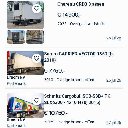
Chereau CRD3 3 assen
Bewaren
€ 14.900,-
in
Overige brandstoffen
2022
Mijn
Favorieten
BAS World B.V.
26 jul 26
Veghel
Samro CARRIER VECTOR 1850 (bj
2010)
Bewaren
in
€ 7.750,-
Mijn
Braem NV
Favorieten
Overige brandstoffen
2010
25 jul 26
Kortemark
Schmitz Cargobull SCB-S3B+ TK
SLXe300 - 4210 H (bj 2015)
Bewaren
in
€ 10.750,-
Mijn
Braem NV
Favorieten
Overige brandstoffen
2015
27 jul 26
Kortemark