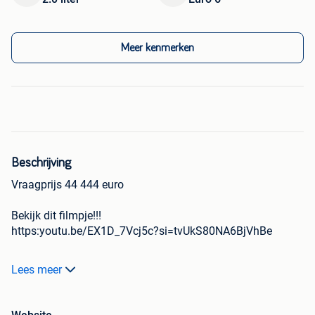
Meer kenmerken
Beschrijving
Vraagprijs 44 444 euro
Bekijk dit filmpje!!!
https:youtu.be/EX1D_7Vcj5c?si=tvUkS80NA6BjVhBe
De Reimo VW T6 Multistyle : de camper/mobilhome met
Lees meer
twee aparte bedden beneden en een volwaardige wc-
ruimte, 4 zitplaatsen en 4 slaapplaatsen. Korte wielbasis.
De Volkswagen Transporter T6 Multistyle is een heel