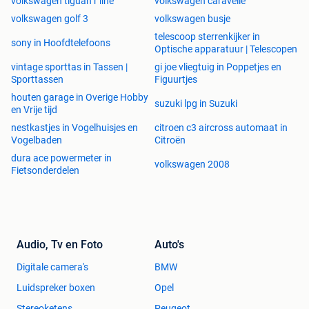
volkswagen tiguan r line
volkswagen caravelle
volkswagen golf 3
volkswagen busje
telescoop sterrenkijker in
sony in Hoofdtelefoons
Optische apparatuur | Telescopen
vintage sporttas in Tassen |
gi joe vliegtuig in Poppetjes en
Sporttassen
Figuurtjes
houten garage in Overige Hobby
suzuki lpg in Suzuki
en Vrije tijd
nestkastjes in Vogelhuisjes en
citroen c3 aircross automaat in
Vogelbaden
Citroën
dura ace powermeter in
volkswagen 2008
Fietsonderdelen
Audio, Tv en Foto
Auto's
Digitale camera's
BMW
Luidspreker boxen
Opel
Stereoketens
Peugeot