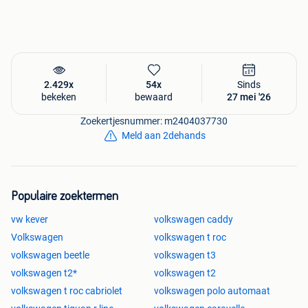
Opties
ABS,Achteruitrijcamera,Airbags,Airconditioning,Bluetooth,C
entrale vergrendeling,Cruise Control,Electronic Stability
Program (ESP),Elektrische ramen,Lederen
2.429x
54x
Sinds
bekleding,Mistlampen,Open
bekeken
bewaard
27 mei '26
dak,Parkeercamera,Parkeersensor,Radio,Schuifdeur,Trekha
ak,USB,Verwarmde buitenspiegels
Zoekertjesnummer: m2404037730
Meld aan 2dehands
Populaire zoektermen
vw kever
volkswagen caddy
Volkswagen
volkswagen t roc
volkswagen beetle
volkswagen t3
volkswagen t2*
volkswagen t2
volkswagen t roc cabriolet
volkswagen polo automaat