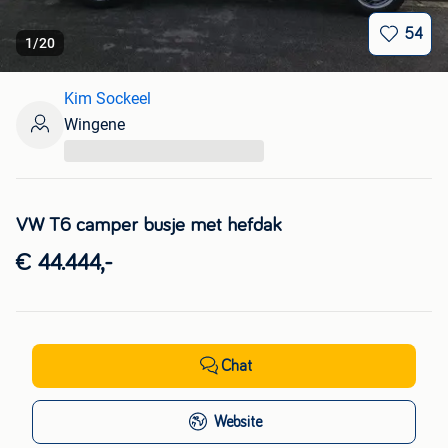
54
1
/
20
Kim Sockeel
Wingene
...
VW T6 camper busje met hefdak
€ 44.444,-
Chat
Website