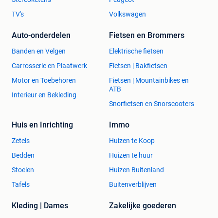
TV's
Volkswagen
Auto-onderdelen
Fietsen en Brommers
Banden en Velgen
Elektrische fietsen
Carrosserie en Plaatwerk
Fietsen | Bakfietsen
Motor en Toebehoren
Fietsen | Mountainbikes en
ATB
Interieur en Bekleding
Snorfietsen en Snorscooters
Huis en Inrichting
Immo
Zetels
Huizen te Koop
Bedden
Huizen te huur
Stoelen
Huizen Buitenland
Tafels
Buitenverblijven
Kleding | Dames
Zakelijke goederen