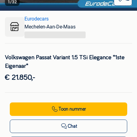
1
/
32
Eurodecars
Mechelen-Aan-De-Maas
...
Volkswagen Passat Variant 1.5 TSi Elegance *1ste
Eigenaar*
€ 21.850,-
Toon nummer
Chat