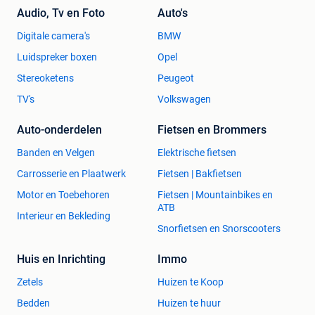
Audio, Tv en Foto
Auto's
Digitale camera's
BMW
Luidspreker boxen
Opel
Stereoketens
Peugeot
TV's
Volkswagen
Auto-onderdelen
Fietsen en Brommers
Banden en Velgen
Elektrische fietsen
Carrosserie en Plaatwerk
Fietsen | Bakfietsen
Motor en Toebehoren
Fietsen | Mountainbikes en
ATB
Interieur en Bekleding
Snorfietsen en Snorscooters
Huis en Inrichting
Immo
Zetels
Huizen te Koop
Bedden
Huizen te huur