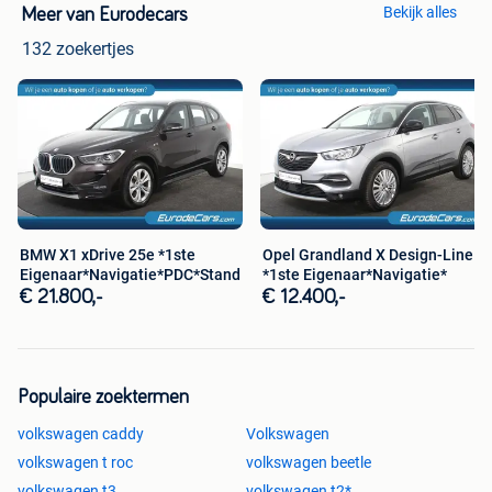
Bekijk alles
Meer van Eurodecars
zorg bij het opstellen van onze advertenties en
websiteteksten, kunnen hieraan geen rechten worden
132 zoekertjes
ontleend.
BMW X1 xDrive 25e *1ste
Opel Grandland X Design-Line
Eigenaar*Navigatie*PDC*Standkachel*
*1ste Eigenaar*Navigatie*
€ 21.800,-
€ 12.400,-
Populaire zoektermen
volkswagen caddy
Volkswagen
volkswagen t roc
volkswagen beetle
volkswagen t3
volkswagen t2*