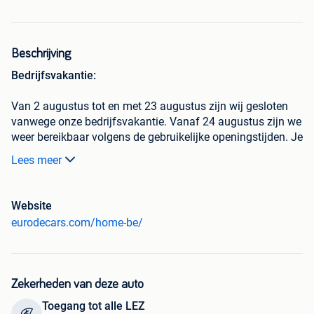
Beschrijving
Bedrijfsvakantie:
Van 2 augustus tot en met 23 augustus zijn wij gesloten
vanwege onze bedrijfsvakantie. Vanaf 24 augustus zijn we
weer bereikbaar volgens de gebruikelijke openingstijden. Je
kunt vanaf 24 augustus weer contact met ons opnemen.
Lees meer
Bedankt voor je begrip en namens ons team wensen wij je
een fijne zomervakantie!
Website
eurodecars.com/home-be/
✅ Keuring voor verkoop
✅ Car-pass
✅ Garantie (in binnen- & buitenland)
✅ Overname van uw huidige wagen
Zekerheden van deze auto
✅ Testrijden zonder afspraak
Toegang tot alle LEZ