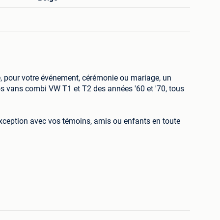
 pour votre événement, cérémonie ou mariage, un
s vans combi VW T1 et T2 des années '60 et '70, tous
ception avec vos témoins, amis ou enfants en toute
orter entre 7 et 8 passagers.
s du monde entier, de Bruxelles à Woodstock en passant
 Volkswagen ne craignent pas les kilomètres
la France !
de nos minivans disposent d'un grand toit ouvrant dans