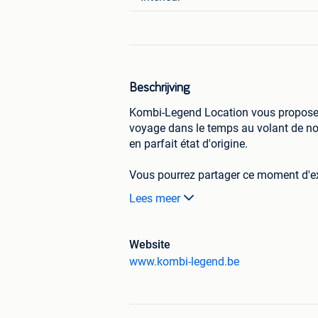
Beschrijving
Kombi-Legend Location vous propose,
voyage dans le temps au volant de no
en parfait état d'origine.
Vous pourrez partager ce moment d'ex
convivialité, nos minibus pouvant emp
Lees meer
Leurs frères ayant sillonné les route
par Katmandou, nos mythiques combis
Website
en Belgique ainsi que dans le nord de 
www.kombi-legend.be
Pour les amateurs de grand air, deux 
le compartiment passager !