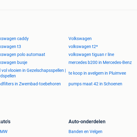
lkswagen caddy
Volkswagen
kswagen t3
volkswagen t2*
lkswagen polo automaat
volkswagen tiguan r line
kswagen busje
mercedes b200 in Mercedes-Benz
 vol vlooien in Gezelschapsspellen |
te koop in avelgem in Pluimvee
dspellen
dfilters in Zwembad-toebehoren
pumps maat 42 in Schoenen
uto's
Auto-onderdelen
BMW
Banden en Velgen