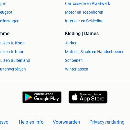
pel
Carrosserie en Plaatwerk
eugeot
Motor en Toebehoren
olkswagen
Interieur en Bekleding
Immo
Kleding | Dames
uizen te Koop
Jurken
uizen te huur
Mutsen, Sjaals en Handschoenen
uizen Buitenland
Schoenen
uitenverblijven
Winterjassen
esvol
Help en info
Voorwaarden
Privacyverklaring