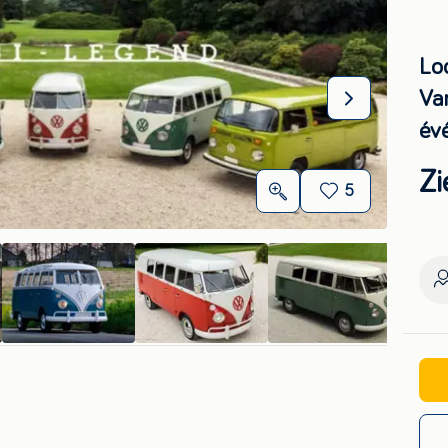
Lo
Va
év
Zi
5