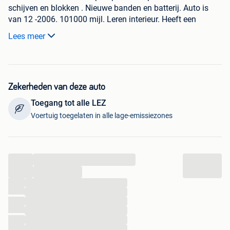
schijven en blokken . Nieuwe banden en batterij. Auto is
van 12 -2006. 101000 mijl. Leren interieur. Heeft een
uitdraai van 288 pk. Volledige uitlaatlijn en originele bij .
Lees meer
Verlagings veren en volledig interieur. Word verkocht
zonder keuring . Vraagprijs 6000 euro . Auto is ook recent
volledig herspoten. Staan ook brede spatborden op en
bumper .
Zekerheden van deze auto
Toegang tot alle LEZ
Voertuig toegelaten in alle lage-emissiezones
...
...
...
...
...
...
...
...