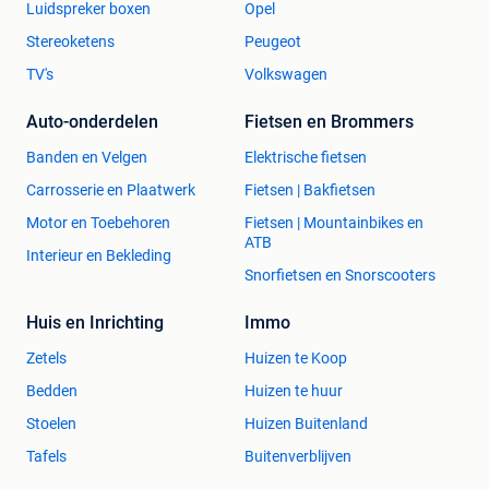
Luidspreker boxen
Opel
Stereoketens
Peugeot
TV's
Volkswagen
Auto-onderdelen
Fietsen en Brommers
Banden en Velgen
Elektrische fietsen
Carrosserie en Plaatwerk
Fietsen | Bakfietsen
Motor en Toebehoren
Fietsen | Mountainbikes en
ATB
Interieur en Bekleding
Snorfietsen en Snorscooters
Huis en Inrichting
Immo
Zetels
Huizen te Koop
Bedden
Huizen te huur
Stoelen
Huizen Buitenland
Tafels
Buitenverblijven