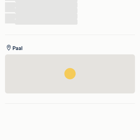
...
...
...
...
Paal