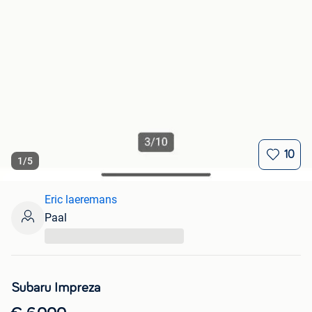
10
1
/
5
Eric laeremans
Paal
...
Subaru Impreza