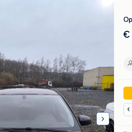
Op
€ 
€