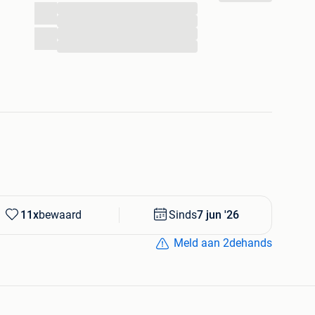
...
...
...
...
11x
bewaard
Sinds
7 jun '26
Meld aan 2dehands