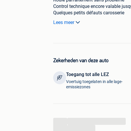
Control technique encore valable jus
Quelques petits défauts carosserie
Un code défaut (E89) orange au déma
Lees meer
Apparemment ce serait la sonde lam
Je n es pas le temps de la refaire ni de
Je la laisse partir pour 3500€
0478/19.14.22
Zekerheden van deze auto
Toegang tot alle LEZ
Voertuig toegelaten in alle lage-
emissiezones
...
...