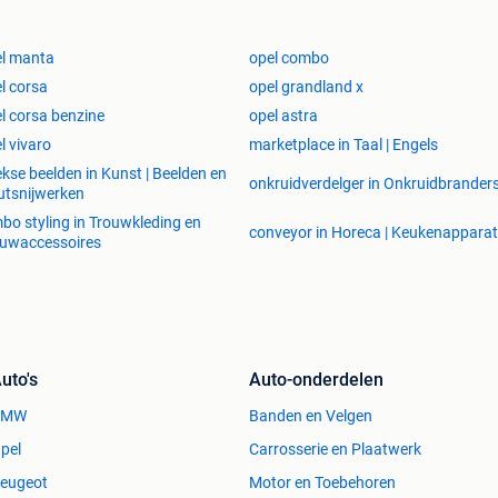
l manta
opel combo
l corsa
opel grandland x
l corsa benzine
opel astra
l vivaro
marketplace in Taal | Engels
ekse beelden in Kunst | Beelden en
onkruidverdelger in Onkruidbrander
tsnijwerken
bo styling in Trouwkleding en
conveyor in Horeca | Keukenappara
uwaccessoires
uto's
Auto-onderdelen
BMW
Banden en Velgen
pel
Carrosserie en Plaatwerk
eugeot
Motor en Toebehoren