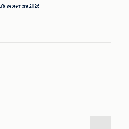
qu'à septembre 2026
rrage
bda
 la passé au c.t .