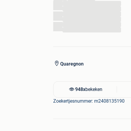
...
...
...
...
...
...
Quaregnon
948x
bekeken
Zoekertjesnummer: m2408135190