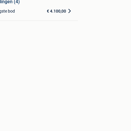
dingen (4)
gste bod
€ 4.100,00