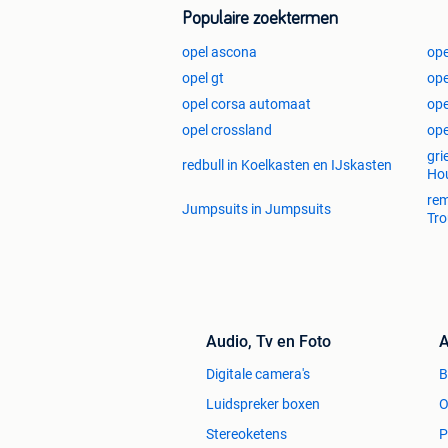
Populaire zoektermen
opel ascona
ope
opel gt
ope
opel corsa automaat
ope
opel crossland
ope
gri
redbull in Koelkasten en IJskasten
Hou
rem
Jumpsuits in Jumpsuits
Tro
Audio, Tv en Foto
A
Digitale camera's
Luidspreker boxen
O
Stereoketens
P