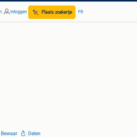
n
Inloggen
FR
Plaats zoekertje
Bewaar
Delen