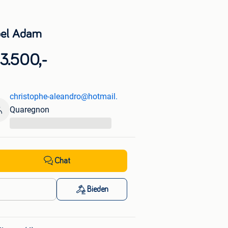
el Adam
3.500,-
christophe-aleandro@hotmail.
Quaregnon
...
Chat
Bieden