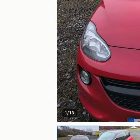
1
/
13