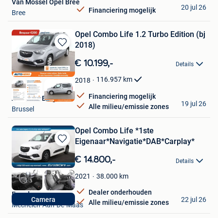
Van Mossel Opel Bree
20 jul 26
Financiering mogelijk
Bree
Opel Combo Life 1.2 Turbo Edition (bj
2018)
Bewaren
in
€ 10.199,-
Details
Mijn
Favorieten
116.957
km
2018
Financiering mogelijk
Autohero België
19 jul 26
Alle milieu/emissie zones
Brussel
Opel Combo Life *1ste
Eigenaar*Navigatie*DAB*Carplay*
Bewaren
in
€ 14.800,-
Details
Mijn
Favorieten
38.000
km
2021
Dealer onderhouden
Eurodecars
22 jul 26
Camera
Alle milieu/emissie zones
Mechelen-Aan-De-Maas