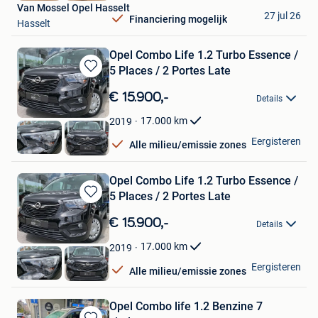
Van Mossel Opel Hasselt
27 jul 26
Financiering mogelijk
Hasselt
Opel Combo Life 1.2 Turbo Essence /
5 Places / 2 Portes Late
Bewaren
in
€ 15.900,-
Details
Mijn
Favorieten
17.000
km
2019
OXO Cars
Eergisteren
Alle milieu/emissie zones
Luttre
Opel Combo Life 1.2 Turbo Essence /
5 Places / 2 Portes Late
Bewaren
in
€ 15.900,-
Details
Mijn
Favorieten
17.000
km
2019
OXO Cars
Eergisteren
Alle milieu/emissie zones
Luttre
Opel Combo life 1.2 Benzine 7