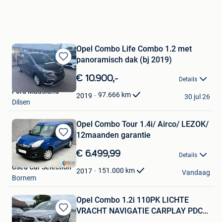
Opel Combo Life Combo 1.2 met
panoramisch dak (bj 2019)
Bewaren
in
€ 10.900,-
Details
Mijn
Ford Maasland
Favorieten
97.666
km
2019
30 jul 26
Dilsen
Opel Combo Tour 1.4i/ Airco/ LEZOK/
12maanden garantie
Bewaren
in
€ 6.499,99
Details
Mijn
Used Car Selection
Favorieten
151.000
km
2017
Vandaag
Bornem
Opel Combo 1.2i 110PK LICHTE
VRACHT NAVIGATIE CARPLAY PDC
Bewaren
AI