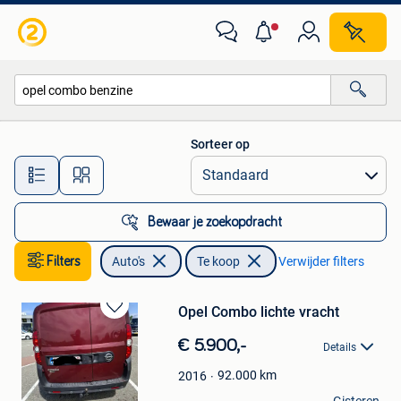
Auto's
Sorteer op
Alle afstanden…
Bewaar je zoekopdracht
Filters
Auto's
Te koop
Verwijder filters
Opel Combo lichte vracht
Bewaren
in
€ 5.900,-
Details
Mijn
Favorieten
92.000
km
2016
Broos