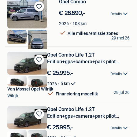
Opel Combo
Bewaren
€ 28.890,-
Details
in
Mijn
108
km
2026
Favorieten
Alle milieu/emissie zones
VAN LANDUYT
29 mei 26
Gavere
Opel Combo Life 1.2T
Edition+gps+camera+park pilot
Bewaren
achteraan
in
€ 25.995,-
Details
Mijn
Favorieten
5
km
2026
Van Mossel Opel Wilrijk
28 jul 26
Financiering mogelijk
Wilrijk
Opel Combo Life 1.2T
Edition+gps+camera+park pilot
Bewaren
achteraan
in
€ 25.995,-
Details
Mijn
Favorieten