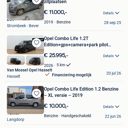
zitplaatsen
Bewaren
in
€ 11.000,-
Details
Mijn
Ben
Favorieten
Benzine
2019
28 sep 25
Strombeek - Bever
Opel Combo Life 1.2T
Edition+gps+camera+park pilot
Bewaren
achteraan
in
€ 25.995,-
Details
Mijn
Favorieten
5
km
2026
Van Mossel Opel Hasselt
20 jul 26
Financiering mogelijk
Hasselt
Opel Combo Life Edition 1.2 Benzine
– XL versie – 2019
Bewaren
in
€ 10.000,-
Details
Mijn
Yanick
Favorieten
Handgeschakeld
Benzine
22 jun 26
Langdorp