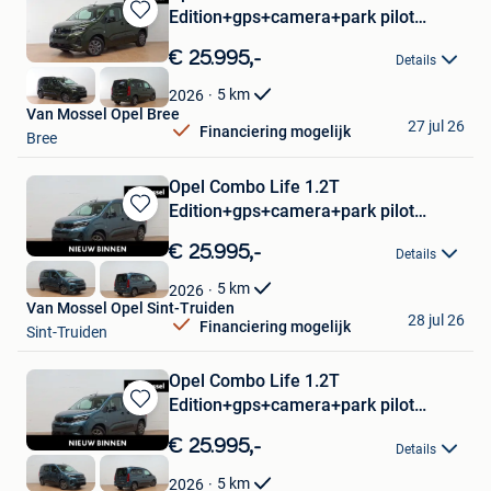
Edition+gps+camera+park pilot
Bewaren
achteraan
in
€ 25.995,-
Details
Mijn
Favorieten
5
km
2026
Van Mossel Opel Bree
27 jul 26
Financiering mogelijk
Bree
Opel Combo Life 1.2T
Edition+gps+camera+park pilot
Bewaren
achteraan
in
€ 25.995,-
Details
Mijn
Favorieten
5
km
2026
Van Mossel Opel Sint-Truiden
28 jul 26
Financiering mogelijk
Sint-Truiden
Opel Combo Life 1.2T
Edition+gps+camera+park pilot
Bewaren
achteraan
in
€ 25.995,-
Details
Mijn
Favorieten
5
km
2026