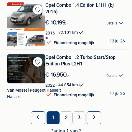
Opel Combo 1.4 Edition L1H1 (bj
2016)
Bewaren
in
€ 10.199,-
Details
Mijn
Favorieten
72.101
km
2016
Autohero Belgium Pro
13 jul 26
Financiering mogelijk
Drogenbos
Opel Combo 1.2 Turbo Start/Stop
Edition Plus L2H1
Bewaren
in
€ 16.950,-
Details
Mijn
Favorieten
44.054
km
2022
Van Mossel Peugeot Hasselt
17 jul 26
Financiering mogelijk
Hasselt
1
2
3
Pagina 1 van 3