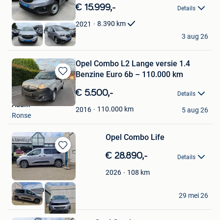
in
€ 15.999,-
Details
Mijn
Favorieten
8.390
km
2021
KGT Trading BV
3 aug 26
Ninove
Opel Combo L2 Lange versie 1.4
Benzine Euro 6b – 110.000 km
Bewaren
in
€ 5.500,-
Details
Mijn
Adam
Favorieten
110.000
km
2016
5 aug 26
Ronse
Opel Combo Life
Bewaren
€ 28.890,-
Details
in
Mijn
108
km
2026
Favorieten
VAN LANDUYT
29 mei 26
Gavere