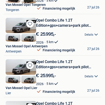
5
km
2026
Van Mossel Opel Tongeren
27 jul 26
Financiering mogelijk
Tongeren
Opel Combo Life 1.2T
Edition+gps+camera+park pilot
Bewaren
achteraan
in
€ 25.995,-
Details
Mijn
Favorieten
5
km
2026
Van Mossel Opel Antwerpen
27 jul 26
Financiering mogelijk
Antwerpen
Opel Combo Life 1.2T
Edition+gps+camera+park pilot
Bewaren
achteraan
in
€ 25.995,-
Details
Mijn
Favorieten
5
km
2026
Van Mossel Opel Lier
27 jul 26
Financiering mogelijk
Lier
Opel Combo Life 1.2T