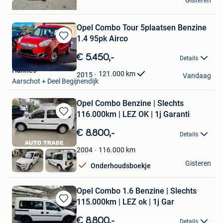
Gisteren
Herentals
Opel Combo Tour 5plaatsen Benzine
1.4 95pk Airco
Bewaren
in
€ 5.450,-
Details
Mijn
Hannes
Favorieten
121.000
km
2015
Vandaag
Aarschot + Deel Begijnendijk
Opel Combo Benzine | Slechts
116.000km | LEZ OK | 1j Garanti
Bewaren
in
€ 8.800,-
Details
Mijn
Favorieten
116.000
km
2004
Autotrade
Gisteren
Onderhoudsboekje
Hasselt
Opel Combo 1.6 Benzine | Slechts
115.000km | LEZ ok | 1j Gar
Bewaren
in
€ 8.800,-
Details