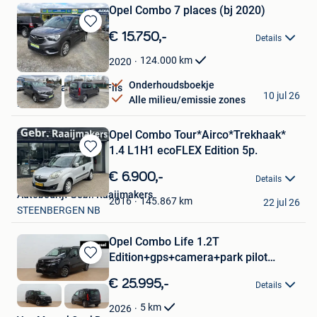
Opel Combo 7 places (bj 2020)
Bewaren
€ 15.750,-
Details
in
Mijn
124.000
km
2020
Favorieten
Onderhoudsboekje
Garage Marchand &Fils
10 jul 26
Alle milieu/emissie zones
Mettet
Opel Combo Tour*Airco*Trekhaak*
1.4 L1H1 ecoFLEX Edition 5p.
Bewaren
in
€ 6.900,-
Details
Mijn
Autobedrijf Gebr. Raaijmakers
Favorieten
145.867
km
2016
22 jul 26
STEENBERGEN NB
Opel Combo Life 1.2T
Edition+gps+camera+park pilot
Bewaren
achteraan
in
€ 25.995,-
Details
Mijn
Favorieten
5
km
2026