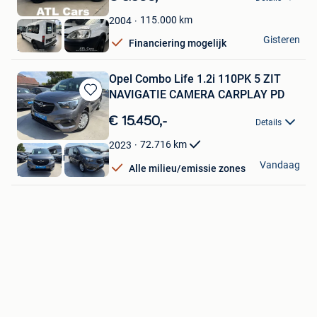
Mijn
Favorieten
115.000
km
2004
ATL Cars
Gisteren
Financiering mogelijk
Hasselt
Opel Combo Life 1.2i 110PK 5 ZIT
NAVIGATIE CAMERA CARPLAY PD
Bewaren
in
€ 15.450,-
Details
Mijn
Favorieten
72.716
km
2023
KGT Trading BV
Vandaag
Alle milieu/emissie zones
Ninove