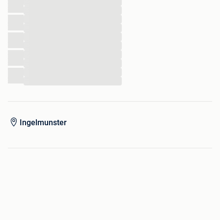
...
...
...
...
...
Iedere dag open van 8h tot 19u30
...
...
BLUETOOTH
...
CRUISE CONTROL
...
...
Ingelmunster