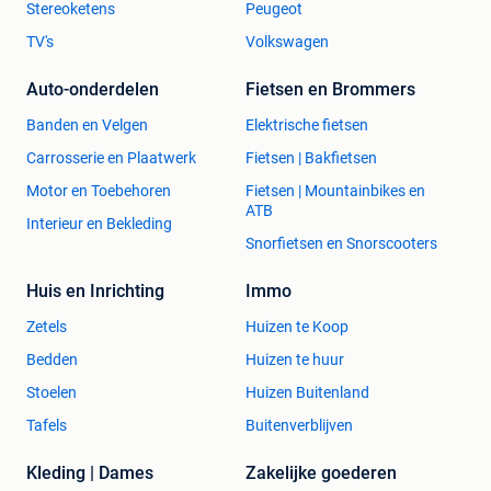
Stereoketens
Peugeot
TV's
Volkswagen
Auto-onderdelen
Fietsen en Brommers
Banden en Velgen
Elektrische fietsen
Carrosserie en Plaatwerk
Fietsen | Bakfietsen
Motor en Toebehoren
Fietsen | Mountainbikes en
ATB
Interieur en Bekleding
Snorfietsen en Snorscooters
Huis en Inrichting
Immo
Zetels
Huizen te Koop
Bedden
Huizen te huur
Stoelen
Huizen Buitenland
Tafels
Buitenverblijven
Kleding | Dames
Zakelijke goederen