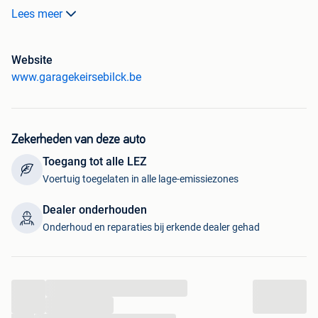
Lees meer
ongeval en rookvrij
Website
www.garagekeirsebilck.be
In nieuw staat
Zekerheden van deze auto
Toegang tot alle LEZ
MET GARANTIE
Voertuig toegelaten in alle lage-emissiezones
GPS
TREKHAAK
Dealer onderhouden
OVERNAME GEEN PROBLEEM
Onderhoud en reparaties bij erkende dealer gehad
pdc ACHTER
GROOT SCHERM
NIEUWE BANDEN VOORAAN
2 SCHUIF DEUREN
...
13985 +BTW=16813 euro
...