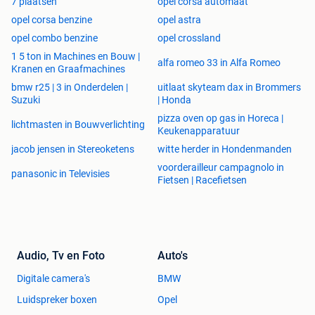
7 plaatsen
opel corsa automaat
opel corsa benzine
opel astra
opel combo benzine
opel crossland
1 5 ton in Machines en Bouw |
alfa romeo 33 in Alfa Romeo
Kranen en Graafmachines
bmw r25 | 3 in Onderdelen |
uitlaat skyteam dax in Brommers
Suzuki
| Honda
pizza oven op gas in Horeca |
lichtmasten in Bouwverlichting
Keukenapparatuur
jacob jensen in Stereoketens
witte herder in Hondenmanden
voorderailleur campagnolo in
panasonic in Televisies
Fietsen | Racefietsen
Audio, Tv en Foto
Auto's
Digitale camera's
BMW
Luidspreker boxen
Opel